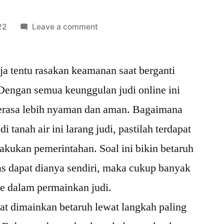
on
22
Leave a comment
Keamanan
Lebih
ja tentu rasakan keamanan saat berganti
Teruji
Bersama
 Dengan semua keunggulan judi online ini
Situs
erasa lebih nyaman dan aman. Bagaimana
Togel
Online
di tanah air ini larang judi, pastilah terdapat
Berpredikat
akukan pemerintahan. Soal ini bikin betaruh
Sahdi
as dapat dianya sendiri, maka cukup banyak
Kot’olin
–
ne dalam permainkan judi.
KOITOTO
pat dimainkan betaruh lewat langkah paling