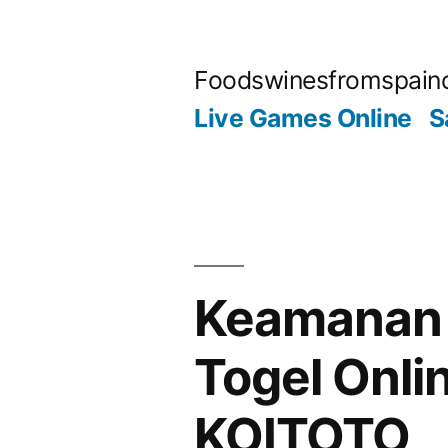
Skip
to
Foodswinesfromspain
content
Live Games Online
S
Keamanan L
Togel Onlin
KOITOTO