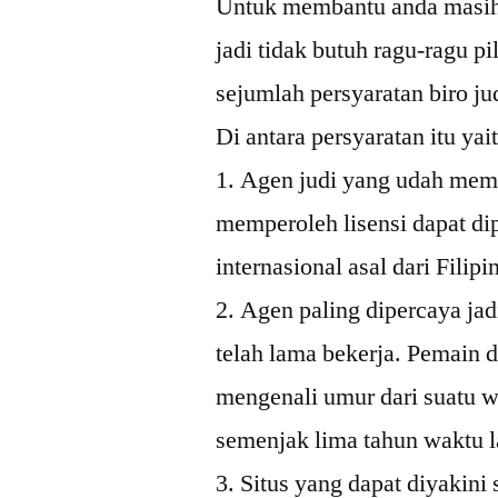
Untuk membantu anda masih 
jadi tidak butuh ragu-ragu 
sejumlah persyaratan biro ju
Di antara persyaratan itu yai
1. Agen judi yang udah memil
memperoleh lisensi dapat di
internasional asal dari Filipi
2. Agen paling dipercaya j
telah lama bekerja. Pemain d
mengenali umur dari suatu w
semenjak lima tahun waktu l
3. Situs yang dapat diyakini 