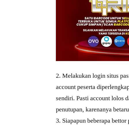
2. Melakukan login situs pas
account peserta diperlengka
sendiri. Pasti account lolos
penutupan, karenanya betaru
3. Siapapun beberapa bettor 