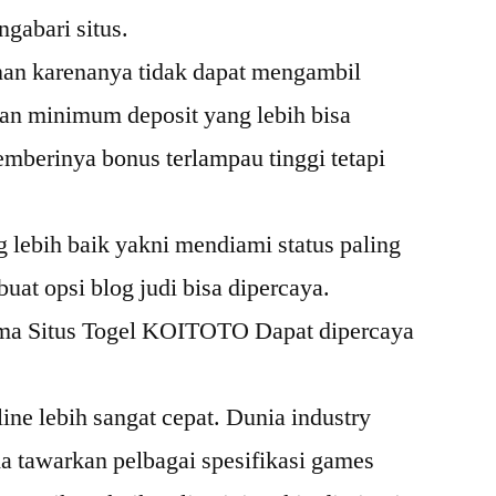
gabari situs.
ganan karenanya tidak dapat mengambil
kan minimum deposit yang lebih bisa
emberinya bonus terlampau tinggi tetapi
g lebih baik yakni mendiami status paling
uat opsi blog judi bisa dipercaya.
a Situs Togel KOITOTO Dapat dipercaya
ine lebih sangat cepat. Dunia industry
a tawarkan pelbagai spesifikasi games