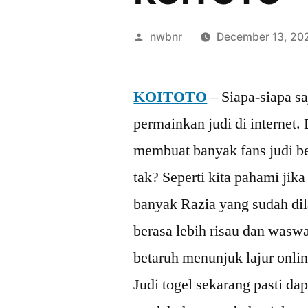
Posted
nwbnr
December 13, 20
by
KOITOTO
– Siapa-siapa sa
permainkan judi di internet.
membuat banyak fans judi b
tak? Seperti kita pahami jika 
banyak Razia yang sudah dil
berasa lebih risau dan wasw
betaruh menunjuk lajur onli
Judi togel sekarang pasti da