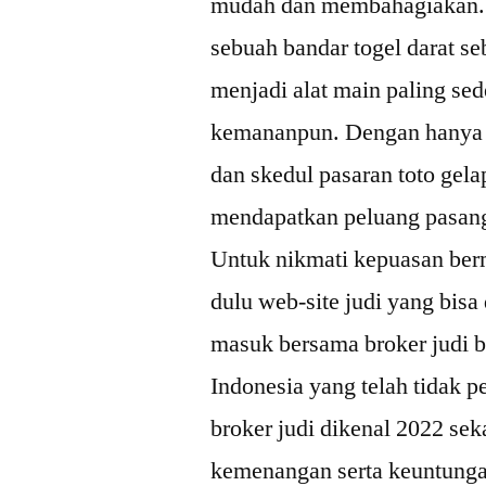
mudah dan membahagiakan. B
sebuah bandar togel darat s
menjadi alat main paling sed
kemananpun. Dengan hanya 
dan skedul pasaran toto gela
mendapatkan peluang pasang 
Untuk nikmati kepuasan berma
dulu web-site judi yang bisa
masuk bersama broker judi b
Indonesia yang telah tidak p
broker judi dikenal 2022 sek
kemenangan serta keuntung