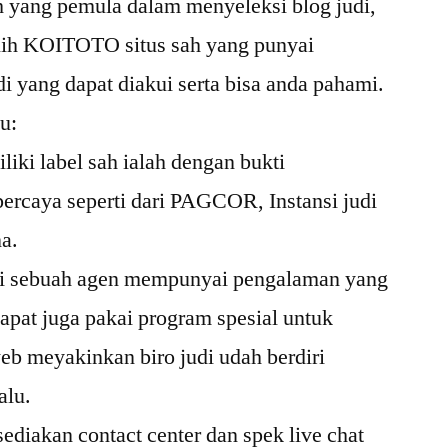
yang pemula dalam menyeleksi blog judi,
pilih KOITOTO situs sah yang punyai
di yang dapat diakui serta bisa anda pahami.
tu:
iki label sah ialah dengan bukti
percaya seperti dari PAGCOR, Instansi judi
na.
adi sebuah agen mempunyai pengalaman yang
apat juga pakai program spesial untuk
eb meyakinkan biro judi udah berdiri
alu.
sediakan contact center dan spek live chat