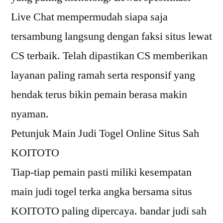
Live Chat mempermudah siapa saja
tersambung langsung dengan faksi situs lewat
CS terbaik. Telah dipastikan CS memberikan
layanan paling ramah serta responsif yang
hendak terus bikin pemain berasa makin
nyaman.
Petunjuk Main Judi Togel Online Situs Sah
KOITOTO
Tiap-tiap pemain pasti miliki kesempatan
main judi togel terka angka bersama situs
KOITOTO paling dipercaya. bandar judi sah