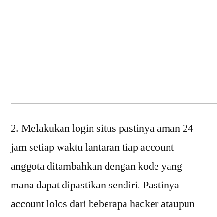
2. Melakukan login situs pastinya aman 24
jam setiap waktu lantaran tiap account
anggota ditambahkan dengan kode yang
mana dapat dipastikan sendiri. Pastinya
account lolos dari beberapa hacker ataupun