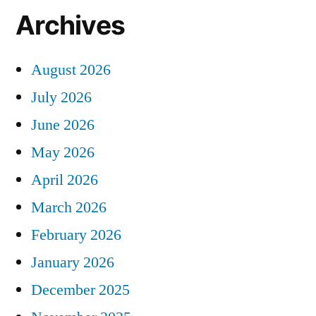
Archives
August 2026
July 2026
June 2026
May 2026
April 2026
March 2026
February 2026
January 2026
December 2025