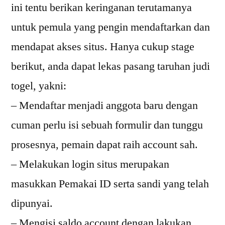
ini tentu berikan keringanan terutamanya
untuk pemula yang pengin mendaftarkan dan
mendapat akses situs. Hanya cukup stage
berikut, anda dapat lekas pasang taruhan judi
togel, yakni:
– Mendaftar menjadi anggota baru dengan
cuman perlu isi sebuah formulir dan tunggu
prosesnya, pemain dapat raih account sah.
– Melakukan login situs merupakan
masukkan Pemakai ID serta sandi yang telah
dipunyai.
– Mengisi saldo account dengan lakukan