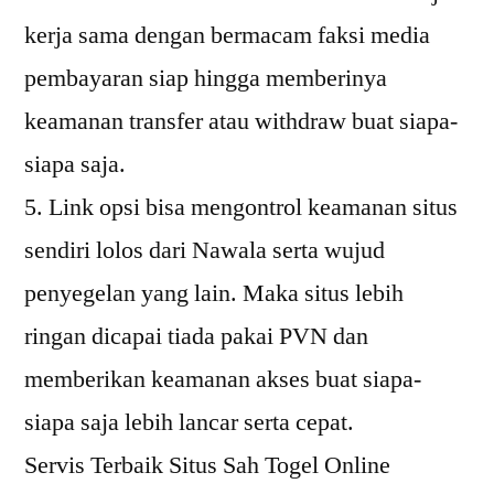
kerja sama dengan bermacam faksi media
pembayaran siap hingga memberinya
keamanan transfer atau withdraw buat siapa-
siapa saja.
5. Link opsi bisa mengontrol keamanan situs
sendiri lolos dari Nawala serta wujud
penyegelan yang lain. Maka situs lebih
ringan dicapai tiada pakai PVN dan
memberikan keamanan akses buat siapa-
siapa saja lebih lancar serta cepat.
Servis Terbaik Situs Sah Togel Online