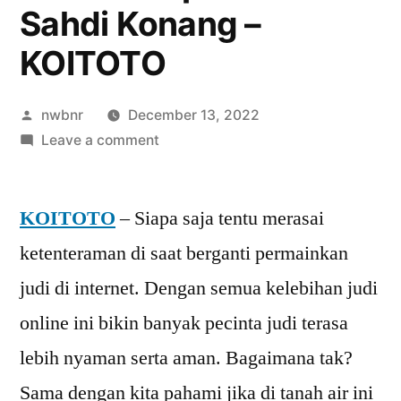
Sahdi Konang –
KOITOTO
Posted
nwbnr
December 13, 2022
by
on
Leave a comment
Keamanan
Lebih
KOITOTO
– Siapa saja tentu merasai
Teruji
Bersama
ketenteraman di saat berganti permainkan
Situs
judi di internet. Dengan semua kelebihan judi
Togel
Online
online ini bikin banyak pecinta judi terasa
Berpredikat
lebih nyaman serta aman. Bagaimana tak?
Sahdi
Sama dengan kita pahami jika di tanah air ini
Konang