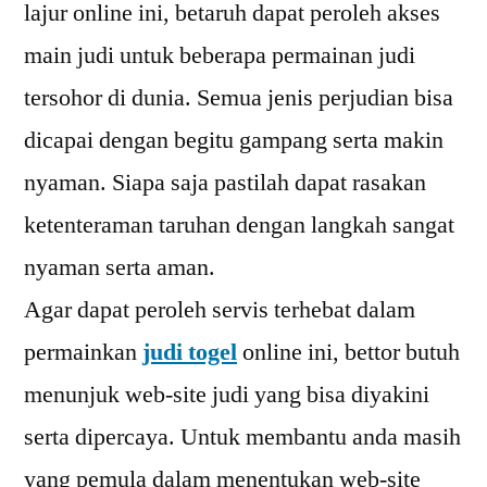
lajur online ini, betaruh dapat peroleh akses
main judi untuk beberapa permainan judi
tersohor di dunia. Semua jenis perjudian bisa
dicapai dengan begitu gampang serta makin
nyaman. Siapa saja pastilah dapat rasakan
ketenteraman taruhan dengan langkah sangat
nyaman serta aman.
Agar dapat peroleh servis terhebat dalam
permainkan
judi togel
online ini, bettor butuh
menunjuk web-site judi yang bisa diyakini
serta dipercaya. Untuk membantu anda masih
yang pemula dalam menentukan web-site