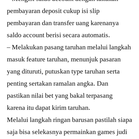
pembayaran deposit cukup isi slip
pembayaran dan transfer uang karenanya
saldo account berisi secara automatis.
– Melakukan pasang taruhan melalui langkah
masuk feature taruhan, menunjuk pasaran
yang dituruti, putuskan type taruhan serta
penting sertakan ramalan angka. Dan
pastikan nilai bet yang bakal terpasang
karena itu dapat kirim taruhan.
Melalui langkah ringan barusan pastilah siapa
saja bisa selekasnya permainkan games judi