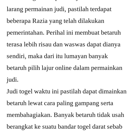
–
larang permainan judi, pastilah terdapat
KOITOTO
beberapa Razia yang telah dilakukan
pemerintahan. Perihal ini membuat betaruh
terasa lebih risau dan waswas dapat dianya
sendiri, maka dari itu lumayan banyak
betaruh pilih lajur online dalam permainkan
judi.
Judi togel waktu ini pastilah dapat dimainkan
betaruh lewat cara paling gampang serta
membahagiakan. Banyak betaruh tidak usah
berangkat ke suatu bandar togel darat sebab