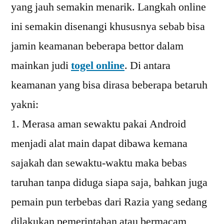
yang jauh semakin menarik. Langkah online
ini semakin disenangi khususnya sebab bisa
jamin keamanan beberapa bettor dalam
mainkan judi
togel online
. Di antara
keamanan yang bisa dirasa beberapa betaruh
yakni:
1. Merasa aman sewaktu pakai Android
menjadi alat main dapat dibawa kemana
sajakah dan sewaktu-waktu maka bebas
taruhan tanpa diduga siapa saja, bahkan juga
pemain pun terbebas dari Razia yang sedang
dilakukan pemerintahan atau bermacam