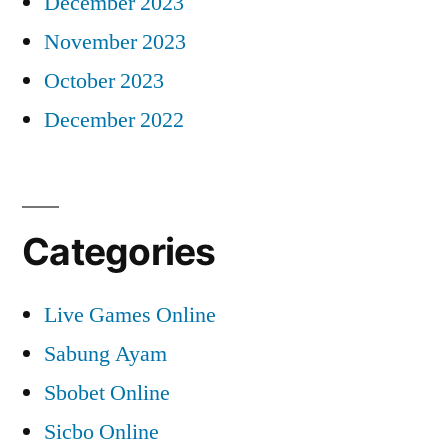
December 2023
November 2023
October 2023
December 2022
Categories
Live Games Online
Sabung Ayam
Sbobet Online
Sicbo Online