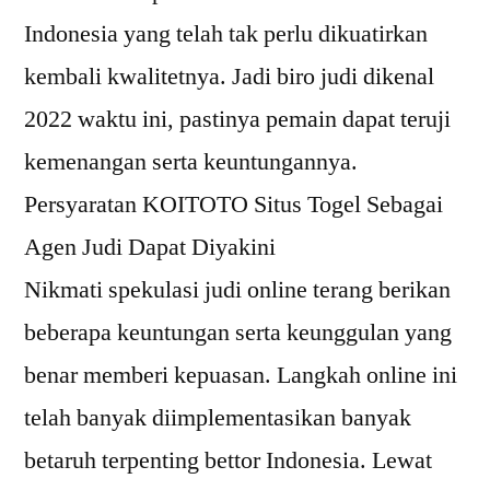
Indonesia yang telah tak perlu dikuatirkan
kembali kwalitetnya. Jadi biro judi dikenal
2022 waktu ini, pastinya pemain dapat teruji
kemenangan serta keuntungannya.
Persyaratan KOITOTO Situs Togel Sebagai
Agen Judi Dapat Diyakini
Nikmati spekulasi judi online terang berikan
beberapa keuntungan serta keunggulan yang
benar memberi kepuasan. Langkah online ini
telah banyak diimplementasikan banyak
betaruh terpenting bettor Indonesia. Lewat