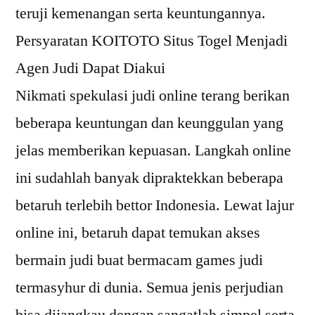
teruji kemenangan serta keuntungannya.
Persyaratan KOITOTO Situs Togel Menjadi
Agen Judi Dapat Diakui
Nikmati spekulasi judi online terang berikan
beberapa keuntungan dan keunggulan yang
jelas memberikan kepuasan. Langkah online
ini sudahlah banyak dipraktekkan beberapa
betaruh terlebih bettor Indonesia. Lewat lajur
online ini, betaruh dapat temukan akses
bermain judi buat bermacam games judi
termasyhur di dunia. Semua jenis perjudian
bisa dijangkau dengan sangatlah simpel serta