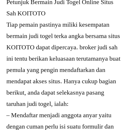
Petunjuk Bermain Judi Togel Online Situs
Sah KOITOTO
Tiap pemain pastinya miliki kesempatan
bermain judi togel terka angka bersama situs
KOITOTO dapat dipercaya. broker judi sah
ini tentu berikan keluasaan terutamanya buat
pemula yang pengin mendaftarkan dan
mendapat akses situs. Hanya cukup bagian
berikut, anda dapat selekasnya pasang
taruhan judi togel, ialah:
– Mendaftar menjadi anggota anyar yaitu
dengan cuman perlu isi suatu formulir dan