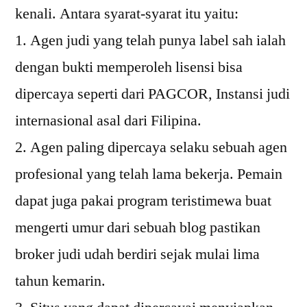
kenali. Antara syarat-syarat itu yaitu:
1. Agen judi yang telah punya label sah ialah
dengan bukti memperoleh lisensi bisa
dipercaya seperti dari PAGCOR, Instansi judi
internasional asal dari Filipina.
2. Agen paling dipercaya selaku sebuah agen
profesional yang telah lama bekerja. Pemain
dapat juga pakai program teristimewa buat
mengerti umur dari sebuah blog pastikan
broker judi udah berdiri sejak mulai lima
tahun kemarin.