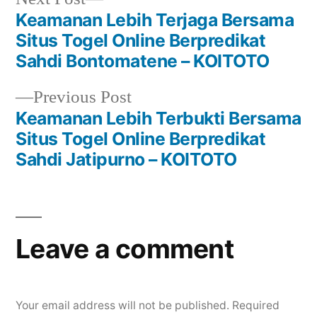
post:
Keamanan Lebih Terjaga Bersama
Post
Situs Togel Online Berpredikat
Sahdi Bontomatene – KOITOTO
navigation
Previous
Previous Post
post:
Keamanan Lebih Terbukti Bersama
Situs Togel Online Berpredikat
Sahdi Jatipurno – KOITOTO
Leave a comment
Your email address will not be published.
Required