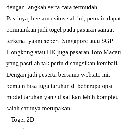
dengan langkah serta cara termudah.
Pastinya, bersama situs sah ini, pemain dapat
permainkan judi togel pada pasaran sangat
terkenal yakni seperti Singapore atau SGP,
Hongkong atau HK juga pasaran Toto Macau
yang pastilah tak perlu disangsikan kembali.
Dengan jadi peserta bersama website ini,
pemain bisa juga taruhan di beberapa opsi
model taruhan yang disajikan lebih komplet,
salah satunya merupakan:
– Togel 2D