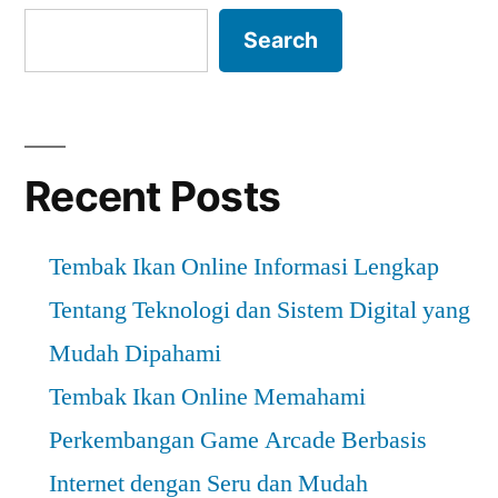
Search
Recent Posts
Tembak Ikan Online Informasi Lengkap
Tentang Teknologi dan Sistem Digital yang
Mudah Dipahami
Tembak Ikan Online Memahami
Perkembangan Game Arcade Berbasis
Internet dengan Seru dan Mudah