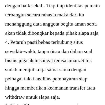
dengan baik sekali. Tiap-tiap identitas pemain
terbangun secara rahasia maka dari itu
menanggung data anggota begitu aman serta
akan tidak dibongkar kepada pihak siapa saja.
4. Petaruh pasti bebas terhubung situs
sewaktu-waktu tanpa risau dan dalam soal
bisnis juga akan sangat terasa aman. Situs
sudah merajut kerja sama-sama dengan
pelbagai faksi fasilitas pembayaran siap
hingga memberikan keamanan transfer atau
withdraw untuk siapa saja.