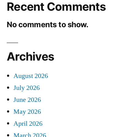
Recent Comments
No comments to show.
Archives
August 2026
July 2026
June 2026
May 2026
April 2026
March 2026