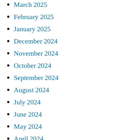
March 2025
February 2025
January 2025
December 2024
November 2024
October 2024
September 2024
August 2024
July 2024
June 2024
May 2024
April 2024