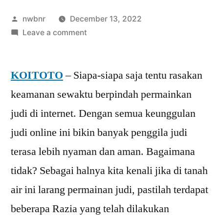
Posted
nwbnr
December 13, 2022
by
on
Leave a comment
Keamanan
Lebih
KOITOTO
– Siapa-siapa saja tentu rasakan
Teruji
Bersama
keamanan sewaktu berpindah permainkan
Situs
judi di internet. Dengan semua keunggulan
Togel
Online
judi online ini bikin banyak penggila judi
Berpredikat
terasa lebih nyaman dan aman. Bagaimana
Sahdi
tidak? Sebagai halnya kita kenali jika di tanah
Kawangkoan
Barat
air ini larang permainan judi, pastilah terdapat
–
beberapa Razia yang telah dilakukan
KOITOTO