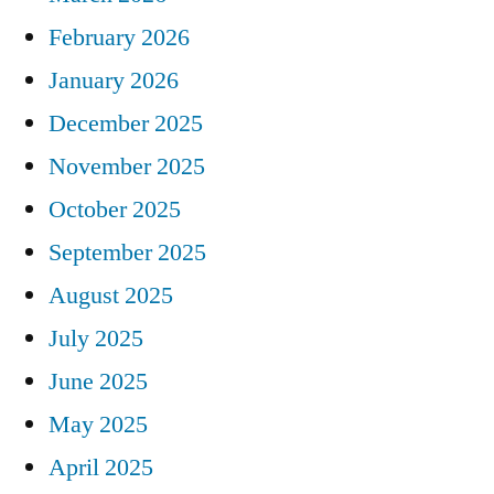
February 2026
January 2026
December 2025
November 2025
October 2025
September 2025
August 2025
July 2025
June 2025
May 2025
April 2025