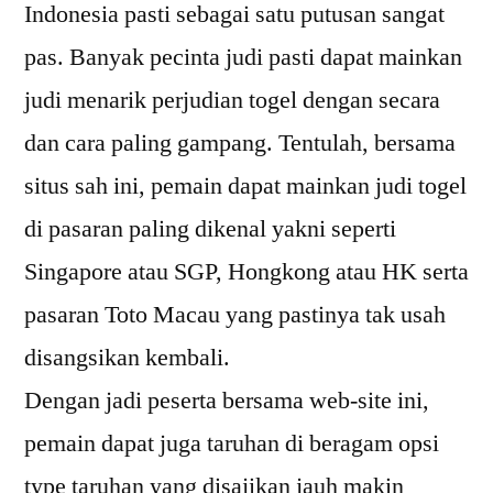
Indonesia pasti sebagai satu putusan sangat
pas. Banyak pecinta judi pasti dapat mainkan
judi menarik perjudian togel dengan secara
dan cara paling gampang. Tentulah, bersama
situs sah ini, pemain dapat mainkan judi togel
di pasaran paling dikenal yakni seperti
Singapore atau SGP, Hongkong atau HK serta
pasaran Toto Macau yang pastinya tak usah
disangsikan kembali.
Dengan jadi peserta bersama web-site ini,
pemain dapat juga taruhan di beragam opsi
type taruhan yang disajikan jauh makin