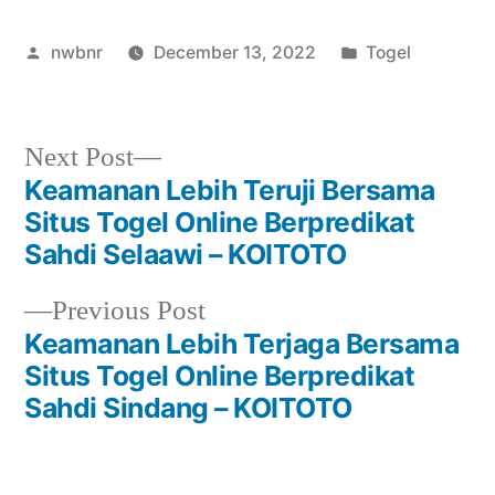
Posted
Posted
nwbnr
December 13, 2022
Togel
by
in
Next
Next Post
post:
Keamanan Lebih Teruji Bersama
Post
Situs Togel Online Berpredikat
Sahdi Selaawi – KOITOTO
navigation
Previous
Previous Post
post:
Keamanan Lebih Terjaga Bersama
Situs Togel Online Berpredikat
Sahdi Sindang – KOITOTO