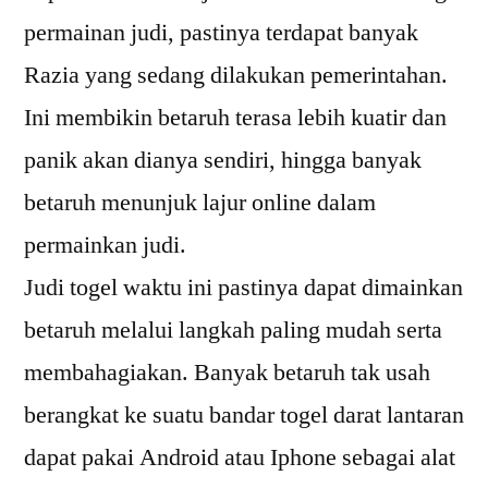
–
permainan judi, pastinya terdapat banyak
KOITOTO
Razia yang sedang dilakukan pemerintahan.
Ini membikin betaruh terasa lebih kuatir dan
panik akan dianya sendiri, hingga banyak
betaruh menunjuk lajur online dalam
permainkan judi.
Judi togel waktu ini pastinya dapat dimainkan
betaruh melalui langkah paling mudah serta
membahagiakan. Banyak betaruh tak usah
berangkat ke suatu bandar togel darat lantaran
dapat pakai Android atau Iphone sebagai alat