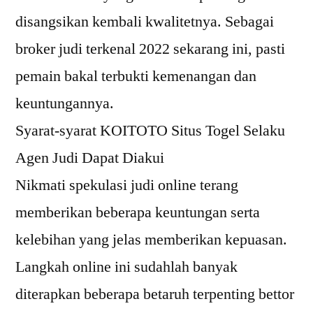
disangsikan kembali kwalitetnya. Sebagai
broker judi terkenal 2022 sekarang ini, pasti
pemain bakal terbukti kemenangan dan
keuntungannya.
Syarat-syarat KOITOTO Situs Togel Selaku
Agen Judi Dapat Diakui
Nikmati spekulasi judi online terang
memberikan beberapa keuntungan serta
kelebihan yang jelas memberikan kepuasan.
Langkah online ini sudahlah banyak
diterapkan beberapa betaruh terpenting bettor