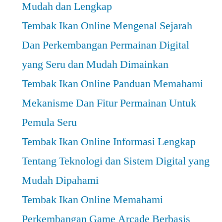
Mudah dan Lengkap
Tembak Ikan Online Mengenal Sejarah
Dan Perkembangan Permainan Digital
yang Seru dan Mudah Dimainkan
Tembak Ikan Online Panduan Memahami
Mekanisme Dan Fitur Permainan Untuk
Pemula Seru
Tembak Ikan Online Informasi Lengkap
Tentang Teknologi dan Sistem Digital yang
Mudah Dipahami
Tembak Ikan Online Memahami
Perkembangan Game Arcade Berbasis