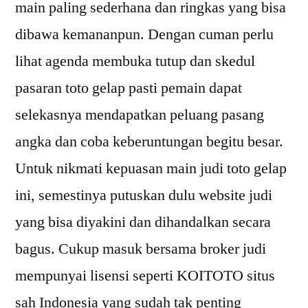
main paling sederhana dan ringkas yang bisa
dibawa kemananpun. Dengan cuman perlu
lihat agenda membuka tutup dan skedul
pasaran toto gelap pasti pemain dapat
selekasnya mendapatkan peluang pasang
angka dan coba keberuntungan begitu besar.
Untuk nikmati kepuasan main judi toto gelap
ini, semestinya putuskan dulu website judi
yang bisa diyakini dan dihandalkan secara
bagus. Cukup masuk bersama broker judi
mempunyai lisensi seperti KOITOTO situs
sah Indonesia yang sudah tak penting