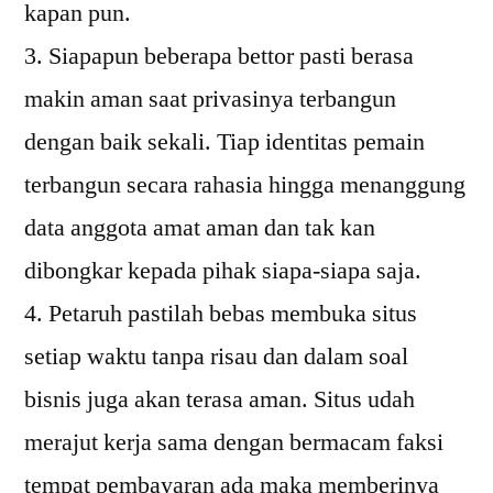
kapan pun.
3. Siapapun beberapa bettor pasti berasa
makin aman saat privasinya terbangun
dengan baik sekali. Tiap identitas pemain
terbangun secara rahasia hingga menanggung
data anggota amat aman dan tak kan
dibongkar kepada pihak siapa-siapa saja.
4. Petaruh pastilah bebas membuka situs
setiap waktu tanpa risau dan dalam soal
bisnis juga akan terasa aman. Situs udah
merajut kerja sama dengan bermacam faksi
tempat pembayaran ada maka memberinya