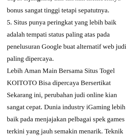
bonus sangat tinggi tetapi sepatutnya.
5. Situs punya peringkat yang lebih baik
adalah tempati status paling atas pada
penelusuran Google buat alternatif web judi
paling dipercaya.
Lebih Aman Main Bersama Situs Togel
KOITOTO Bisa dipercaya Bersertikat
Sekarang ini, perubahan judi online kian
sangat cepat. Dunia industry iGaming lebih
baik pada menjajakan pelbagai spek games
terkini yang jauh semakin menarik. Teknik