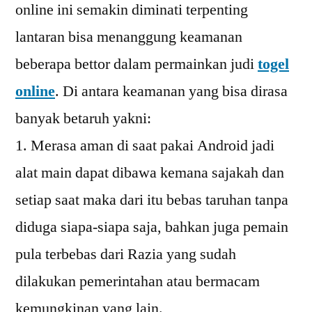
online ini semakin diminati terpenting
lantaran bisa menanggung keamanan
beberapa bettor dalam permainkan judi
togel
online
. Di antara keamanan yang bisa dirasa
banyak betaruh yakni:
1. Merasa aman di saat pakai Android jadi
alat main dapat dibawa kemana sajakah dan
setiap saat maka dari itu bebas taruhan tanpa
diduga siapa-siapa saja, bahkan juga pemain
pula terbebas dari Razia yang sudah
dilakukan pemerintahan atau bermacam
kemungkinan yang lain.