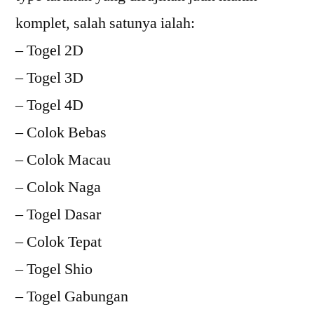
komplet, salah satunya ialah:
– Togel 2D
– Togel 3D
– Togel 4D
– Colok Bebas
– Colok Macau
– Colok Naga
– Togel Dasar
– Colok Tepat
– Togel Shio
– Togel Gabungan