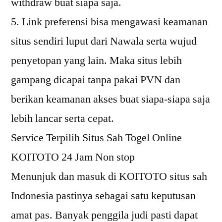
withdraw buat siapa saja.
5. Link preferensi bisa mengawasi keamanan
situs sendiri luput dari Nawala serta wujud
penyetopan yang lain. Maka situs lebih
gampang dicapai tanpa pakai PVN dan
berikan keamanan akses buat siapa-siapa saja
lebih lancar serta cepat.
Service Terpilih Situs Sah Togel Online
KOITOTO 24 Jam Non stop
Menunjuk dan masuk di KOITOTO situs sah
Indonesia pastinya sebagai satu keputusan
amat pas. Banyak penggila judi pasti dapat