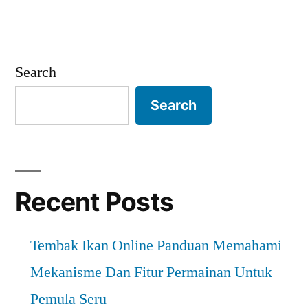
Search
Search
Recent Posts
Tembak Ikan Online Panduan Memahami
Mekanisme Dan Fitur Permainan Untuk
Pemula Seru