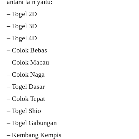
antara lain yaitu:
– Togel 2D
– Togel 3D
– Togel 4D
– Colok Bebas
– Colok Macau
– Colok Naga
– Togel Dasar
– Colok Tepat
– Togel Shio
– Togel Gabungan
– Kembang Kempis