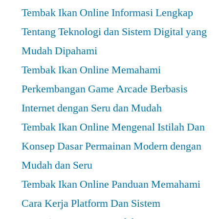
Tembak Ikan Online Informasi Lengkap
Tentang Teknologi dan Sistem Digital yang
Mudah Dipahami
Tembak Ikan Online Memahami
Perkembangan Game Arcade Berbasis
Internet dengan Seru dan Mudah
Tembak Ikan Online Mengenal Istilah Dan
Konsep Dasar Permainan Modern dengan
Mudah dan Seru
Tembak Ikan Online Panduan Memahami
Cara Kerja Platform Dan Sistem