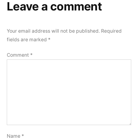
Leave a comment
Your email address will not be published.
Required
fields are marked
*
Comment
*
Name
*