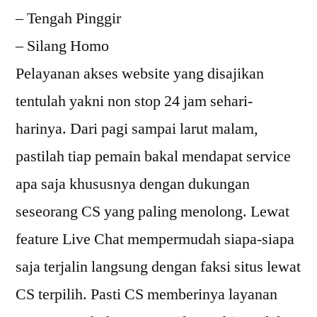
– Tengah Pinggir
– Silang Homo
Pelayanan akses website yang disajikan
tentulah yakni non stop 24 jam sehari-
harinya. Dari pagi sampai larut malam,
pastilah tiap pemain bakal mendapat service
apa saja khususnya dengan dukungan
seseorang CS yang paling menolong. Lewat
feature Live Chat mempermudah siapa-siapa
saja terjalin langsung dengan faksi situs lewat
CS terpilih. Pasti CS memberinya layanan