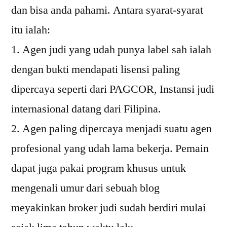
dan bisa anda pahami. Antara syarat-syarat
itu ialah:
1. Agen judi yang udah punya label sah ialah
dengan bukti mendapati lisensi paling
dipercaya seperti dari PAGCOR, Instansi judi
internasional datang dari Filipina.
2. Agen paling dipercaya menjadi suatu agen
profesional yang udah lama bekerja. Pemain
dapat juga pakai program khusus untuk
mengenali umur dari sebuah blog
meyakinkan broker judi sudah berdiri mulai