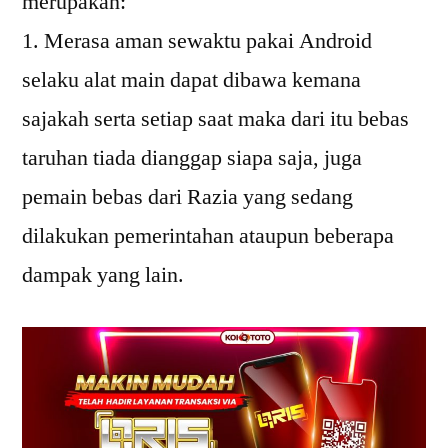
merupakan:
1. Merasa aman sewaktu pakai Android
selaku alat main dapat dibawa kemana
sajakah serta setiap saat maka dari itu bebas
taruhan tiada dianggap siapa saja, juga
pemain bebas dari Razia yang sedang
dilakukan pemerintahan ataupun beberapa
dampak yang lain.