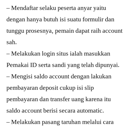
– Mendaftar selaku peserta anyar yaitu
dengan hanya butuh isi suatu formulir dan
tunggu prosesnya, pemain dapat raih account
sah.
– Melakukan login situs ialah masukkan
Pemakai ID serta sandi yang telah dipunyai.
– Mengisi saldo account dengan lakukan
pembayaran deposit cukup isi slip
pembayaran dan transfer uang karena itu
saldo account berisi secara automatic.
– Melakukan pasang taruhan melalui cara