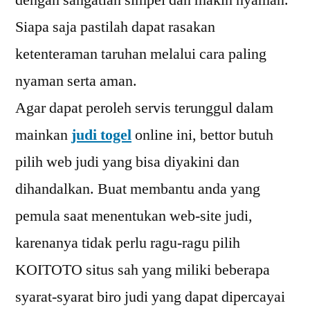
Siapa saja pastilah dapat rasakan
ketenteraman taruhan melalui cara paling
nyaman serta aman.
Agar dapat peroleh servis terunggul dalam
mainkan
judi togel
online ini, bettor butuh
pilih web judi yang bisa diyakini dan
dihandalkan. Buat membantu anda yang
pemula saat menentukan web-site judi,
karenanya tidak perlu ragu-ragu pilih
KOITOTO situs sah yang miliki beberapa
syarat-syarat biro judi yang dapat dipercayai