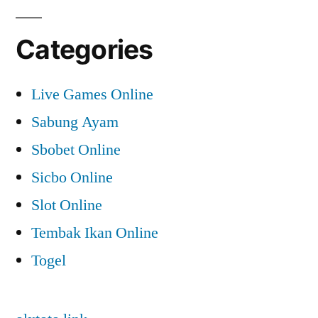
Categories
Live Games Online
Sabung Ayam
Sbobet Online
Sicbo Online
Slot Online
Tembak Ikan Online
Togel