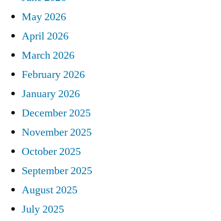
May 2026
April 2026
March 2026
February 2026
January 2026
December 2025
November 2025
October 2025
September 2025
August 2025
July 2025