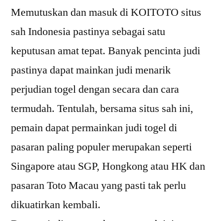
Memutuskan dan masuk di KOITOTO situs
sah Indonesia pastinya sebagai satu
keputusan amat tepat. Banyak pencinta judi
pastinya dapat mainkan judi menarik
perjudian togel dengan secara dan cara
termudah. Tentulah, bersama situs sah ini,
pemain dapat permainkan judi togel di
pasaran paling populer merupakan seperti
Singapore atau SGP, Hongkong atau HK dan
pasaran Toto Macau yang pasti tak perlu
dikuatirkan kembali.