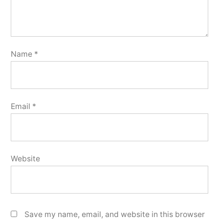
Name
*
Email
*
Website
Save my name, email, and website in this browser