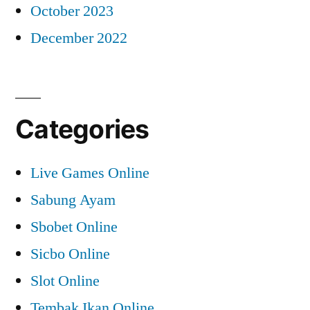
October 2023
December 2022
Categories
Live Games Online
Sabung Ayam
Sbobet Online
Sicbo Online
Slot Online
Tembak Ikan Online