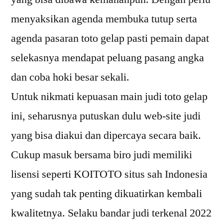
menyaksikan agenda membuka tutup serta
agenda pasaran toto gelap pasti pemain dapat
selekasnya mendapat peluang pasang angka
dan coba hoki besar sekali.
Untuk nikmati kepuasan main judi toto gelap
ini, seharusnya putuskan dulu web-site judi
yang bisa diakui dan dipercaya secara baik.
Cukup masuk bersama biro judi memiliki
lisensi seperti KOITOTO situs sah Indonesia
yang sudah tak penting dikuatirkan kembali
kwalitetnya. Selaku bandar judi terkenal 2022