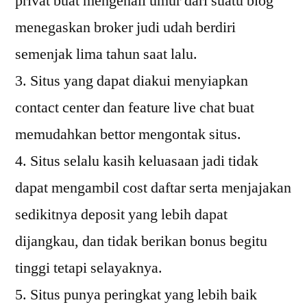
privat buat mengenali umur dari suatu blog
menegaskan broker judi udah berdiri
semenjak lima tahun saat lalu.
3. Situs yang dapat diakui menyiapkan
contact center dan feature live chat buat
memudahkan bettor mengontak situs.
4. Situs selalu kasih keluasaan jadi tidak
dapat mengambil cost daftar serta menjajakan
sedikitnya deposit yang lebih dapat
dijangkau, dan tidak berikan bonus begitu
tinggi tetapi selayaknya.
5. Situs punya peringkat yang lebih baik