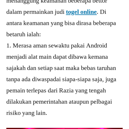
menanggung keamanan beberapa bettor
dalam permainkan judi
togel online
. Di
antara keamanan yang bisa dirasa beberapa
betaruh ialah:
1. Merasa aman sewaktu pakai Android
menjadi alat main dapat dibawa kemana
sajakah dan setiap saat maka bebas taruhan
tanpa ada diwaspadai siapa-siapa saja, juga
pemain terlepas dari Razia yang tengah
dilakukan pemerintahan ataupun pelbagai
risiko yang lain.