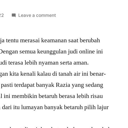
on
22
Leave a comment
Keamanan
Lebih
aja tentu merasai keamanan saat berubah
Teruji
Bersama
 Dengan semua keunggulan judi online ini
Situs
di terasa lebih nyaman serta aman.
Togel
Online
 kita kenali kalau di tanah air ini benar-
Berpredikat
 pasti terdapat banyak Razia yang sedang
Sahdi
 ini membikin betaruh berasa lebih risau
Ilebura
–
 dari itu lumayan banyak betaruh pilih lajur
KOITOTO