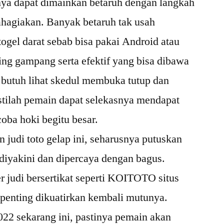
inya dapat dimainkan betaruh dengan langkah
hagiakan. Banyak betaruh tak usah
ogel darat sebab bisa pakai Android atau
ing gampang serta efektif yang bisa dibawa
utuh lihat skedul membuka tutup dan
astilah pemain dapat selekasnya mendapat
oba hoki begitu besar.
 judi toto gelap ini, seharusnya putuskan
 diyakini dan dipercaya dengan bagus.
 judi bersertikat seperti KOITOTO situs
k penting dikuatirkan kembali mutunya.
022 sekarang ini, pastinya pemain akan