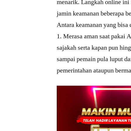
menarik. Langkah online ini 
jamin keamanan beberapa be
Antara keamanan yang bisa 
1. Merasa aman saat pakai A
sajakah serta kapan pun hing
sampai pemain pula luput da
pemerintahan ataupun berm