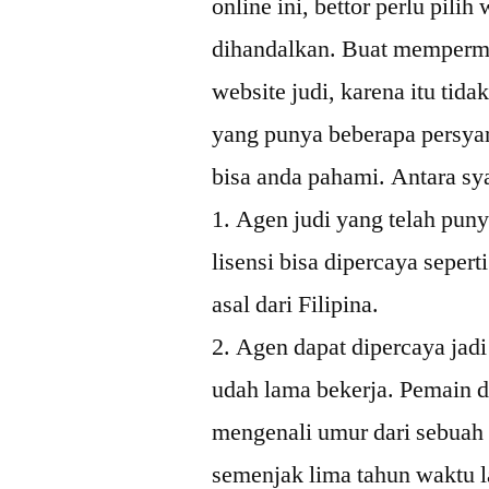
online ini, bettor perlu pilih
dihandalkan. Buat memperm
website judi, karena itu tid
yang punya beberapa persyara
bisa anda pahami. Antara syar
1. Agen judi yang telah pun
lisensi bisa dipercaya seper
asal dari Filipina.
2. Agen dapat dipercaya ja
udah lama bekerja. Pemain d
mengenali umur dari sebuah 
semenjak lima tahun waktu l