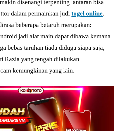
makin disenangi terpenting lantaran bisa
ttor dalam permainkan judi
togel online
.
dirasa beberapa betaruh merupakan:
ndroid jadi alat main dapat dibawa kemana
ga bebas taruhan tiada diduga siapa saja,
ri Razia yang tengah dilakukan
acam kemungkinan yang lain.