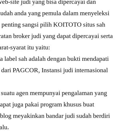
 web-site judi yang bisa dipercayai dan
udah anda yang pemula dalam menyeleksi
ak penting sangsi pilih KOITOTO situs sah
tan broker judi yang dapat dipercayai serta
at-syarat itu yaitu:
ya label sah adalah dengan bukti mendapati
ti dari PAGCOR, Instansi judi internasional
di suatu agen mempunyai pengalaman yang
apat juga pakai program khusus buat
blog meyakinkan bandar judi sudah berdiri
alu.