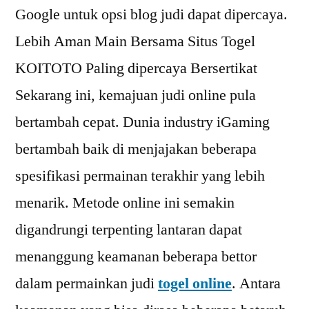
Google untuk opsi blog judi dapat dipercaya.
Lebih Aman Main Bersama Situs Togel
KOITOTO Paling dipercaya Bersertikat
Sekarang ini, kemajuan judi online pula
bertambah cepat. Dunia industry iGaming
bertambah baik di menjajakan beberapa
spesifikasi permainan terakhir yang lebih
menarik. Metode online ini semakin
digandrungi terpenting lantaran dapat
menanggung keamanan beberapa bettor
dalam permainkan judi
togel online
. Antara