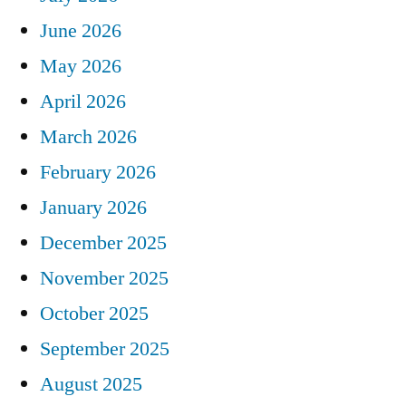
June 2026
May 2026
April 2026
March 2026
February 2026
January 2026
December 2025
November 2025
October 2025
September 2025
August 2025