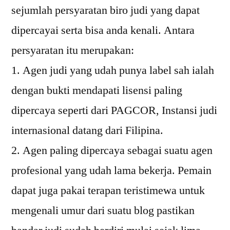
sejumlah persyaratan biro judi yang dapat
dipercayai serta bisa anda kenali. Antara
persyaratan itu merupakan:
1. Agen judi yang udah punya label sah ialah
dengan bukti mendapati lisensi paling
dipercaya seperti dari PAGCOR, Instansi judi
internasional datang dari Filipina.
2. Agen paling dipercaya sebagai suatu agen
profesional yang udah lama bekerja. Pemain
dapat juga pakai terapan teristimewa untuk
mengenali umur dari suatu blog pastikan