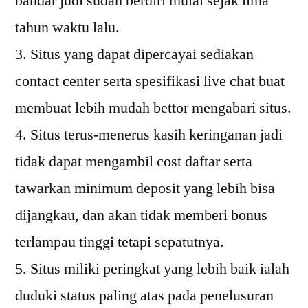
bandar judi sudah berdiri mulai sejak lima
tahun waktu lalu.
3. Situs yang dapat dipercayai sediakan
contact center serta spesifikasi live chat buat
membuat lebih mudah bettor mengabari situs.
4. Situs terus-menerus kasih keringanan jadi
tidak dapat mengambil cost daftar serta
tawarkan minimum deposit yang lebih bisa
dijangkau, dan akan tidak memberi bonus
terlampau tinggi tetapi sepatutnya.
5. Situs miliki peringkat yang lebih baik ialah
duduki status paling atas pada penelusuran