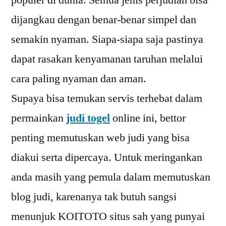
dijangkau dengan benar-benar simpel dan
semakin nyaman. Siapa-siapa saja pastinya
dapat rasakan kenyamanan taruhan melalui
cara paling nyaman dan aman.
Supaya bisa temukan servis terhebat dalam
permainkan
judi togel
online ini, bettor
penting memutuskan web judi yang bisa
diakui serta dipercaya. Untuk meringankan
anda masih yang pemula dalam memutuskan
blog judi, karenanya tak butuh sangsi
menunjuk KOITOTO situs sah yang punyai