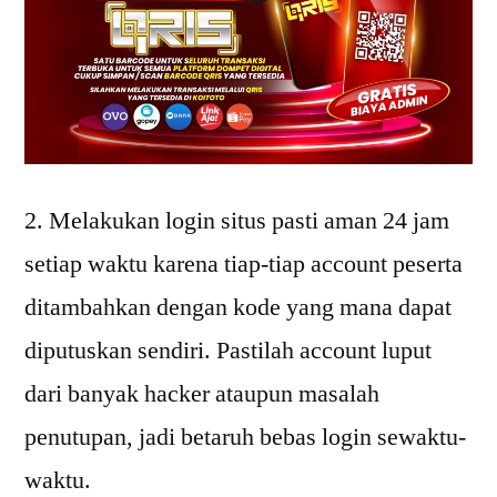
2. Melakukan login situs pasti aman 24 jam
setiap waktu karena tiap-tiap account peserta
ditambahkan dengan kode yang mana dapat
diputuskan sendiri. Pastilah account luput
dari banyak hacker ataupun masalah
penutupan, jadi betaruh bebas login sewaktu-
waktu.