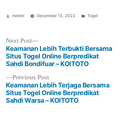
Posted
Posted
nwbnr
December 13, 2022
Togel
by
in
Next
Next Post
post:
Keamanan Lebih Terbukti Bersama
Post
Situs Togel Online Berpredikat
Sahdi Bondifuar – KOITOTO
navigation
Previous
Previous Post
post:
Keamanan Lebih Terjaga Bersama
Situs Togel Online Berpredikat
Sahdi Warsa – KOITOTO