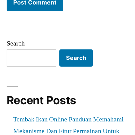
Search
Search
Recent Posts
Tembak Ikan Online Panduan Memahami
Mekanisme Dan Fitur Permainan Untuk