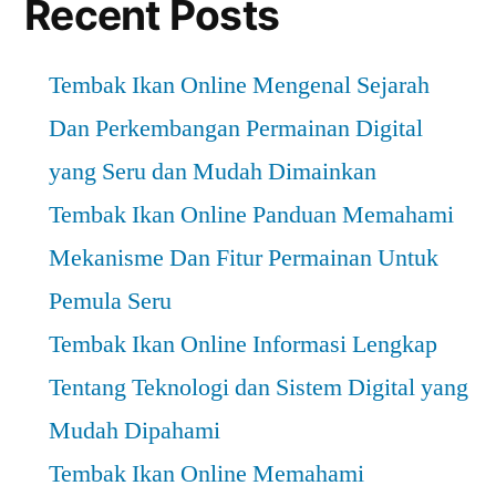
Recent Posts
Tembak Ikan Online Mengenal Sejarah
Dan Perkembangan Permainan Digital
yang Seru dan Mudah Dimainkan
Tembak Ikan Online Panduan Memahami
Mekanisme Dan Fitur Permainan Untuk
Pemula Seru
Tembak Ikan Online Informasi Lengkap
Tentang Teknologi dan Sistem Digital yang
Mudah Dipahami
Tembak Ikan Online Memahami