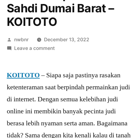
Sahdi Dumai Barat –
KOITOTO
Posted
nwbnr
December 13, 2022
by
on
Leave a comment
Keamanan
Lebih
KOITOTO
– Siapa saja pastinya rasakan
Teruji
Bersama
ketenteraman saat berpindah permainkan judi
Situs
di internet. Dengan semua kelebihan judi
Togel
Online
online ini membikin banyak pecinta judi
Berpredikat
berasa lebih nyaman serta aman. Bagaimana
Sahdi
tidak? Sama dengan kita kenali kalau di tanah
Dumai