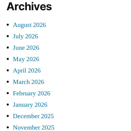
Archives
August 2026
July 2026
June 2026
May 2026
April 2026
March 2026
February 2026
January 2026
December 2025
November 2025