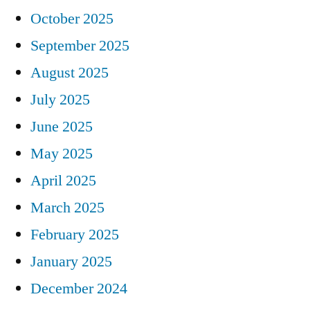
October 2025
September 2025
August 2025
July 2025
June 2025
May 2025
April 2025
March 2025
February 2025
January 2025
December 2024