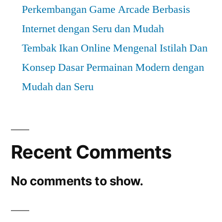
Perkembangan Game Arcade Berbasis
Internet dengan Seru dan Mudah
Tembak Ikan Online Mengenal Istilah Dan
Konsep Dasar Permainan Modern dengan
Mudah dan Seru
Recent Comments
No comments to show.