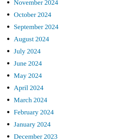
November 2024
October 2024
September 2024
August 2024
July 2024
June 2024
May 2024
April 2024
March 2024
February 2024
January 2024
December 2023