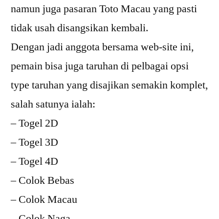
namun juga pasaran Toto Macau yang pasti
tidak usah disangsikan kembali.
Dengan jadi anggota bersama web-site ini,
pemain bisa juga taruhan di pelbagai opsi
type taruhan yang disajikan semakin komplet,
salah satunya ialah:
– Togel 2D
– Togel 3D
– Togel 4D
– Colok Bebas
– Colok Macau
– Colok Naga