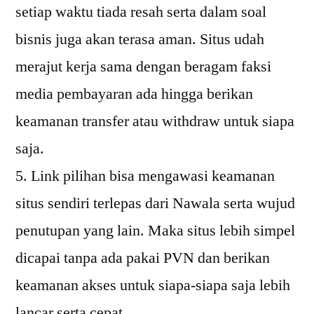
setiap waktu tiada resah serta dalam soal
bisnis juga akan terasa aman. Situs udah
merajut kerja sama dengan beragam faksi
media pembayaran ada hingga berikan
keamanan transfer atau withdraw untuk siapa
saja.
5. Link pilihan bisa mengawasi keamanan
situs sendiri terlepas dari Nawala serta wujud
penutupan yang lain. Maka situs lebih simpel
dicapai tanpa ada pakai PVN dan berikan
keamanan akses untuk siapa-siapa saja lebih
lancar serta cepat.