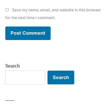
Save my name, email, and website in this browser
for the next time I comment.
Search
Search