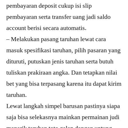
pembayaran deposit cukup isi slip
pembayaran serta transfer uang jadi saldo
account berisi secara automatis.
– Melakukan pasang taruhan lewat cara
masuk spesifikasi taruhan, pilih pasaran yang
dituruti, putuskan jenis taruhan serta butuh
tuliskan prakiraan angka. Dan tetapkan nilai
bet yang bisa terpasang karena itu dapat kirim
taruhan.
Lewat langkah simpel barusan pastinya siapa
saja bisa selekasnya mainkan permainan judi