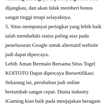
dijangkau, dan akan tidak memberi bonus
sangat tinggi tetapi selayaknya.
5. Situs mempunyai peringkat yang lebih baik
ialah menduduki status paling atas pada
penelusuran Google untuk alternatif website
judi dapat dipercaya.
Lebih Aman Bermain Bersama Situs Togel
KOITOTO Dapat dipercaya Bersertifikasi
Sekarang ini, perubahan judi online
bertambah sangat cepat. Dunia industry
iGaming kian baik pada menjajakan beragam