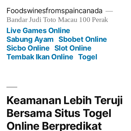
Skip
Foodswinesfromspaincanada
to
Bandar Judi Toto Macau 100 Perak
content
Live Games Online
Sabung Ayam
Sbobet Online
Sicbo Online
Slot Online
Tembak Ikan Online
Togel
Keamanan Lebih Teruji
Bersama Situs Togel
Online Berpredikat