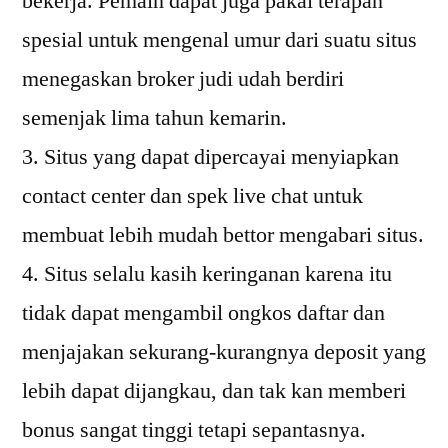
bekerja. Pemain dapat juga pakai terapan
spesial untuk mengenal umur dari suatu situs
menegaskan broker judi udah berdiri
semenjak lima tahun kemarin.
3. Situs yang dapat dipercayai menyiapkan
contact center dan spek live chat untuk
membuat lebih mudah bettor mengabari situs.
4. Situs selalu kasih keringanan karena itu
tidak dapat mengambil ongkos daftar dan
menjajakan sekurang-kurangnya deposit yang
lebih dapat dijangkau, dan tak kan memberi
bonus sangat tinggi tetapi sepantasnya.