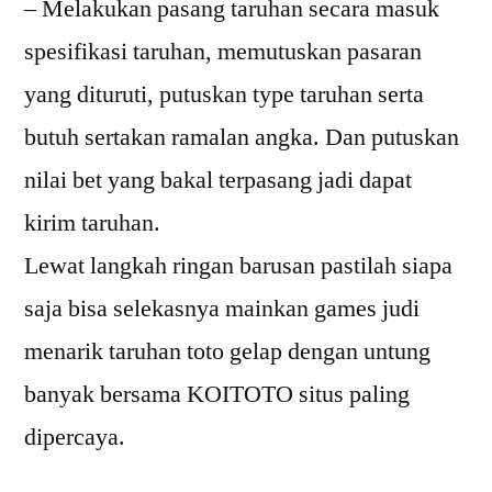
– Melakukan pasang taruhan secara masuk
spesifikasi taruhan, memutuskan pasaran
yang dituruti, putuskan type taruhan serta
butuh sertakan ramalan angka. Dan putuskan
nilai bet yang bakal terpasang jadi dapat
kirim taruhan.
Lewat langkah ringan barusan pastilah siapa
saja bisa selekasnya mainkan games judi
menarik taruhan toto gelap dengan untung
banyak bersama KOITOTO situs paling
dipercaya.