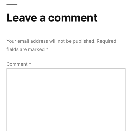
Leave a comment
Your email address will not be published.
Required
fields are marked
*
Comment
*