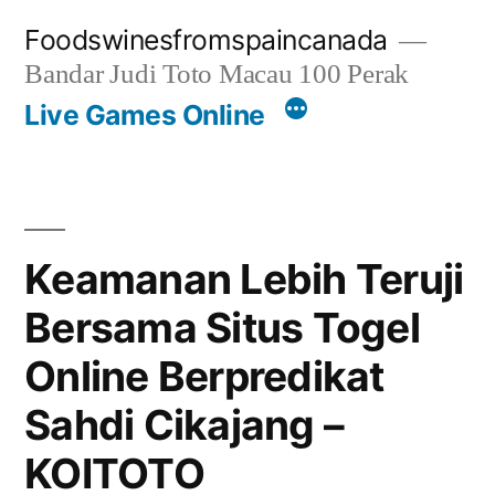
Skip
Foodswinesfromspaincanada
to
Bandar Judi Toto Macau 100 Perak
content
Live Games Online
Keamanan Lebih Teruji
Bersama Situs Togel
Online Berpredikat
Sahdi Cikajang –
KOITOTO