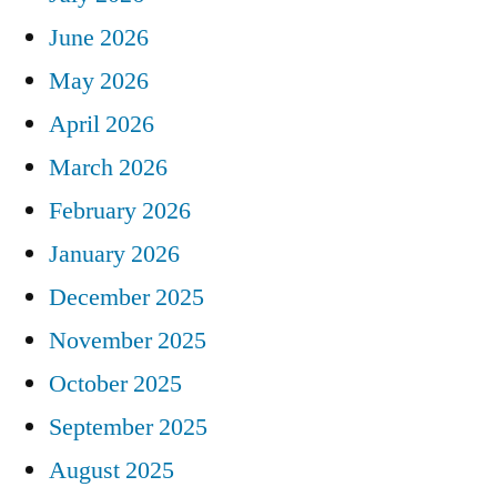
June 2026
May 2026
April 2026
March 2026
February 2026
January 2026
December 2025
November 2025
October 2025
September 2025
August 2025