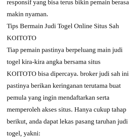
responsif yang bisa terus bikin pemain berasa
makin nyaman.
Tips Bermain Judi Togel Online Situs Sah
KOITOTO
Tiap pemain pastinya berpeluang main judi
togel kira-kira angka bersama situs
KOITOTO bisa dipercaya. broker judi sah ini
pastinya berikan keringanan terutama buat
pemula yang ingin mendaftarkan serta
memperoleh akses situs. Hanya cukup tahap
berikut, anda dapat lekas pasang taruhan judi
togel, yakni: