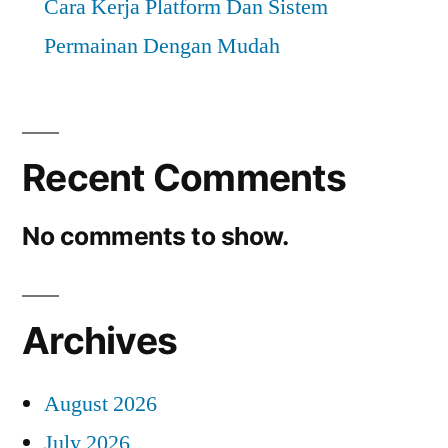
Cara Kerja Platform Dan Sistem
Permainan Dengan Mudah
Recent Comments
No comments to show.
Archives
August 2026
July 2026