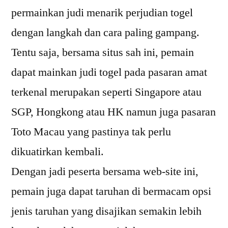
permainkan judi menarik perjudian togel
dengan langkah dan cara paling gampang.
Tentu saja, bersama situs sah ini, pemain
dapat mainkan judi togel pada pasaran amat
terkenal merupakan seperti Singapore atau
SGP, Hongkong atau HK namun juga pasaran
Toto Macau yang pastinya tak perlu
dikuatirkan kembali.
Dengan jadi peserta bersama web-site ini,
pemain juga dapat taruhan di bermacam opsi
jenis taruhan yang disajikan semakin lebih