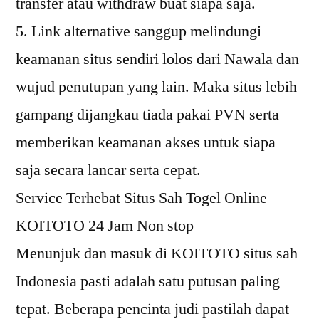
transfer atau withdraw buat siapa saja.
5. Link alternative sanggup melindungi
keamanan situs sendiri lolos dari Nawala dan
wujud penutupan yang lain. Maka situs lebih
gampang dijangkau tiada pakai PVN serta
memberikan keamanan akses untuk siapa
saja secara lancar serta cepat.
Service Terhebat Situs Sah Togel Online
KOITOTO 24 Jam Non stop
Menunjuk dan masuk di KOITOTO situs sah
Indonesia pasti adalah satu putusan paling
tepat. Beberapa pencinta judi pastilah dapat