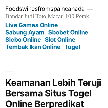
Skip
Foodswinesfromspaincanada
to
Bandar Judi Toto Macau 100 Perak
content
Live Games Online
Sabung Ayam
Sbobet Online
Sicbo Online
Slot Online
Tembak Ikan Online
Togel
Keamanan Lebih Teruji
Bersama Situs Togel
Online Berpredikat