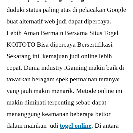
duduki status paling atas di pelacakan Google
buat alternatif web judi dapat dipercaya.
Lebih Aman Bermain Bersama Situs Togel
KOITOTO Bisa dipercaya Bersertifikasi
Sekarang ini, kemajuan judi online lebih
cepat. Dunia industry iGaming makin baik di
tawarkan beragam spek permainan teranyar
yang jauh makin menarik. Metode online ini
makin diminati terpenting sebab dapat
menanggung keamanan beberapa bettor
dalam mainkan judi
togel online
. Di antara