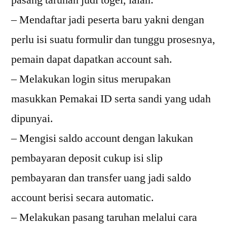
pasang taruhan judi togel, ialah:
– Mendaftar jadi peserta baru yakni dengan
perlu isi suatu formulir dan tunggu prosesnya,
pemain dapat dapatkan account sah.
– Melakukan login situs merupakan
masukkan Pemakai ID serta sandi yang udah
dipunyai.
– Mengisi saldo account dengan lakukan
pembayaran deposit cukup isi slip
pembayaran dan transfer uang jadi saldo
account berisi secara automatic.
– Melakukan pasang taruhan melalui cara