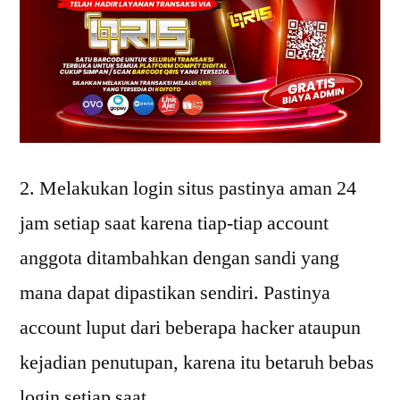
2. Melakukan login situs pastinya aman 24
jam setiap saat karena tiap-tiap account
anggota ditambahkan dengan sandi yang
mana dapat dipastikan sendiri. Pastinya
account luput dari beberapa hacker ataupun
kejadian penutupan, karena itu betaruh bebas
login setiap saat.