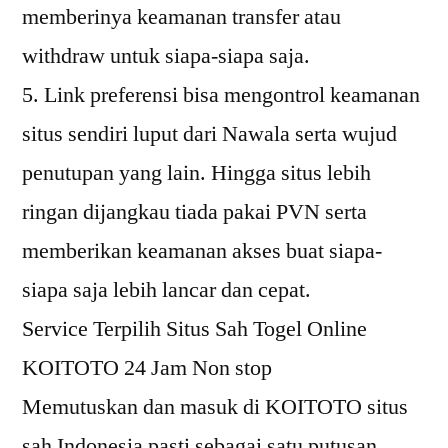
memberinya keamanan transfer atau
withdraw untuk siapa-siapa saja.
5. Link preferensi bisa mengontrol keamanan
situs sendiri luput dari Nawala serta wujud
penutupan yang lain. Hingga situs lebih
ringan dijangkau tiada pakai PVN serta
memberikan keamanan akses buat siapa-
siapa saja lebih lancar dan cepat.
Service Terpilih Situs Sah Togel Online
KOITOTO 24 Jam Non stop
Memutuskan dan masuk di KOITOTO situs
sah Indonesia pasti sebagai satu putusan