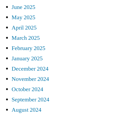
June 2025
May 2025
April 2025
March 2025
February 2025
January 2025
December 2024
November 2024
October 2024
September 2024
August 2024