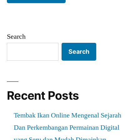
Search
Search
Recent Posts
Tembak Ikan Online Mengenal Sejarah
Dan Perkembangan Permainan Digital
yang Seru dan Mudah Dimainkan