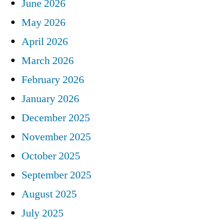
June 2026
May 2026
April 2026
March 2026
February 2026
January 2026
December 2025
November 2025
October 2025
September 2025
August 2025
July 2025