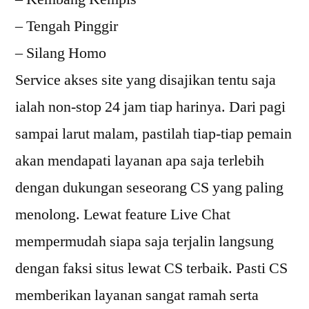
– Tengah Pinggir
– Silang Homo
Service akses site yang disajikan tentu saja
ialah non-stop 24 jam tiap harinya. Dari pagi
sampai larut malam, pastilah tiap-tiap pemain
akan mendapati layanan apa saja terlebih
dengan dukungan seseorang CS yang paling
menolong. Lewat feature Live Chat
mempermudah siapa saja terjalin langsung
dengan faksi situs lewat CS terbaik. Pasti CS
memberikan layanan sangat ramah serta