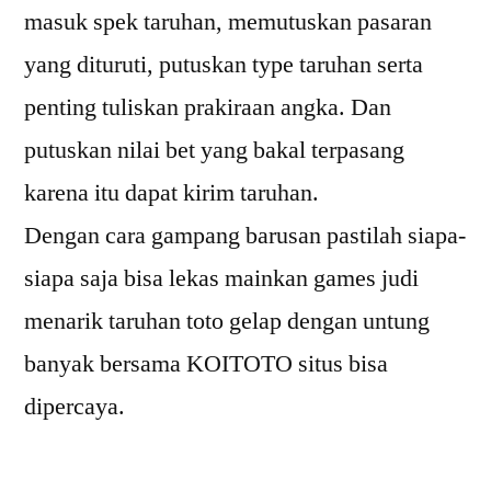
masuk spek taruhan, memutuskan pasaran
yang dituruti, putuskan type taruhan serta
penting tuliskan prakiraan angka. Dan
putuskan nilai bet yang bakal terpasang
karena itu dapat kirim taruhan.
Dengan cara gampang barusan pastilah siapa-
siapa saja bisa lekas mainkan games judi
menarik taruhan toto gelap dengan untung
banyak bersama KOITOTO situs bisa
dipercaya.