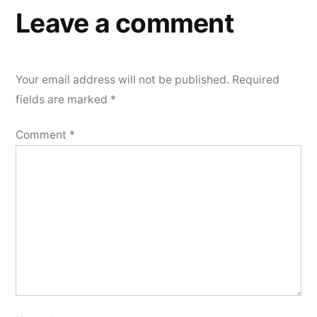
Leave a comment
Your email address will not be published.
Required
fields are marked
*
Comment
*