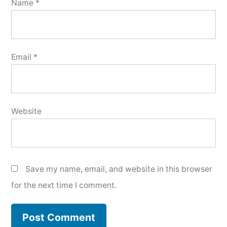
Name
*
Email
*
Website
Save my name, email, and website in this browser
for the next time I comment.