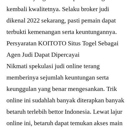
kembali kwalitetnya. Selaku broker judi
dikenal 2022 sekarang, pasti pemain dapat
terbukti kemenangan serta keuntungannya.
Persyaratan KOITOTO Situs Togel Sebagai
Agen Judi Dapat Dipercayai
Nikmati spekulasi judi online terang
memberinya sejumlah keuntungan serta
keunggulan yang benar mengesankan. Trik
online ini sudahlah banyak diterapkan banyak
betaruh terlebih bettor Indonesia. Lewat lajur
online ini, betaruh dapat temukan akses main