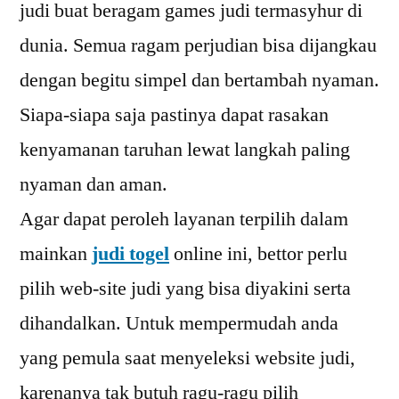
judi buat beragam games judi termasyhur di
dunia. Semua ragam perjudian bisa dijangkau
dengan begitu simpel dan bertambah nyaman.
Siapa-siapa saja pastinya dapat rasakan
kenyamanan taruhan lewat langkah paling
nyaman dan aman.
Agar dapat peroleh layanan terpilih dalam
mainkan
judi togel
online ini, bettor perlu
pilih web-site judi yang bisa diyakini serta
dihandalkan. Untuk mempermudah anda
yang pemula saat menyeleksi website judi,
karenanya tak butuh ragu-ragu pilih