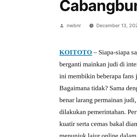
Cabangbun
Posted
nwbnr
December 13, 20
by
KOITOTO
– Siapa-siapa sa
berganti mainkan judi di int
ini membikin beberapa fans 
Bagaimana tidak? Sama denga
benar larang permainan judi
dilakukan pemerintahan. Per
kuatir serta cemas bakal di
menunjuk lajur online dalam