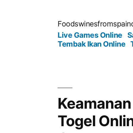
Skip
to
Foodswinesfromspain
content
Live Games Online
S
Tembak Ikan Online
Keamanan L
Togel Onli