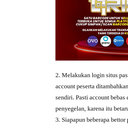
2. Melakukan login situs pas
account peserta ditambahka
sendiri. Pasti account bebas
penyegelan, karena itu beta
3. Siapapun beberapa bettor 