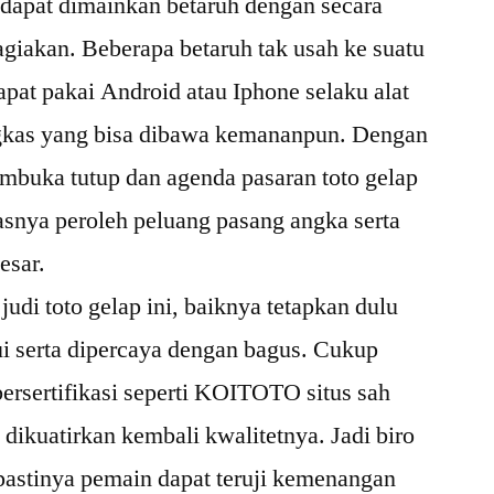
a dapat dimainkan betaruh dengan secara
giakan. Beberapa betaruh tak usah ke suatu
dapat pakai Android atau Iphone selaku alat
ngkas yang bisa dibawa kemananpun. Dengan
buka tutup dan agenda pasaran toto gelap
asnya peroleh peluang pasang angka serta
esar.
udi toto gelap ini, baiknya tetapkan dulu
ui serta dipercaya dengan bagus. Cukup
ersertifikasi seperti KOITOTO situs sah
 dikuatirkan kembali kwalitetnya. Jadi biro
 pastinya pemain dapat teruji kemenangan