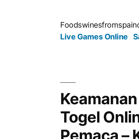
Skip
to
Foodswinesfromspain
content
Live Games Online
S
Keamanan L
Togel Onli
Pemaca – 