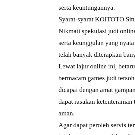
serta keuntungannya.
Syarat-syarat KOITOTO Situ
Nikmati spekulasi judi onli
serta keunggulan yang nyat
telah banyak diterapkan bany
Lewat lajur online ini, beta
bermacam games judi tersoho
dicapai dengan amat gampang
dapat rasakan ketenteraman 
aman.
Agar dapat peroleh servis t