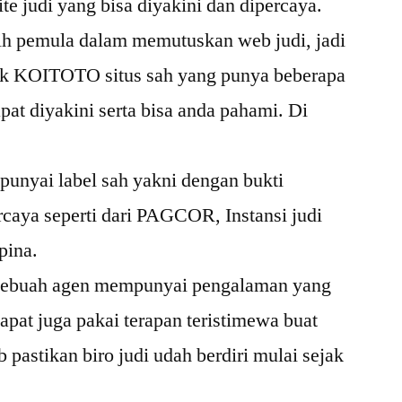
site judi yang bisa diyakini dan dipercaya.
h pemula dalam memutuskan web judi, jadi
juk KOITOTO situs sah yang punya beberapa
apat diyakini serta bisa anda pahami. Di
unyai label sah yakni dengan bukti
rcaya seperti dari PAGCOR, Instansi judi
ipina.
i sebuah agen mempunyai pengalaman yang
apat juga pakai terapan teristimewa buat
 pastikan biro judi udah berdiri mulai sejak