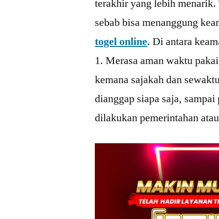
terakhir yang lebih menarik.
sebab bisa menanggung keam
togel online
. Di antara keam
1. Merasa aman waktu pakai 
kemana sajakah dan sewaktu-
dianggap siapa saja, sampai 
dilakukan pemerintahan ata