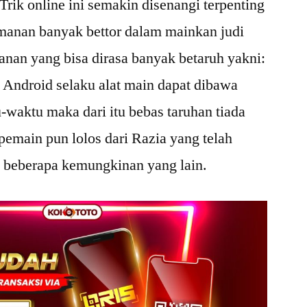
 Trik online ini semakin disenangi terpenting
anan banyak bettor dalam mainkan judi
anan yang bisa dirasa banyak betaruh yakni:
Android selaku alat main dapat dibawa
waktu maka dari itu bebas taruhan tiada
pemain pun lolos dari Razia yang telah
u beberapa kemungkinan yang lain.