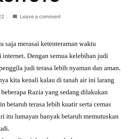
on
22
Leave a comment
Keamanan
Lebih
tu saja merasai ketenteraman waktu
Teruji
Bersama
i internet. Dengan semua kelebihan judi
Situs
penggila judi terasa lebih nyaman dan aman.
Togel
Online
a kita kenali kalau di tanah air ini larang
Berpredikat
a beberapa Razia yang sedang dilakukan
Sahdi
in betaruh terasa lebih kuatir serta cemas
Buana
Pemaca
ari itu lumayan banyak betaruh memutuskan
–
udi.
KOITOTO