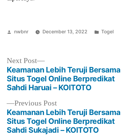
Posted
Posted
nwbnr
December 13, 2022
Togel
by
in
Next
Next Post
post:
Keamanan Lebih Teruji Bersama
Post
Situs Togel Online Berpredikat
Sahdi Haruai – KOITOTO
navigation
Previous
Previous Post
post:
Keamanan Lebih Teruji Bersama
Situs Togel Online Berpredikat
Sahdi Sukajadi – KOITOTO