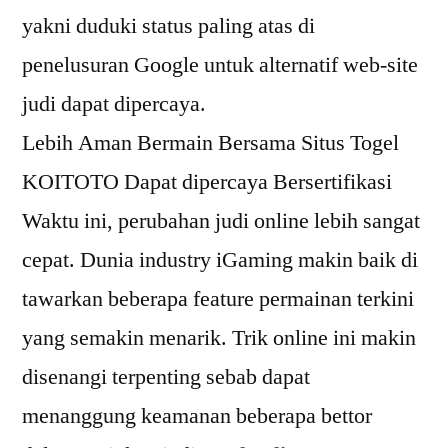
yakni duduki status paling atas di
penelusuran Google untuk alternatif web-site
judi dapat dipercaya.
Lebih Aman Bermain Bersama Situs Togel
KOITOTO Dapat dipercaya Bersertifikasi
Waktu ini, perubahan judi online lebih sangat
cepat. Dunia industry iGaming makin baik di
tawarkan beberapa feature permainan terkini
yang semakin menarik. Trik online ini makin
disenangi terpenting sebab dapat
menanggung keamanan beberapa bettor