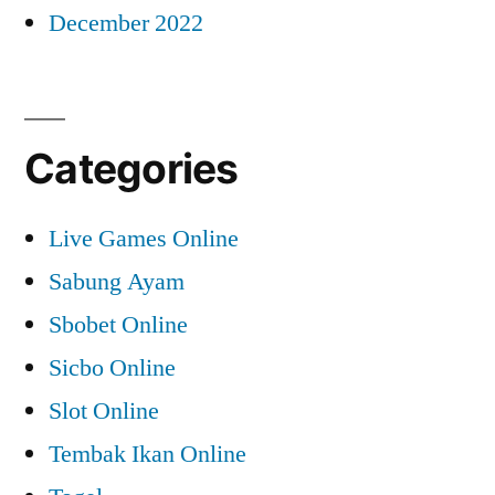
December 2022
Categories
Live Games Online
Sabung Ayam
Sbobet Online
Sicbo Online
Slot Online
Tembak Ikan Online