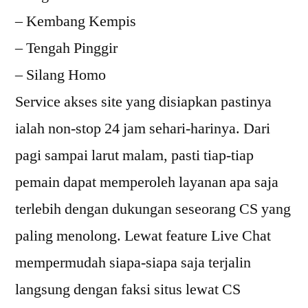
– Kembang Kempis
– Tengah Pinggir
– Silang Homo
Service akses site yang disiapkan pastinya
ialah non-stop 24 jam sehari-harinya. Dari
pagi sampai larut malam, pasti tiap-tiap
pemain dapat memperoleh layanan apa saja
terlebih dengan dukungan seseorang CS yang
paling menolong. Lewat feature Live Chat
mempermudah siapa-siapa saja terjalin
langsung dengan faksi situs lewat CS