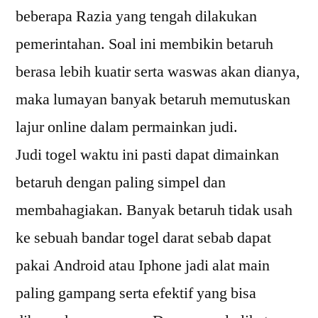
beberapa Razia yang tengah dilakukan
KOITOTO
pemerintahan. Soal ini membikin betaruh
berasa lebih kuatir serta waswas akan dianya,
maka lumayan banyak betaruh memutuskan
lajur online dalam permainkan judi.
Judi togel waktu ini pasti dapat dimainkan
betaruh dengan paling simpel dan
membahagiakan. Banyak betaruh tidak usah
ke sebuah bandar togel darat sebab dapat
pakai Android atau Iphone jadi alat main
paling gampang serta efektif yang bisa