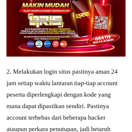
2. Melakukan login situs pastinya aman 24
jam setiap waktu lantaran tiap-tiap account
peserta diperlengkapi dengan kode yang
mana dapat dipastikan sendiri. Pastinya
account terbebas dari beberapa hacker
ataupun perkara penutupan, jadi betaruh