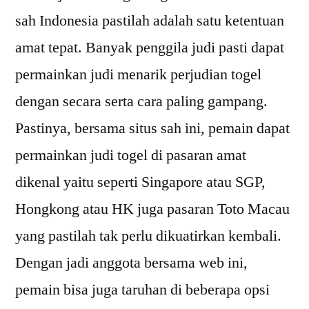
sah Indonesia pastilah adalah satu ketentuan
amat tepat. Banyak penggila judi pasti dapat
permainkan judi menarik perjudian togel
dengan secara serta cara paling gampang.
Pastinya, bersama situs sah ini, pemain dapat
permainkan judi togel di pasaran amat
dikenal yaitu seperti Singapore atau SGP,
Hongkong atau HK juga pasaran Toto Macau
yang pastilah tak perlu dikuatirkan kembali.
Dengan jadi anggota bersama web ini,
pemain bisa juga taruhan di beberapa opsi