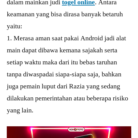
dalam mainkan judi
togel online
. Antara
keamanan yang bisa dirasa banyak betaruh
yaitu:
1. Merasa aman saat pakai Android jadi alat
main dapat dibawa kemana sajakah serta
setiap waktu maka dari itu bebas taruhan
tanpa diwaspadai siapa-siapa saja, bahkan
juga pemain luput dari Razia yang sedang
dilakukan pemerintahan atau beberapa risiko
yang lain.