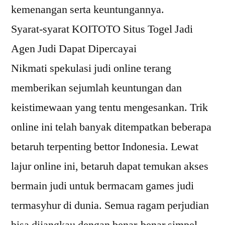
kemenangan serta keuntungannya.
Syarat-syarat KOITOTO Situs Togel Jadi
Agen Judi Dapat Dipercayai
Nikmati spekulasi judi online terang
memberikan sejumlah keuntungan dan
keistimewaan yang tentu mengesankan. Trik
online ini telah banyak ditempatkan beberapa
betaruh terpenting bettor Indonesia. Lewat
lajur online ini, betaruh dapat temukan akses
bermain judi untuk bermacam games judi
termasyhur di dunia. Semua ragam perjudian
bisa dijangkau dengan benar-benar simpel