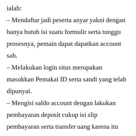
ialah:
– Mendaftar jadi peserta anyar yakni dengan
hanya butuh isi suatu formulir serta tunggu
prosesnya, pemain dapat dapatkan account
sah.
– Melakukan login situs merupakan
masukkan Pemakai ID serta sandi yang telah
dipunyai.
– Mengisi saldo account dengan lakukan
pembayaran deposit cukup isi slip
pembayaran serta transfer uang karena itu