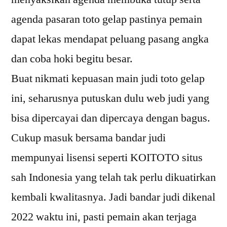
agenda pasaran toto gelap pastinya pemain
dapat lekas mendapat peluang pasang angka
dan coba hoki begitu besar.
Buat nikmati kepuasan main judi toto gelap
ini, seharusnya putuskan dulu web judi yang
bisa dipercayai dan dipercaya dengan bagus.
Cukup masuk bersama bandar judi
mempunyai lisensi seperti KOITOTO situs
sah Indonesia yang telah tak perlu dikuatirkan
kembali kwalitasnya. Jadi bandar judi dikenal
2022 waktu ini, pasti pemain akan terjaga