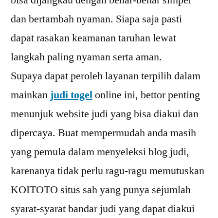
dan bertambah nyaman. Siapa saja pasti
dapat rasakan keamanan taruhan lewat
langkah paling nyaman serta aman.
Supaya dapat peroleh layanan terpilih dalam
mainkan
judi togel
online ini, bettor penting
menunjuk website judi yang bisa diakui dan
dipercaya. Buat mempermudah anda masih
yang pemula dalam menyeleksi blog judi,
karenanya tidak perlu ragu-ragu memutuskan
KOITOTO situs sah yang punya sejumlah
syarat-syarat bandar judi yang dapat diakui