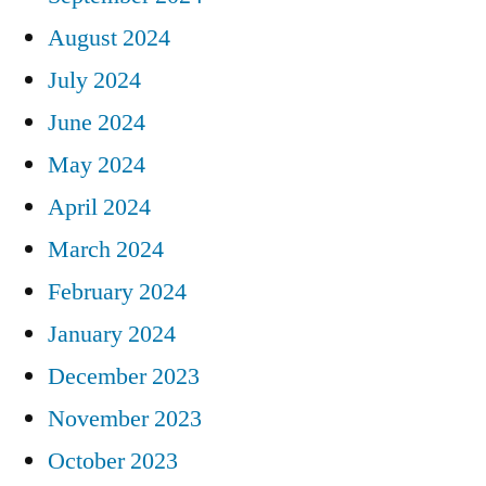
August 2024
July 2024
June 2024
May 2024
April 2024
March 2024
February 2024
January 2024
December 2023
November 2023
October 2023