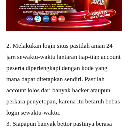
2. Melakukan login situs pastilah aman 24
jam sewaktu-waktu lantaran tiap-tiap account
peserta diperlengkapi dengan kode yang
mana dapat ditetapkan sendiri. Pastilah
account lolos dari banyak hacker ataupun
perkara penyetopan, karena itu betaruh bebas
login sewaktu-waktu.
3. Siapapun banyak bettor pastinya berasa