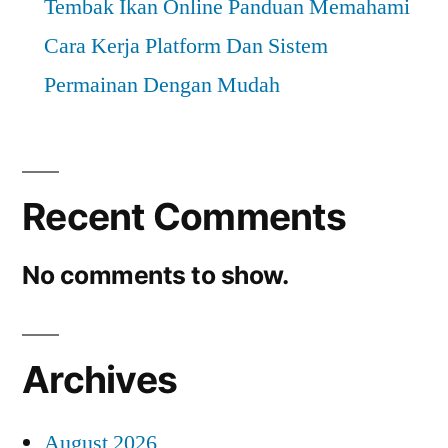
Tembak Ikan Online Panduan Memahami
Cara Kerja Platform Dan Sistem
Permainan Dengan Mudah
Recent Comments
No comments to show.
Archives
August 2026