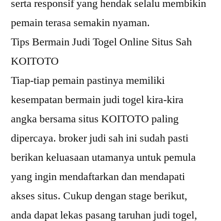
serta responsif yang hendak selalu membikin
pemain terasa semakin nyaman.
Tips Bermain Judi Togel Online Situs Sah
KOITOTO
Tiap-tiap pemain pastinya memiliki
kesempatan bermain judi togel kira-kira
angka bersama situs KOITOTO paling
dipercaya. broker judi sah ini sudah pasti
berikan keluasaan utamanya untuk pemula
yang ingin mendaftarkan dan mendapati
akses situs. Cukup dengan stage berikut,
anda dapat lekas pasang taruhan judi togel,