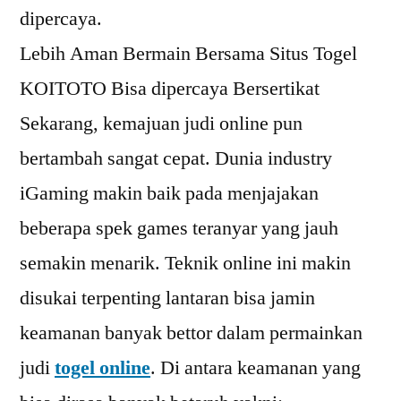
dipercaya.
Lebih Aman Bermain Bersama Situs Togel
KOITOTO Bisa dipercaya Bersertikat
Sekarang, kemajuan judi online pun
bertambah sangat cepat. Dunia industry
iGaming makin baik pada menjajakan
beberapa spek games teranyar yang jauh
semakin menarik. Teknik online ini makin
disukai terpenting lantaran bisa jamin
keamanan banyak bettor dalam permainkan
judi
togel online
. Di antara keamanan yang