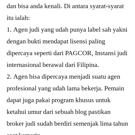
dan bisa anda kenali. Di antara syarat-syarat
itu ialah:
1. Agen judi yang udah punya label sah yakni
dengan bukti mendapat lisensi paling
dipercaya seperti dari PAGCOR, Instansi judi
internasional berawal dari Filipina.
2. Agen bisa dipercaya menjadi suatu agen
profesional yang udah lama bekerja. Pemain
dapat juga pakai program khusus untuk
ketahui umur dari sebuah blog pastikan
broker judi sudah berdiri semenjak lima tahun