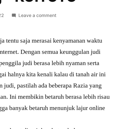
on
22
Leave a comment
Keamanan
Lebih
aja tentu saja merasai kenyamanan waktu
Teruji
Bersama
 internet. Dengan semua keunggulan judi
Situs
penggila judi berasa lebih nyaman serta
Togel
Online
 halnya kita kenali kalau di tanah air ini
Berpredikat
n judi, pastilah ada beberapa Razia yang
Sahdi
an. Ini membikin betaruh berasa lebih risau
Balapulang
–
gga banyak betaruh menunjuk lajur online
KOITOTO