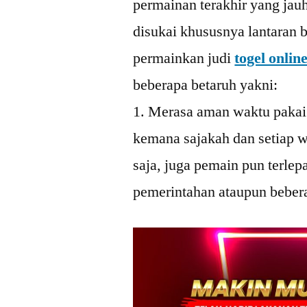
permainan terakhir yang jau
disukai khususnya lantaran 
permainkan judi
togel onlin
beberapa betaruh yakni:
1. Merasa aman waktu pakai
kemana sajakah dan setiap w
saja, juga pemain pun terlep
pemerintahan ataupun bebera