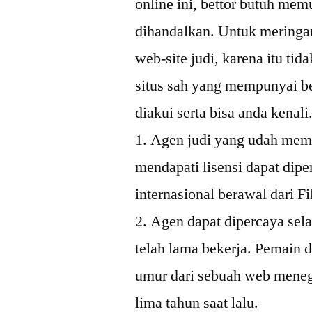
online ini, bettor butuh mem
dihandalkan. Untuk meringa
web-site judi, karena itu 
situs sah yang mempunyai be
diakui serta bisa anda kenali
1. Agen judi yang udah memp
mendapati lisensi dapat dipe
internasional berawal dari Fi
2. Agen dapat dipercaya se
telah lama bekerja. Pemain d
umur dari sebuah web menega
lima tahun saat lalu.