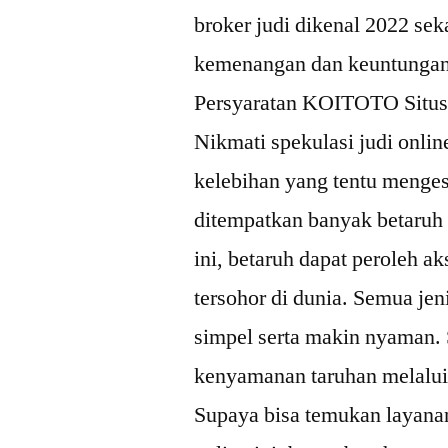
broker judi dikenal 2022 sek
kemenangan dan keuntunga
Persyaratan KOITOTO Situs 
Nikmati spekulasi judi onli
kelebihan yang tentu menges
ditempatkan banyak betaruh t
ini, betaruh dapat peroleh a
tersohor di dunia. Semua jen
simpel serta makin nyaman. 
kenyamanan taruhan melalui
Supaya bisa temukan layana