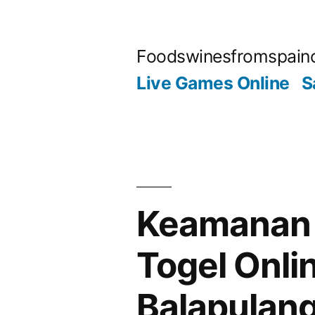
Skip
to
Foodswinesfromspain
content
Live Games Online
S
Keamanan L
Togel Onli
Balapulan