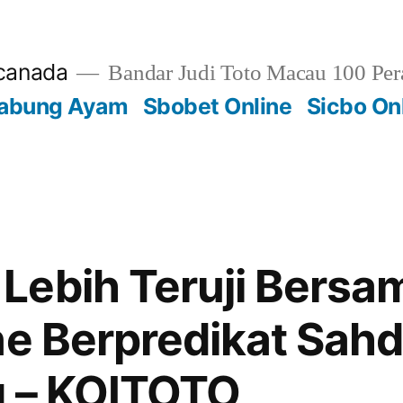
canada
Bandar Judi Toto Macau 100 Per
abung Ayam
Sbobet Online
Sicbo On
ebih Teruji Bersam
ne Berpredikat Sahd
g – KOITOTO