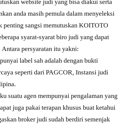
utuskan website judi yang bisa diakui serta
nkan anda masih pemula dalam menyeleksi
tidak penting sangsi memutuskan KOITOTO
berapa syarat-syarat biro judi yang dapat
. Antara persyaratan itu yakni:
unyai label sah adalah dengan bukti
rcaya seperti dari PAGCOR, Instansi judi
lipina.
laku suatu agen mempunyai pengalaman yang
apat juga pakai terapan khusus buat ketahui
skan broker judi sudah berdiri semenjak