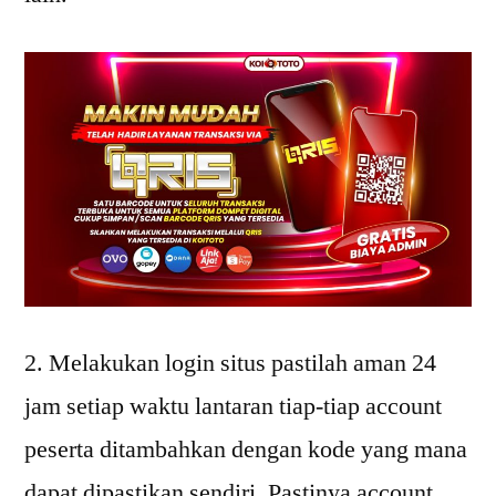
2. Melakukan login situs pastilah aman 24
jam setiap waktu lantaran tiap-tiap account
peserta ditambahkan dengan kode yang mana
dapat dipastikan sendiri. Pastinya account