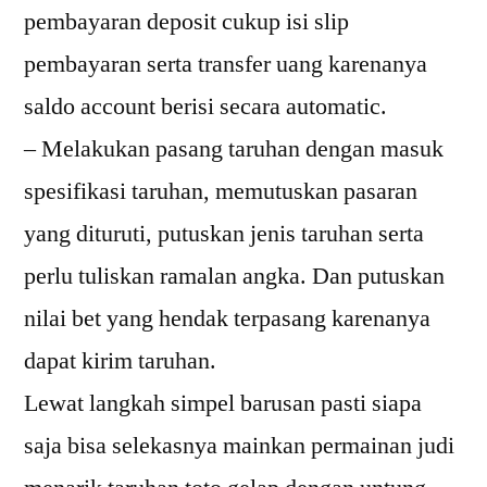
pembayaran deposit cukup isi slip
pembayaran serta transfer uang karenanya
saldo account berisi secara automatic.
– Melakukan pasang taruhan dengan masuk
spesifikasi taruhan, memutuskan pasaran
yang dituruti, putuskan jenis taruhan serta
perlu tuliskan ramalan angka. Dan putuskan
nilai bet yang hendak terpasang karenanya
dapat kirim taruhan.
Lewat langkah simpel barusan pasti siapa
saja bisa selekasnya mainkan permainan judi