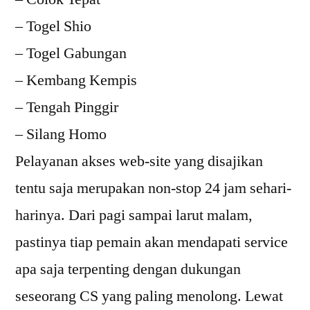
– Togel Shio
– Togel Gabungan
– Kembang Kempis
– Tengah Pinggir
– Silang Homo
Pelayanan akses web-site yang disajikan
tentu saja merupakan non-stop 24 jam sehari-
harinya. Dari pagi sampai larut malam,
pastinya tiap pemain akan mendapati service
apa saja terpenting dengan dukungan
seseorang CS yang paling menolong. Lewat