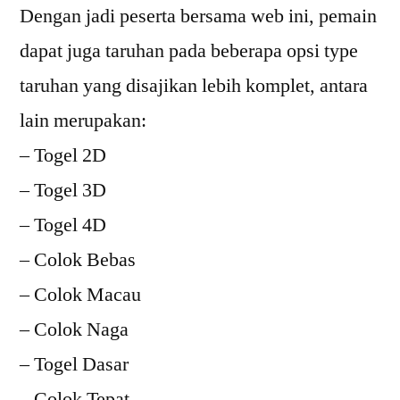
Dengan jadi peserta bersama web ini, pemain
dapat juga taruhan pada beberapa opsi type
taruhan yang disajikan lebih komplet, antara
lain merupakan:
– Togel 2D
– Togel 3D
– Togel 4D
– Colok Bebas
– Colok Macau
– Colok Naga
– Togel Dasar
– Colok Tepat