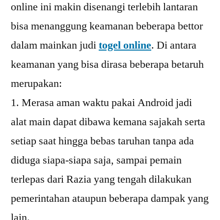
online ini makin disenangi terlebih lantaran
bisa menanggung keamanan beberapa bettor
dalam mainkan judi
togel online
. Di antara
keamanan yang bisa dirasa beberapa betaruh
merupakan:
1. Merasa aman waktu pakai Android jadi
alat main dapat dibawa kemana sajakah serta
setiap saat hingga bebas taruhan tanpa ada
diduga siapa-siapa saja, sampai pemain
terlepas dari Razia yang tengah dilakukan
pemerintahan ataupun beberapa dampak yang
lain.