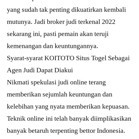
yang sudah tak penting dikuatirkan kembali
mutunya. Jadi broker judi terkenal 2022
sekarang ini, pasti pemain akan teruji
kemenangan dan keuntungannya.
Syarat-syarat KOITOTO Situs Togel Sebagai
Agen Judi Dapat Diakui
Nikmati spekulasi judi online terang
memberikan sejumlah keuntungan dan
kelebihan yang nyata memberikan kepuasan.
Teknik online ini telah banyak diimplikasikan
banyak betaruh terpenting bettor Indonesia.