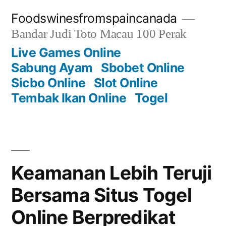
Skip
Foodswinesfromspaincanada
to
Bandar Judi Toto Macau 100 Perak
content
Live Games Online
Sabung Ayam
Sbobet Online
Sicbo Online
Slot Online
Tembak Ikan Online
Togel
Keamanan Lebih Teruji
Bersama Situs Togel
Online Berpredikat