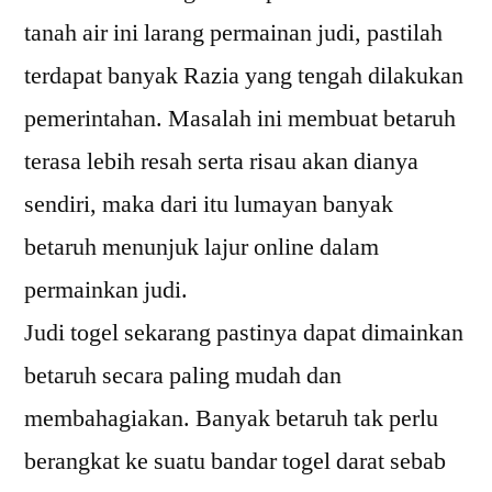
–
tanah air ini larang permainan judi, pastilah
KOITOTO
terdapat banyak Razia yang tengah dilakukan
pemerintahan. Masalah ini membuat betaruh
terasa lebih resah serta risau akan dianya
sendiri, maka dari itu lumayan banyak
betaruh menunjuk lajur online dalam
permainkan judi.
Judi togel sekarang pastinya dapat dimainkan
betaruh secara paling mudah dan
membahagiakan. Banyak betaruh tak perlu
berangkat ke suatu bandar togel darat sebab