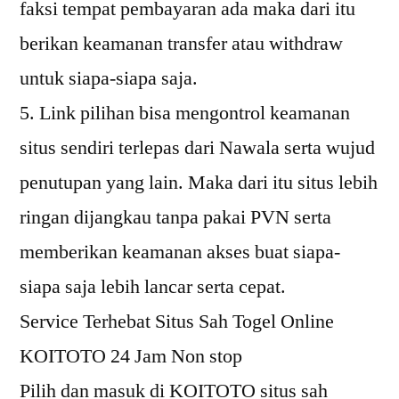
faksi tempat pembayaran ada maka dari itu
berikan keamanan transfer atau withdraw
untuk siapa-siapa saja.
5. Link pilihan bisa mengontrol keamanan
situs sendiri terlepas dari Nawala serta wujud
penutupan yang lain. Maka dari itu situs lebih
ringan dijangkau tanpa pakai PVN serta
memberikan keamanan akses buat siapa-
siapa saja lebih lancar serta cepat.
Service Terhebat Situs Sah Togel Online
KOITOTO 24 Jam Non stop
Pilih dan masuk di KOITOTO situs sah