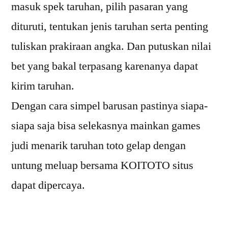
masuk spek taruhan, pilih pasaran yang
dituruti, tentukan jenis taruhan serta penting
tuliskan prakiraan angka. Dan putuskan nilai
bet yang bakal terpasang karenanya dapat
kirim taruhan.
Dengan cara simpel barusan pastinya siapa-
siapa saja bisa selekasnya mainkan games
judi menarik taruhan toto gelap dengan
untung meluap bersama KOITOTO situs
dapat dipercaya.