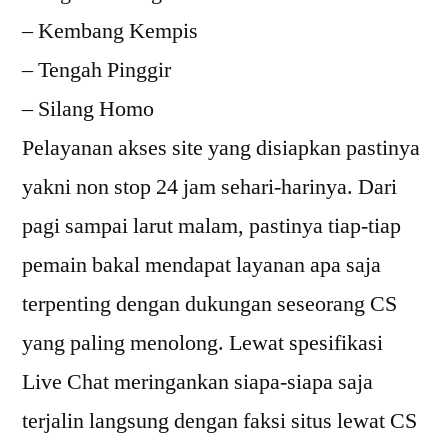
– Kembang Kempis
– Tengah Pinggir
– Silang Homo
Pelayanan akses site yang disiapkan pastinya
yakni non stop 24 jam sehari-harinya. Dari
pagi sampai larut malam, pastinya tiap-tiap
pemain bakal mendapat layanan apa saja
terpenting dengan dukungan seseorang CS
yang paling menolong. Lewat spesifikasi
Live Chat meringankan siapa-siapa saja
terjalin langsung dengan faksi situs lewat CS