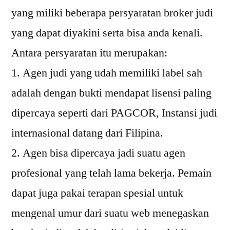
yang miliki beberapa persyaratan broker judi
yang dapat diyakini serta bisa anda kenali.
Antara persyaratan itu merupakan:
1. Agen judi yang udah memiliki label sah
adalah dengan bukti mendapat lisensi paling
dipercaya seperti dari PAGCOR, Instansi judi
internasional datang dari Filipina.
2. Agen bisa dipercaya jadi suatu agen
profesional yang telah lama bekerja. Pemain
dapat juga pakai terapan spesial untuk
mengenal umur dari suatu web menegaskan