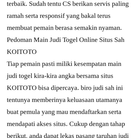
terbaik. Sudah tentu CS berikan servis paling
ramah serta responsif yang bakal terus
membuat pemain berasa semakin nyaman.
Pedoman Main Judi Togel Online Situs Sah
KOITOTO
Tiap pemain pasti miliki kesempatan main
judi togel kira-kira angka bersama situs
KOITOTO bisa dipercaya. biro judi sah ini
tentunya memberinya keluasaan utamanya
buat pemula yang mau mendaftarkan serta
mendapati akses situs. Cukup dengan tahap
berikut, anda dapat lekas pasang taruhan judi