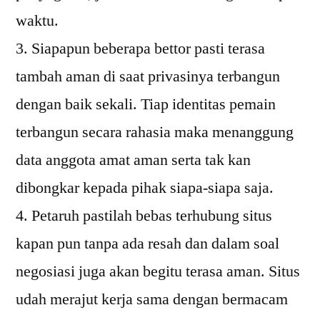
waktu.
3. Siapapun beberapa bettor pasti terasa
tambah aman di saat privasinya terbangun
dengan baik sekali. Tiap identitas pemain
terbangun secara rahasia maka menanggung
data anggota amat aman serta tak kan
dibongkar kepada pihak siapa-siapa saja.
4. Petaruh pastilah bebas terhubung situs
kapan pun tanpa ada resah dan dalam soal
negosiasi juga akan begitu terasa aman. Situs
udah merajut kerja sama dengan bermacam