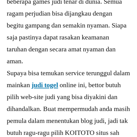
beberapa games judi tenar di dunia. Semua
ragam perjudian bisa dijangkau dengan
begitu gampang dan semakin nyaman. Siapa
saja pastinya dapat rasakan keamanan
taruhan dengan secara amat nyaman dan
aman.
Supaya bisa temukan service terunggul dalam
mainkan
judi togel
online ini, bettor butuh
pilih web-site judi yang bisa diyakini dan
dihandalkan. Buat mempermudah anda masih
pemula dalam menentukan blog judi, jadi tak
butuh ragu-ragu pilih KOITOTO situs sah