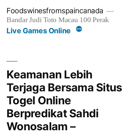
Skip
Foodswinesfromspaincanada
to
Bandar Judi Toto Macau 100 Perak
content
Live Games Online
Keamanan Lebih
Terjaga Bersama Situs
Togel Online
Berpredikat Sahdi
Wonosalam –