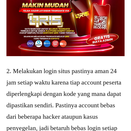
2. Melakukan login situs pastinya aman 24
jam setiap waktu karena tiap account peserta
diperlengkapi dengan kode yang mana dapat
dipastikan sendiri. Pastinya account bebas
dari beberapa hacker ataupun kasus
penyegelan, jadi betaruh bebas login setiap