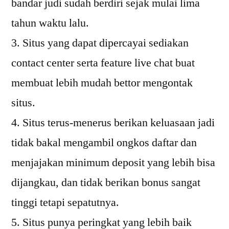
bandar judi sudah berdiri sejak mulai lima
tahun waktu lalu.
3. Situs yang dapat dipercayai sediakan
contact center serta feature live chat buat
membuat lebih mudah bettor mengontak
situs.
4. Situs terus-menerus berikan keluasaan jadi
tidak bakal mengambil ongkos daftar dan
menjajakan minimum deposit yang lebih bisa
dijangkau, dan tidak berikan bonus sangat
tinggi tetapi sepatutnya.
5. Situs punya peringkat yang lebih baik