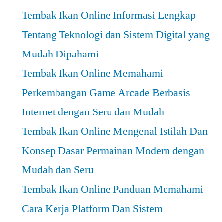
Tembak Ikan Online Informasi Lengkap
Tentang Teknologi dan Sistem Digital yang
Mudah Dipahami
Tembak Ikan Online Memahami
Perkembangan Game Arcade Berbasis
Internet dengan Seru dan Mudah
Tembak Ikan Online Mengenal Istilah Dan
Konsep Dasar Permainan Modern dengan
Mudah dan Seru
Tembak Ikan Online Panduan Memahami
Cara Kerja Platform Dan Sistem