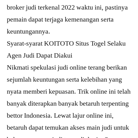
broker judi terkenal 2022 waktu ini, pastinya
pemain dapat terjaga kemenangan serta
keuntungannya.
Syarat-syarat KOITOTO Situs Togel Selaku
Agen Judi Dapat Diakui
Nikmati spekulasi judi online terang berikan
sejumlah keuntungan serta kelebihan yang
nyata memberi kepuasan. Trik online ini telah
banyak diterapkan banyak betaruh terpenting
bettor Indonesia. Lewat lajur online ini,
betaruh dapat temukan akses main judi untuk