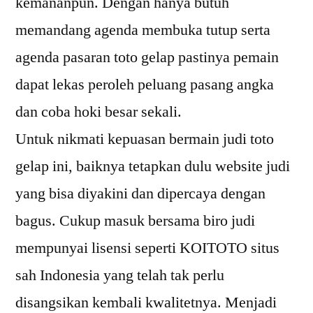
kemananpun. Dengan hanya butuh
memandang agenda membuka tutup serta
agenda pasaran toto gelap pastinya pemain
dapat lekas peroleh peluang pasang angka
dan coba hoki besar sekali.
Untuk nikmati kepuasan bermain judi toto
gelap ini, baiknya tetapkan dulu website judi
yang bisa diyakini dan dipercaya dengan
bagus. Cukup masuk bersama biro judi
mempunyai lisensi seperti KOITOTO situs
sah Indonesia yang telah tak perlu
disangsikan kembali kwalitetnya. Menjadi