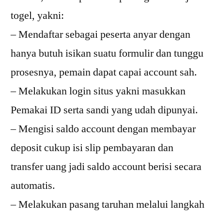
togel, yakni:
– Mendaftar sebagai peserta anyar dengan
hanya butuh isikan suatu formulir dan tunggu
prosesnya, pemain dapat capai account sah.
– Melakukan login situs yakni masukkan
Pemakai ID serta sandi yang udah dipunyai.
– Mengisi saldo account dengan membayar
deposit cukup isi slip pembayaran dan
transfer uang jadi saldo account berisi secara
automatis.
– Melakukan pasang taruhan melalui langkah