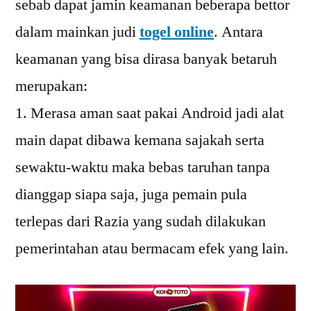
sebab dapat jamin keamanan beberapa bettor
dalam mainkan judi
togel online
. Antara
keamanan yang bisa dirasa banyak betaruh
merupakan:
1. Merasa aman saat pakai Android jadi alat
main dapat dibawa kemana sajakah serta
sewaktu-waktu maka bebas taruhan tanpa
dianggap siapa saja, juga pemain pula
terlepas dari Razia yang sudah dilakukan
pemerintahan atau bermacam efek yang lain.