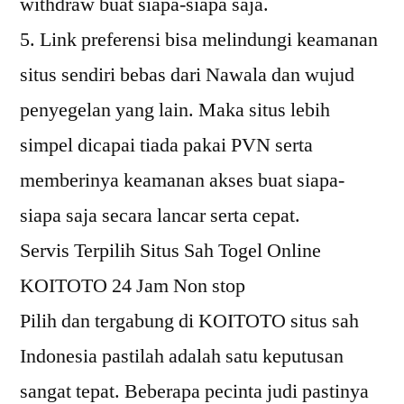
withdraw buat siapa-siapa saja.
5. Link preferensi bisa melindungi keamanan
situs sendiri bebas dari Nawala dan wujud
penyegelan yang lain. Maka situs lebih
simpel dicapai tiada pakai PVN serta
memberinya keamanan akses buat siapa-
siapa saja secara lancar serta cepat.
Servis Terpilih Situs Sah Togel Online
KOITOTO 24 Jam Non stop
Pilih dan tergabung di KOITOTO situs sah
Indonesia pastilah adalah satu keputusan
sangat tepat. Beberapa pecinta judi pastinya