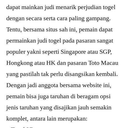
dapat mainkan judi menarik perjudian togel
dengan secara serta cara paling gampang.
Tentu, bersama situs sah ini, pemain dapat
permainkan judi togel pada pasaran sangat
populer yakni seperti Singapore atau SGP,
Hongkong atau HK dan pasaran Toto Macau
yang pastilah tak perlu disangsikan kembali.
Dengan jadi anggota bersama website ini,
pemain bisa juga taruhan di beragam opsi
jenis taruhan yang disajikan jauh semakin
komplet, antara lain merupakan: