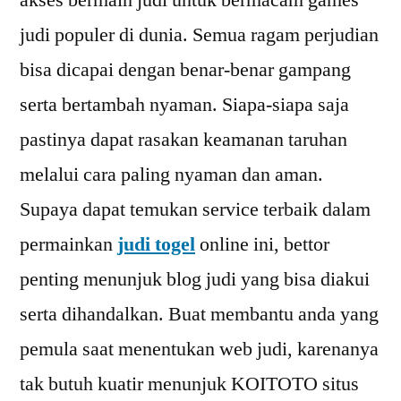
judi populer di dunia. Semua ragam perjudian
bisa dicapai dengan benar-benar gampang
serta bertambah nyaman. Siapa-siapa saja
pastinya dapat rasakan keamanan taruhan
melalui cara paling nyaman dan aman.
Supaya dapat temukan service terbaik dalam
permainkan
judi togel
online ini, bettor
penting menunjuk blog judi yang bisa diakui
serta dihandalkan. Buat membantu anda yang
pemula saat menentukan web judi, karenanya
tak butuh kuatir menunjuk KOITOTO situs