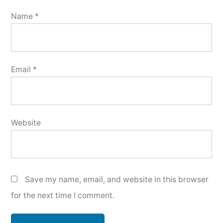
Name
*
Email
*
Website
Save my name, email, and website in this browser
for the next time I comment.