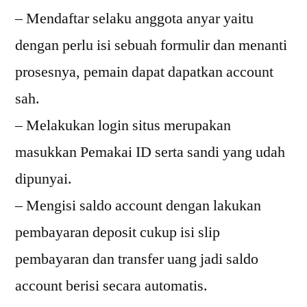
– Mendaftar selaku anggota anyar yaitu
dengan perlu isi sebuah formulir dan menanti
prosesnya, pemain dapat dapatkan account
sah.
– Melakukan login situs merupakan
masukkan Pemakai ID serta sandi yang udah
dipunyai.
– Mengisi saldo account dengan lakukan
pembayaran deposit cukup isi slip
pembayaran dan transfer uang jadi saldo
account berisi secara automatis.