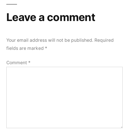
Leave a comment
Your email address will not be published.
Required
fields are marked
*
Comment
*