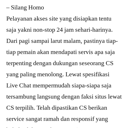
– Silang Homo
Pelayanan akses site yang disiapkan tentu
saja yakni non-stop 24 jam sehari-harinya.
Dari pagi sampai larut malam, pastinya tiap-
tiap pemain akan mendapati servis apa saja
terpenting dengan dukungan seseorang CS
yang paling menolong. Lewat spesifikasi
Live Chat mempermudah siapa-siapa saja
tersambung langsung dengan faksi situs lewat
CS terpilih. Telah dipastikan CS berikan
service sangat ramah dan responsif yang