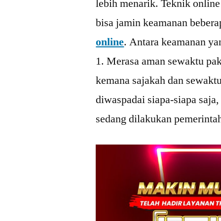
lebih menarik. Teknik online
bisa jamin keamanan bebera
online
. Antara keamanan ya
1. Merasa aman sewaktu pak
kemana sajakah dan sewaktu
diwaspadai siapa-siapa saja
sedang dilakukan pemerintah