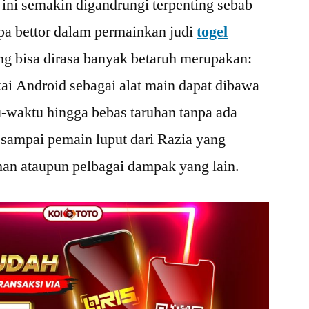
 ini semakin digandrungi terpenting sebab
pa bettor dalam permainkan judi
togel
ng bisa dirasa banyak betaruh merupakan:
ai Android sebagai alat main dapat dibawa
-waktu hingga bebas taruhan tanpa ada
, sampai pemain luput dari Razia yang
an ataupun pelbagai dampak yang lain.