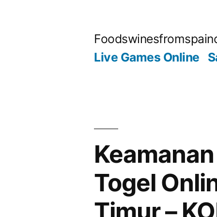
Skip
to
Foodswinesfromspain
content
Live Games Online
S
Keamanan 
Togel Onli
Timur – K