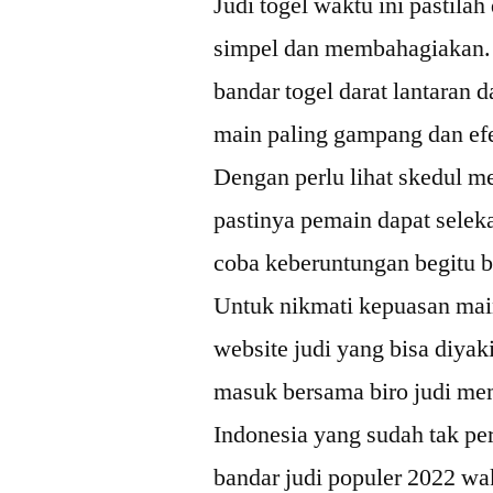
Judi togel waktu ini pastila
simpel dan membahagiakan. 
bandar togel darat lantaran 
main paling gampang dan ef
Dengan perlu lihat skedul m
pastinya pemain dapat selek
coba keberuntungan begitu b
Untuk nikmati kepuasan main 
website judi yang bisa diyak
masuk bersama biro judi me
Indonesia yang sudah tak pe
bandar judi populer 2022 wak