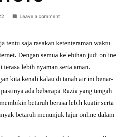
on
22
Leave a comment
Keamanan
Lebih
ja tentu saja rasakan ketenteraman waktu
Terjaga
Bersama
ternet. Dengan semua kelebihan judi online
Situs
di terasa lebih nyaman serta aman.
Togel
Online
 kita kenali kalau di tanah air ini benar-
Berpredikat
, pastinya ada beberapa Razia yang tengah
Sahdi
membikin betaruh berasa lebih kuatir serta
Trumon
Timur
anyak betaruh menunjuk lajur online dalam
–
KOITOTO