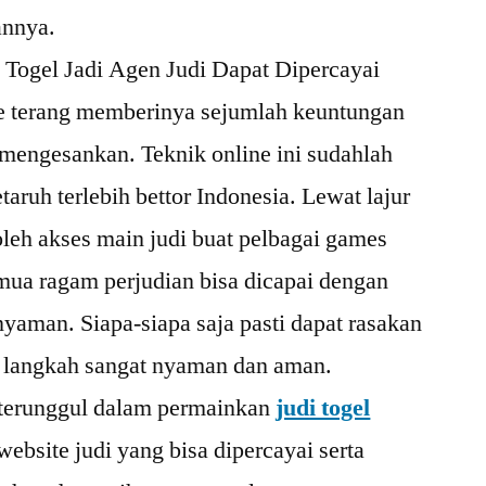
annya.
Togel Jadi Agen Judi Dapat Dipercayai
ne terang memberinya sejumlah keuntungan
 mengesankan. Teknik online ini sudahlah
aruh terlebih bettor Indonesia. Lewat lajur
roleh akses main judi buat pelbagai games
emua ragam perjudian bisa dicapai dengan
yaman. Siapa-siapa saja pasti dapat rasakan
 langkah sangat nyaman dan aman.
 terunggul dalam permainkan
judi togel
 website judi yang bisa dipercayai serta