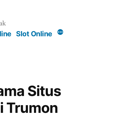
ak
line
Slot Online
ama Situs
di Trumon