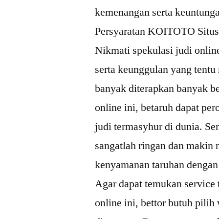
kemenangan serta keuntung
Persyaratan KOITOTO Situs 
Nikmati spekulasi judi onli
serta keunggulan yang tentu
banyak diterapkan banyak bet
online ini, betaruh dapat pe
judi termasyhur di dunia. S
sangatlah ringan dan makin n
kenyamanan taruhan dengan
Agar dapat temukan service
online ini, bettor butuh pilih