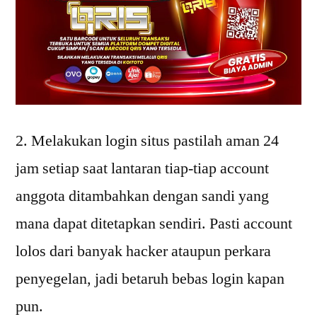
2. Melakukan login situs pastilah aman 24
jam setiap saat lantaran tiap-tiap account
anggota ditambahkan dengan sandi yang
mana dapat ditetapkan sendiri. Pasti account
lolos dari banyak hacker ataupun perkara
penyegelan, jadi betaruh bebas login kapan
pun.