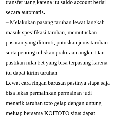
transfer uang karena itu saldo account berisi
secara automatis.
– Melakukan pasang taruhan lewat langkah
masuk spesifikasi taruhan, memutuskan
pasaran yang dituruti, putuskan jenis taruhan
serta penting tuliskan prakiraan angka. Dan
pastikan nilai bet yang bisa terpasang karena
itu dapat kirim taruhan.
Lewat cara ringan barusan pastinya siapa saja
bisa lekas permainkan permainan judi
menarik taruhan toto gelap dengan untung
meluap bersama KOITOTO situs dapat