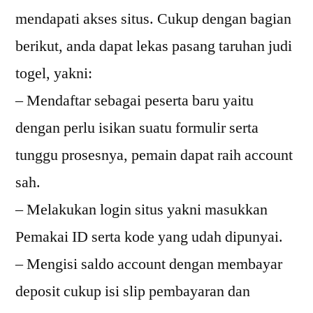
mendapati akses situs. Cukup dengan bagian
berikut, anda dapat lekas pasang taruhan judi
togel, yakni:
– Mendaftar sebagai peserta baru yaitu
dengan perlu isikan suatu formulir serta
tunggu prosesnya, pemain dapat raih account
sah.
– Melakukan login situs yakni masukkan
Pemakai ID serta kode yang udah dipunyai.
– Mengisi saldo account dengan membayar
deposit cukup isi slip pembayaran dan