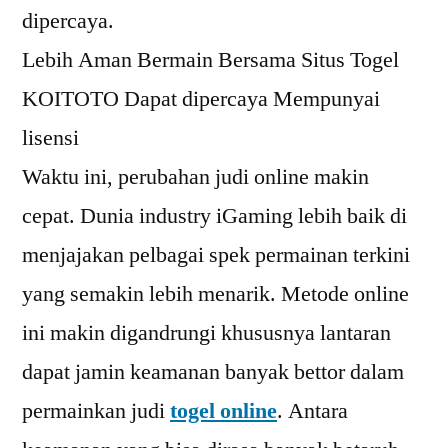
dipercaya.
Lebih Aman Bermain Bersama Situs Togel
KOITOTO Dapat dipercaya Mempunyai
lisensi
Waktu ini, perubahan judi online makin
cepat. Dunia industry iGaming lebih baik di
menjajakan pelbagai spek permainan terkini
yang semakin lebih menarik. Metode online
ini makin digandrungi khususnya lantaran
dapat jamin keamanan banyak bettor dalam
permainkan judi
togel online
. Antara