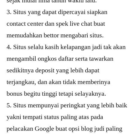
sejak mulai lima tahun waktu lalu.
3. Situs yang dapat dipercayai siapkan
contact center dan spek live chat buat
memudahkan bettor mengabari situs.
4. Situs selalu kasih kelapangan jadi tak akan
mengambil ongkos daftar serta tawarkan
sedikitnya deposit yang lebih dapat
terjangkau, dan akan tidak memberinya
bonus begitu tinggi tetapi selayaknya.
5. Situs mempunyai peringkat yang lebih baik
yakni tempati status paling atas pada
pelacakan Google buat opsi blog judi paling