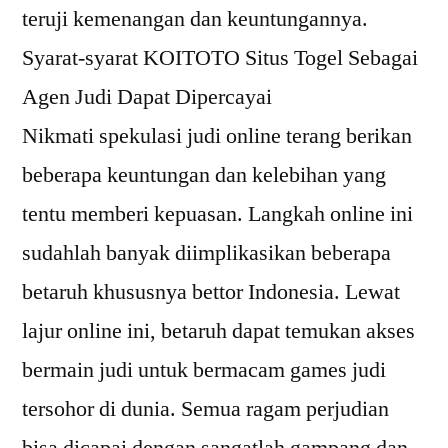
teruji kemenangan dan keuntungannya.
Syarat-syarat KOITOTO Situs Togel Sebagai
Agen Judi Dapat Dipercayai
Nikmati spekulasi judi online terang berikan
beberapa keuntungan dan kelebihan yang
tentu memberi kepuasan. Langkah online ini
sudahlah banyak diimplikasikan beberapa
betaruh khususnya bettor Indonesia. Lewat
lajur online ini, betaruh dapat temukan akses
bermain judi untuk bermacam games judi
tersohor di dunia. Semua ragam perjudian
bisa dicapai dengan sangatlah gampang dan