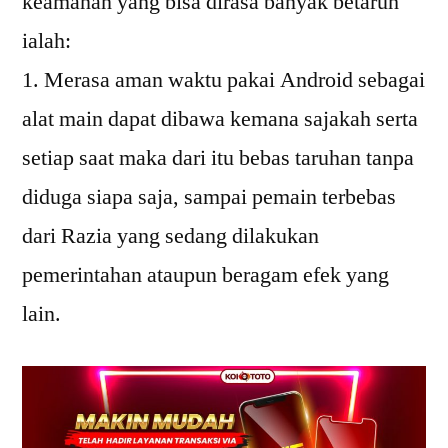
keamanan yang bisa dirasa banyak betaruh
ialah:
1. Merasa aman waktu pakai Android sebagai
alat main dapat dibawa kemana sajakah serta
setiap saat maka dari itu bebas taruhan tanpa
diduga siapa saja, sampai pemain terbebas
dari Razia yang sedang dilakukan
pemerintahan ataupun beragam efek yang
lain.