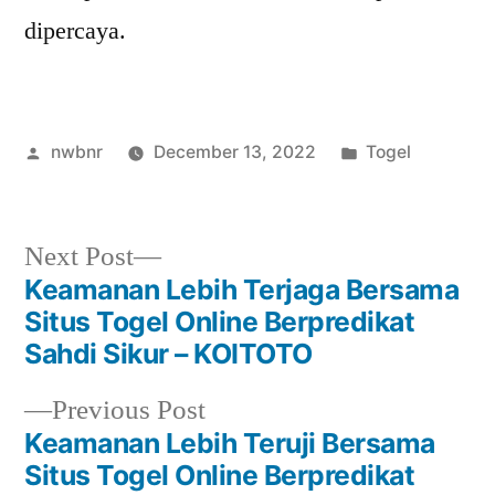
dipercaya.
Posted
Posted
nwbnr
December 13, 2022
Togel
by
in
Next
Next Post
post:
Keamanan Lebih Terjaga Bersama
Post
Situs Togel Online Berpredikat
Sahdi Sikur – KOITOTO
navigation
Previous
Previous Post
post:
Keamanan Lebih Teruji Bersama
Situs Togel Online Berpredikat