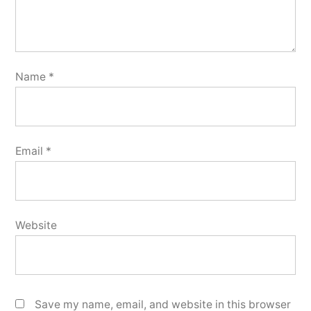
Name
*
Email
*
Website
Save my name, email, and website in this browser