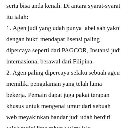
serta bisa anda kenali. Di antara syarat-syarat
itu ialah:
1. Agen judi yang udah punya label sah yakni
dengan bukti mendapat lisensi paling
dipercaya seperti dari PAGCOR, Instansi judi
internasional berawal dari Filipina.
2. Agen paling dipercaya selaku sebuah agen
memiliki pengalaman yang telah lama
bekerja. Pemain dapat juga pakai terapan
khusus untuk mengenal umur dari sebuah
web meyakinkan bandar judi udah berdiri