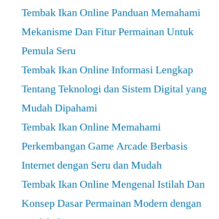
Tembak Ikan Online Panduan Memahami
Mekanisme Dan Fitur Permainan Untuk
Pemula Seru
Tembak Ikan Online Informasi Lengkap
Tentang Teknologi dan Sistem Digital yang
Mudah Dipahami
Tembak Ikan Online Memahami
Perkembangan Game Arcade Berbasis
Internet dengan Seru dan Mudah
Tembak Ikan Online Mengenal Istilah Dan
Konsep Dasar Permainan Modern dengan