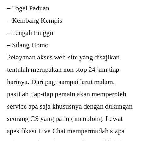
– Togel Paduan
– Kembang Kempis
– Tengah Pinggir
– Silang Homo
Pelayanan akses web-site yang disajikan
tentulah merupakan non stop 24 jam tiap
harinya. Dari pagi sampai larut malam,
pastilah tiap-tiap pemain akan memperoleh
service apa saja khususnya dengan dukungan
seorang CS yang paling menolong. Lewat
spesifikasi Live Chat mempermudah siapa