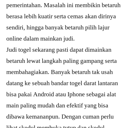
pemerintahan. Masalah ini membikin betaruh
berasa lebih kuatir serta cemas akan dirinya
sendiri, hingga banyak betaruh pilih lajur
online dalam mainkan judi.
Judi togel sekarang pasti dapat dimainkan
betaruh lewat langkah paling gampang serta
membahagiakan. Banyak betaruh tak usah
datang ke sebuah bandar togel darat lantaran
bisa pakai Android atau Iphone sebagai alat
main paling mudah dan efektif yang bisa
dibawa kemananpun. Dengan cuman perlu
lihat skedul membuka tutup dan skedul