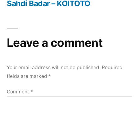
Sahdi Badar – KOITOTO
Leave a comment
Your email address will not be published.
Required
fields are marked
*
Comment
*