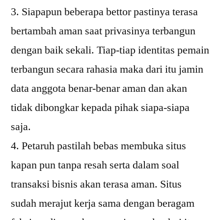
3. Siapapun beberapa bettor pastinya terasa
bertambah aman saat privasinya terbangun
dengan baik sekali. Tiap-tiap identitas pemain
terbangun secara rahasia maka dari itu jamin
data anggota benar-benar aman dan akan
tidak dibongkar kepada pihak siapa-siapa
saja.
4. Petaruh pastilah bebas membuka situs
kapan pun tanpa resah serta dalam soal
transaksi bisnis akan terasa aman. Situs
sudah merajut kerja sama dengan beragam