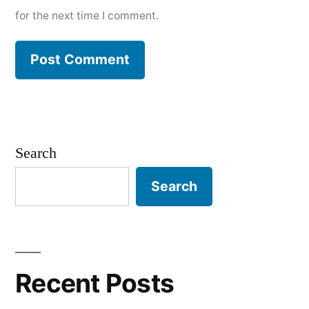
for the next time I comment.
Search
Search
Recent Posts