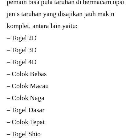
pemain bisa pula taruhan di bermacam opsi
jenis taruhan yang disajikan jauh makin
komplet, antara lain yaitu:
– Togel 2D
– Togel 3D
– Togel 4D
– Colok Bebas
– Colok Macau
– Colok Naga
– Togel Dasar
– Colok Tepat
– Togel Shio