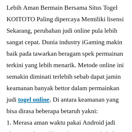
Lebih Aman Bermain Bersama Situs Togel
KOITOTO Paling dipercaya Memiliki lisensi
Sekarang, perubahan judi online pula lebih
sangat cepat. Dunia industry iGaming makin
baik pada tawarkan beragam spek permainan
terkini yang lebih menarik. Metode online ini
semakin diminati terlebih sebab dapat jamin
keamanan banyak bettor dalam permainkan
judi
togel online
. Di antara keamanan yang
bisa dirasa beberapa betaruh yakni:
1. Merasa aman waktu pakai Android jadi