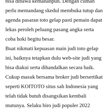
bisa dibawa kemananpun. Dengan cuman
perlu memandang skedul membuka tutup dan
agenda pasaran toto gelap pasti pemain dapat
lekas peroleh peluang pasang angka serta
coba hoki begitu besar.
Buat nikmati kepuasan main judi toto gelap
ini, baiknya tetapkan dulu web-site judi yang
bisa diakui serta dihandalkan secara baik.
Cukup masuk bersama broker judi bersertikat
seperti KOITOTO situs sah Indonesia yang
telah tidak butuh disangsikan kembali
mutunya. Selaku biro judi populer 2022