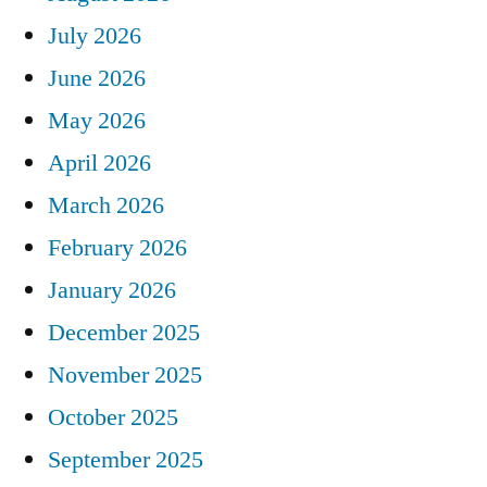
July 2026
June 2026
May 2026
April 2026
March 2026
February 2026
January 2026
December 2025
November 2025
October 2025
September 2025