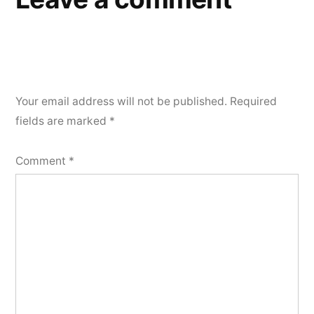
Your email address will not be published.
Required
fields are marked
*
Comment
*