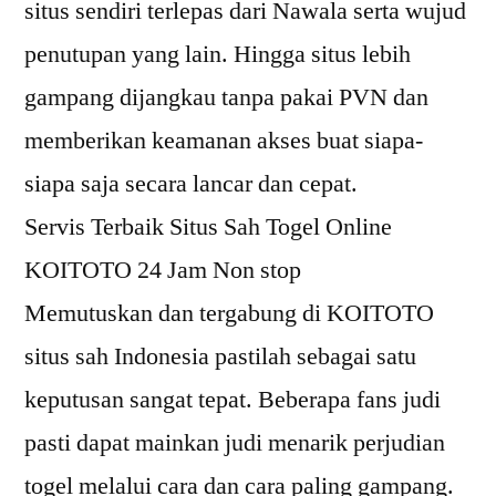
situs sendiri terlepas dari Nawala serta wujud
penutupan yang lain. Hingga situs lebih
gampang dijangkau tanpa pakai PVN dan
memberikan keamanan akses buat siapa-
siapa saja secara lancar dan cepat.
Servis Terbaik Situs Sah Togel Online
KOITOTO 24 Jam Non stop
Memutuskan dan tergabung di KOITOTO
situs sah Indonesia pastilah sebagai satu
keputusan sangat tepat. Beberapa fans judi
pasti dapat mainkan judi menarik perjudian
togel melalui cara dan cara paling gampang.