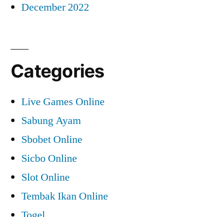
December 2022
Categories
Live Games Online
Sabung Ayam
Sbobet Online
Sicbo Online
Slot Online
Tembak Ikan Online
Togel