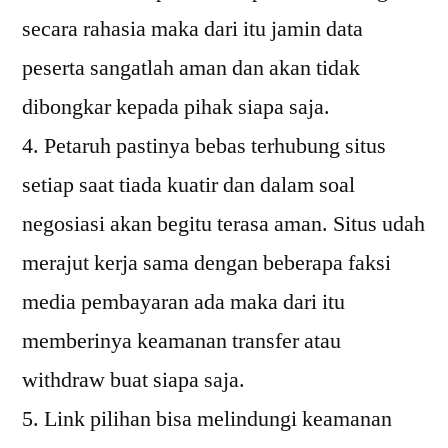
secara rahasia maka dari itu jamin data
peserta sangatlah aman dan akan tidak
dibongkar kepada pihak siapa saja.
4. Petaruh pastinya bebas terhubung situs
setiap saat tiada kuatir dan dalam soal
negosiasi akan begitu terasa aman. Situs udah
merajut kerja sama dengan beberapa faksi
media pembayaran ada maka dari itu
memberinya keamanan transfer atau
withdraw buat siapa saja.
5. Link pilihan bisa melindungi keamanan