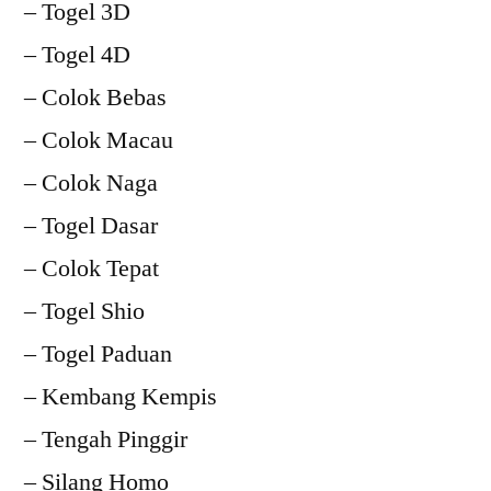
– Togel 3D
– Togel 4D
– Colok Bebas
– Colok Macau
– Colok Naga
– Togel Dasar
– Colok Tepat
– Togel Shio
– Togel Paduan
– Kembang Kempis
– Tengah Pinggir
– Silang Homo