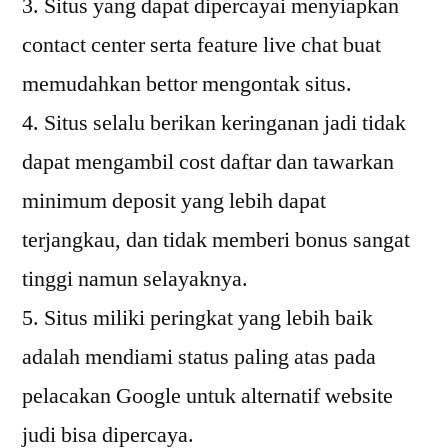
3. Situs yang dapat dipercayai menyiapkan
contact center serta feature live chat buat
memudahkan bettor mengontak situs.
4. Situs selalu berikan keringanan jadi tidak
dapat mengambil cost daftar dan tawarkan
minimum deposit yang lebih dapat
terjangkau, dan tidak memberi bonus sangat
tinggi namun selayaknya.
5. Situs miliki peringkat yang lebih baik
adalah mendiami status paling atas pada
pelacakan Google untuk alternatif website
judi bisa dipercaya.