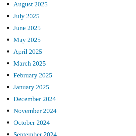
August 2025
July 2025
June 2025
May 2025
April 2025
March 2025
February 2025
January 2025
December 2024
November 2024
October 2024
September 2024