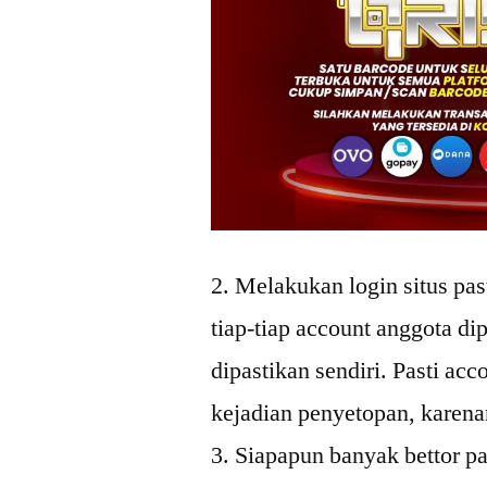
2. Melakukan login situs pa
tiap-tiap account anggota d
dipastikan sendiri. Pasti ac
kejadian penyetopan, karena
3. Siapapun banyak bettor p