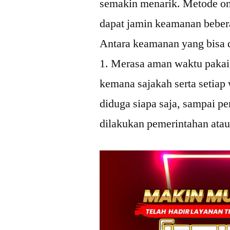
semakin menarik. Metode onl
dapat jamin keamanan beber
Antara keamanan yang bisa d
1. Merasa aman waktu pakai
kemana sajakah serta setiap 
diduga siapa saja, sampai p
dilakukan pemerintahan atau 