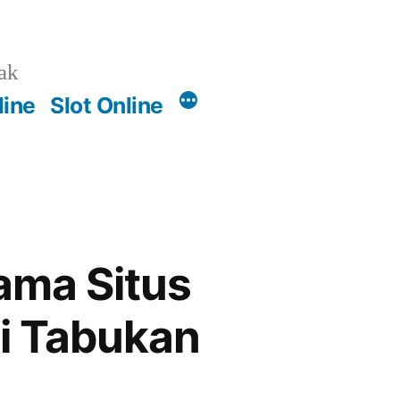
ak
line
Slot Online
ama Situs
di Tabukan