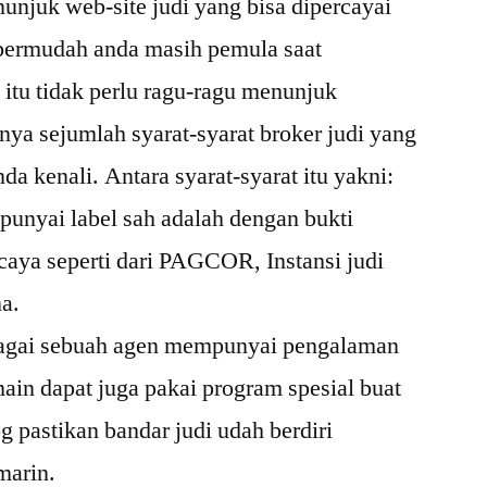
enunjuk web-site judi yang bisa dipercayai
permudah anda masih pemula saat
 itu tidak perlu ragu-ragu menunjuk
a sejumlah syarat-syarat broker judi yang
nda kenali. Antara syarat-syarat itu yakni:
unyai label sah adalah dengan bukti
rcaya seperti dari PAGCOR, Instansi judi
na.
bagai sebuah agen mempunyai pengalaman
ain dapat juga pakai program spesial buat
g pastikan bandar judi udah berdiri
marin.