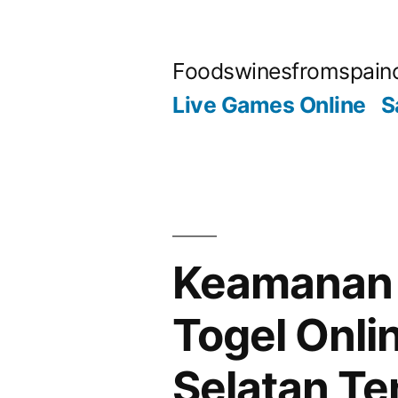
Skip
to
Foodswinesfromspain
content
Live Games Online
S
Keamanan 
Togel Onli
Selatan T