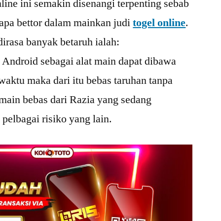
ine ini semakin disenangi terpenting sebab
apa bettor dalam mainkan judi
togel online
.
irasa banyak betaruh ialah:
 Android sebagai alat main dapat dibawa
waktu maka dari itu bebas taruhan tanpa
emain bebas dari Razia yang sedang
pelbagai risiko yang lain.