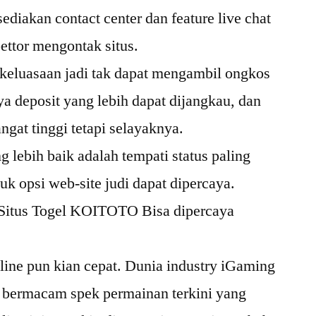
sediakan contact center dan feature live chat
ttor mengontak situs.
h keluasaan jadi tak dapat mengambil ongkos
ya deposit yang lebih dapat dijangkau, dan
gat tinggi tetapi selayaknya.
g lebih baik adalah tempati status paling
uk opsi web-site judi dapat dipercaya.
itus Togel KOITOTO Bisa dipercaya
nline pun kian cepat. Dunia industry iGaming
 bermacam spek permainan terkini yang