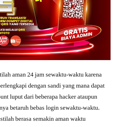
stilah aman 24 jam sewaktu-waktu karena
iperlengkapi dengan sandi yang mana dapat
count luput dari beberapa hacker ataupun
nya betaruh bebas login sewaktu-waktu.
astilah berasa semakin aman waktu