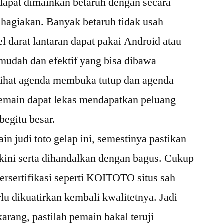
 dapat dimainkan betaruh dengan secara
hagiakan. Banyak betaruh tidak usah
l darat lantaran dapat pakai Android atau
 mudah dan efektif yang bisa dibawa
ihat agenda membuka tutup dan agenda
 pemain dapat lekas mendapatkan peluang
begitu besar.
n judi toto gelap ini, semestinya pastikan
akini serta dihandalkan dengan bagus. Cukup
ersertifikasi seperti KOITOTO situs sah
lu dikuatirkan kembali kwalitetnya. Jadi
karang, pastilah pemain bakal teruji