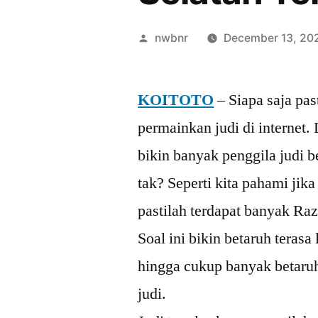
Posted
nwbnr
December 13, 20
by
KOITOTO
– Siapa saja pa
permainkan judi di internet.
bikin banyak penggila judi 
tak? Seperti kita pahami jika
pastilah terdapat banyak Ra
Soal ini bikin betaruh terasa
hingga cukup banyak betaru
judi.