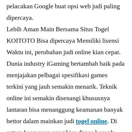
pelacakan Google buat opsi web judi paling
dipercaya.
Lebih Aman Main Bersama Situs Togel
KOITOTO Bisa dipercaya Memiliki lisensi
Waktu ini, perubahan judi online kian cepat.
Dunia industry iGaming bertambah baik pada
menjajakan pelbagai spesifikasi games
terkini yang jauh semakin menarik. Teknik
online ini semakin disenangi khususnya
lantaran bisa menanggung keamanan banyak
bettor dalam mainkan judi
togel online
. Di