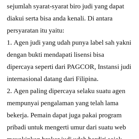
sejumlah syarat-syarat biro judi yang dapat
diakui serta bisa anda kenali. Di antara
persyaratan itu yaitu:
1. Agen judi yang udah punya label sah yakni
dengan bukti mendapati lisensi bisa
dipercaya seperti dari PAGCOR, Instansi judi
internasional datang dari Filipina.
2. Agen paling dipercaya selaku suatu agen
mempunyai pengalaman yang telah lama
bekerja. Pemain dapat juga pakai program
pribadi untuk mengerti umur dari suatu web