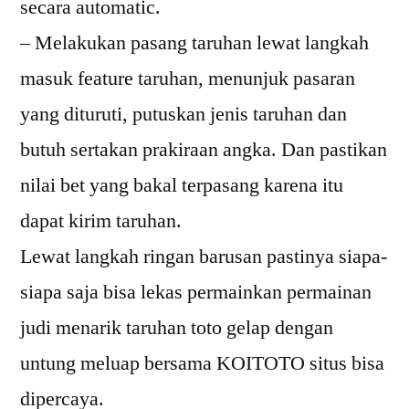
secara automatic.
– Melakukan pasang taruhan lewat langkah
masuk feature taruhan, menunjuk pasaran
yang dituruti, putuskan jenis taruhan dan
butuh sertakan prakiraan angka. Dan pastikan
nilai bet yang bakal terpasang karena itu
dapat kirim taruhan.
Lewat langkah ringan barusan pastinya siapa-
siapa saja bisa lekas permainkan permainan
judi menarik taruhan toto gelap dengan
untung meluap bersama KOITOTO situs bisa
dipercaya.