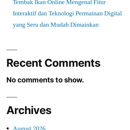
Tembak Ikan Online Mengenal Fitur
Interaktif dan Teknologi Permainan Digital
yang Seru dan Mudah Dimainkan
Recent Comments
No comments to show.
Archives
August 2026