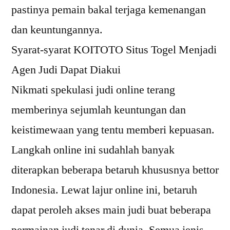
pastinya pemain bakal terjaga kemenangan
dan keuntungannya.
Syarat-syarat KOITOTO Situs Togel Menjadi
Agen Judi Dapat Diakui
Nikmati spekulasi judi online terang
memberinya sejumlah keuntungan dan
keistimewaan yang tentu memberi kepuasan.
Langkah online ini sudahlah banyak
diterapkan beberapa betaruh khususnya bettor
Indonesia. Lewat lajur online ini, betaruh
dapat peroleh akses main judi buat beberapa
permainan judi tenar di dunia. Semua jenis