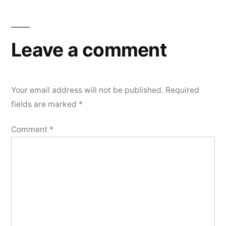
Leave a comment
Your email address will not be published.
Required
fields are marked
*
Comment
*