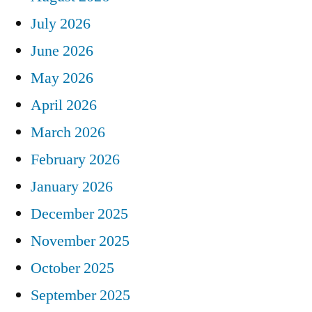
July 2026
June 2026
May 2026
April 2026
March 2026
February 2026
January 2026
December 2025
November 2025
October 2025
September 2025