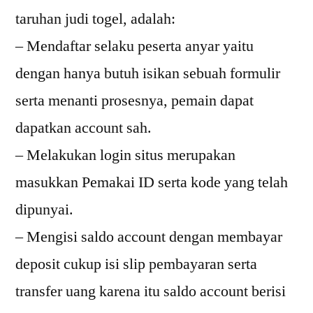
taruhan judi togel, adalah:
– Mendaftar selaku peserta anyar yaitu
dengan hanya butuh isikan sebuah formulir
serta menanti prosesnya, pemain dapat
dapatkan account sah.
– Melakukan login situs merupakan
masukkan Pemakai ID serta kode yang telah
dipunyai.
– Mengisi saldo account dengan membayar
deposit cukup isi slip pembayaran serta
transfer uang karena itu saldo account berisi