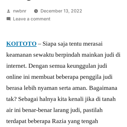
Posted
nwbnr
December 13, 2022
by
on
Leave a comment
Keamanan
Lebih
KOITOTO
– Siapa saja tentu merasai
Terjaga
Bersama
keamanan sewaktu berpindah mainkan judi di
Situs
internet. Dengan semua keunggulan judi
Togel
Online
online ini membuat beberapa penggila judi
Berpredikat
berasa lebih nyaman serta aman. Bagaimana
Sahdi
tak? Sebagai halnya kita kenali jika di tanah
Sungai
Liat
air ini benar-benar larang judi, pastilah
–
terdapat beberapa Razia yang tengah
KOITOTO