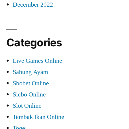
December 2022
Categories
Live Games Online
Sabung Ayam
Sbobet Online
Sicbo Online
Slot Online
Tembak Ikan Online
Togel