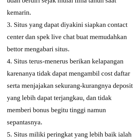
udah berdiri sejak mulai lima tahun saat
kemarin.
3. Situs yang dapat diyakini siapkan contact
center dan spek live chat buat memudahkan
bettor mengabari situs.
4. Situs terus-menerus berikan kelapangan
karenanya tidak dapat mengambil cost daftar
serta menjajakan sekurang-kurangnya deposit
yang lebih dapat terjangkau, dan tidak
memberi bonus begitu tinggi namun
sepantasnya.
5. Situs miliki peringkat yang lebih baik ialah