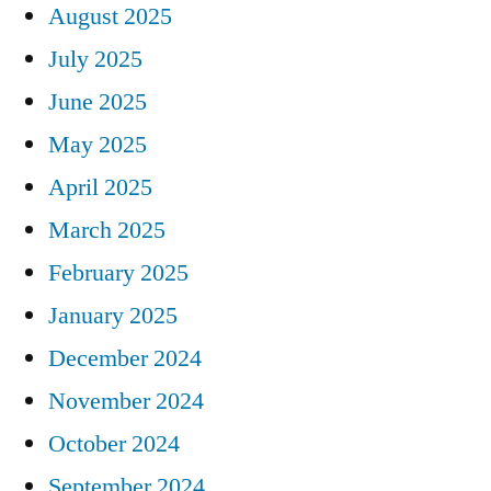
August 2025
July 2025
June 2025
May 2025
April 2025
March 2025
February 2025
January 2025
December 2024
November 2024
October 2024
September 2024