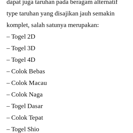
dapat juga taruhan pada beragam alternatif
type taruhan yang disajikan jauh semakin
komplet, salah satunya merupakan:
– Togel 2D
– Togel 3D
– Togel 4D
– Colok Bebas
– Colok Macau
– Colok Naga
– Togel Dasar
– Colok Tepat
– Togel Shio