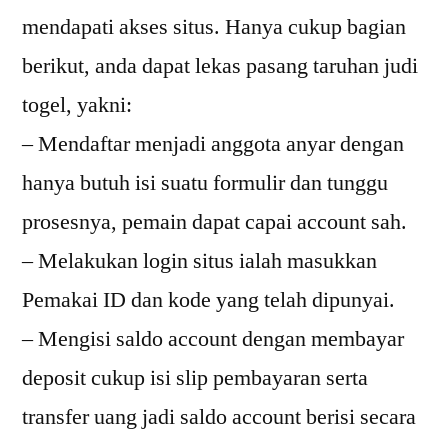
mendapati akses situs. Hanya cukup bagian
berikut, anda dapat lekas pasang taruhan judi
togel, yakni:
– Mendaftar menjadi anggota anyar dengan
hanya butuh isi suatu formulir dan tunggu
prosesnya, pemain dapat capai account sah.
– Melakukan login situs ialah masukkan
Pemakai ID dan kode yang telah dipunyai.
– Mengisi saldo account dengan membayar
deposit cukup isi slip pembayaran serta
transfer uang jadi saldo account berisi secara