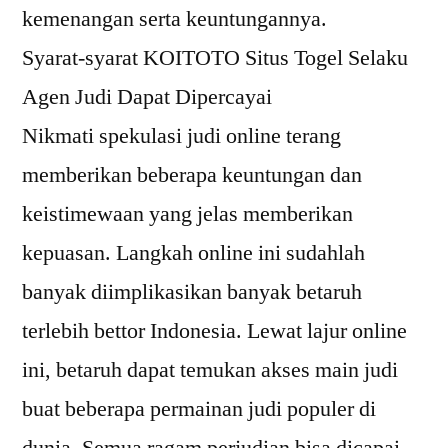
kemenangan serta keuntungannya.
Syarat-syarat KOITOTO Situs Togel Selaku
Agen Judi Dapat Dipercayai
Nikmati spekulasi judi online terang
memberikan beberapa keuntungan dan
keistimewaan yang jelas memberikan
kepuasan. Langkah online ini sudahlah
banyak diimplikasikan banyak betaruh
terlebih bettor Indonesia. Lewat lajur online
ini, betaruh dapat temukan akses main judi
buat beberapa permainan judi populer di
dunia. Semua ragam perjudian bisa dicapai