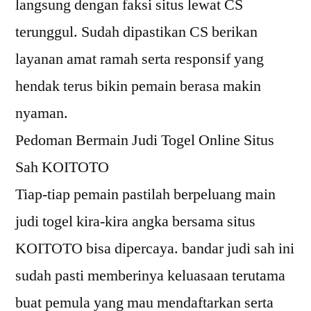
langsung dengan faksi situs lewat CS
terunggul. Sudah dipastikan CS berikan
layanan amat ramah serta responsif yang
hendak terus bikin pemain berasa makin
nyaman.
Pedoman Bermain Judi Togel Online Situs
Sah KOITOTO
Tiap-tiap pemain pastilah berpeluang main
judi togel kira-kira angka bersama situs
KOITOTO bisa dipercaya. bandar judi sah ini
sudah pasti memberinya keluasaan terutama
buat pemula yang mau mendaftarkan serta