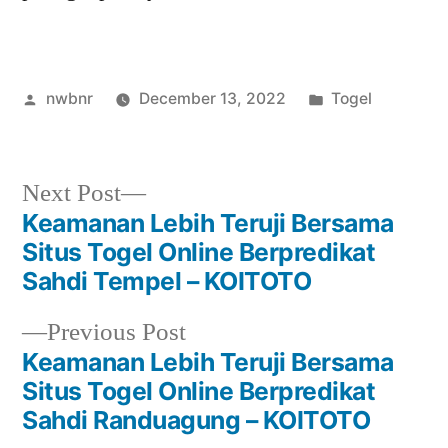
Posted
Posted
nwbnr
December 13, 2022
Togel
by
in
Next
Next Post
post:
Keamanan Lebih Teruji Bersama
Post
Situs Togel Online Berpredikat
Sahdi Tempel – KOITOTO
navigation
Previous
Previous Post
post:
Keamanan Lebih Teruji Bersama
Situs Togel Online Berpredikat
Sahdi Randuagung – KOITOTO