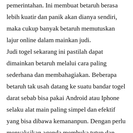
pemerintahan. Ini membuat betaruh berasa
lebih kuatir dan panik akan dianya sendiri,
maka cukup banyak betaruh memutuskan
lajur online dalam mainkan judi.
Judi togel sekarang ini pastilah dapat
dimainkan betaruh melalui cara paling
sederhana dan membahagiakan. Beberapa
betaruh tak usah datang ke suatu bandar togel
darat sebab bisa pakai Android atau Iphone
selaku alat main paling simpel dan efektif
yang bisa dibawa kemananpun. Dengan perlu
menyaksikan agenda membuka tutup dan