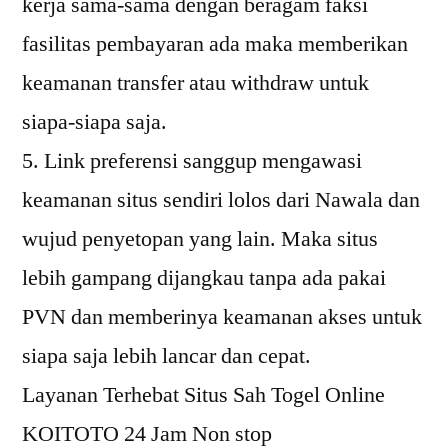
kerja sama-sama dengan beragam faksi
fasilitas pembayaran ada maka memberikan
keamanan transfer atau withdraw untuk
siapa-siapa saja.
5. Link preferensi sanggup mengawasi
keamanan situs sendiri lolos dari Nawala dan
wujud penyetopan yang lain. Maka situs
lebih gampang dijangkau tanpa ada pakai
PVN dan memberinya keamanan akses untuk
siapa saja lebih lancar dan cepat.
Layanan Terhebat Situs Sah Togel Online
KOITOTO 24 Jam Non stop