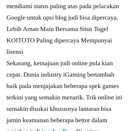
mendiami status paling atas pada pelacakan
Google untuk opsi blog judi bisa dipercaya.
Lebih Aman Main Bersama Situs Togel
KOITOTO Paling dipercaya Mempunyai
lisensi
Sekarang, kemajuan judi online pula kian
cepat. Dunia industry iGaming bertambah
baik pada menjajakan beberapa spek games
terkini yang semakin menarik. Trik online ini
semakin disukai khususnya lantaran bisa
jamin keamanan beberapa bettor dalam