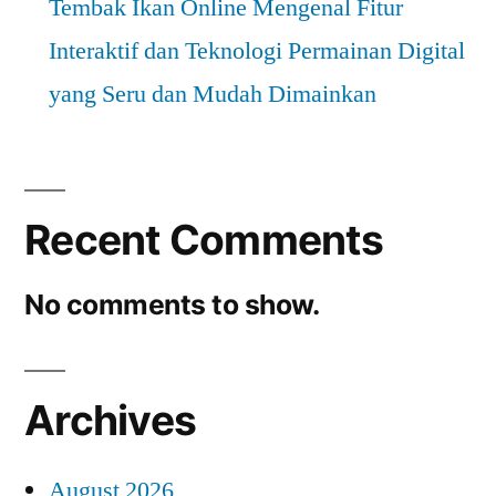
Tembak Ikan Online Mengenal Fitur
Interaktif dan Teknologi Permainan Digital
yang Seru dan Mudah Dimainkan
Recent Comments
No comments to show.
Archives
August 2026