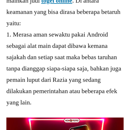
mainkan judi
togel online
. Di antara
keamanan yang bisa dirasa beberapa betaruh
yaitu:
1. Merasa aman sewaktu pakai Android
sebagai alat main dapat dibawa kemana
sajakah dan setiap saat maka bebas taruhan
tanpa dianggap siapa-siapa saja, bahkan juga
pemain luput dari Razia yang sedang
dilakukan pemerintahan atau beberapa efek
yang lain.