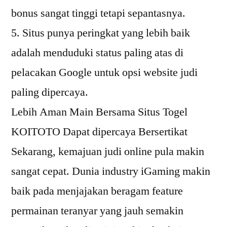
bonus sangat tinggi tetapi sepantasnya.
5. Situs punya peringkat yang lebih baik
adalah menduduki status paling atas di
pelacakan Google untuk opsi website judi
paling dipercaya.
Lebih Aman Main Bersama Situs Togel
KOITOTO Dapat dipercaya Bersertikat
Sekarang, kemajuan judi online pula makin
sangat cepat. Dunia industry iGaming makin
baik pada menjajakan beragam feature
permainan teranyar yang jauh semakin