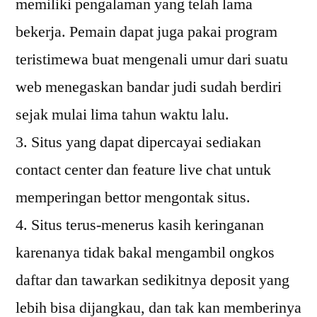
memiliki pengalaman yang telah lama
bekerja. Pemain dapat juga pakai program
teristimewa buat mengenali umur dari suatu
web menegaskan bandar judi sudah berdiri
sejak mulai lima tahun waktu lalu.
3. Situs yang dapat dipercayai sediakan
contact center dan feature live chat untuk
memperingan bettor mengontak situs.
4. Situs terus-menerus kasih keringanan
karenanya tidak bakal mengambil ongkos
daftar dan tawarkan sedikitnya deposit yang
lebih bisa dijangkau, dan tak kan memberinya