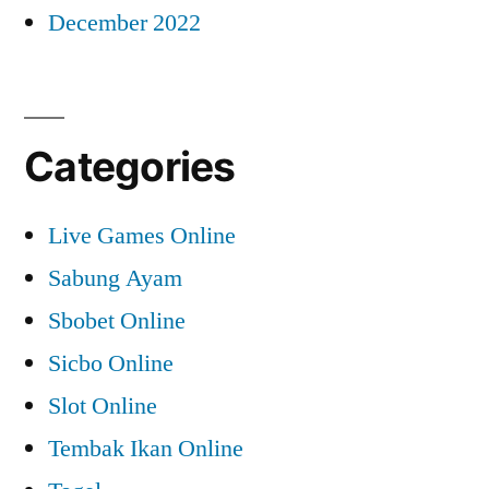
December 2022
Categories
Live Games Online
Sabung Ayam
Sbobet Online
Sicbo Online
Slot Online
Tembak Ikan Online