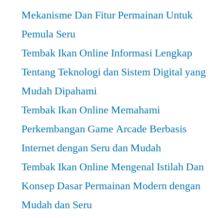
Mekanisme Dan Fitur Permainan Untuk
Pemula Seru
Tembak Ikan Online Informasi Lengkap
Tentang Teknologi dan Sistem Digital yang
Mudah Dipahami
Tembak Ikan Online Memahami
Perkembangan Game Arcade Berbasis
Internet dengan Seru dan Mudah
Tembak Ikan Online Mengenal Istilah Dan
Konsep Dasar Permainan Modern dengan
Mudah dan Seru