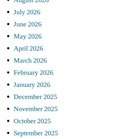
July 2026
June 2026
May 2026
April 2026
March 2026
February 2026
January 2026
December 2025
November 2025
October 2025
September 2025