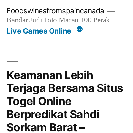
Skip
Foodswinesfromspaincanada
to
Bandar Judi Toto Macau 100 Perak
content
Live Games Online
Keamanan Lebih
Terjaga Bersama Situs
Togel Online
Berpredikat Sahdi
Sorkam Barat –