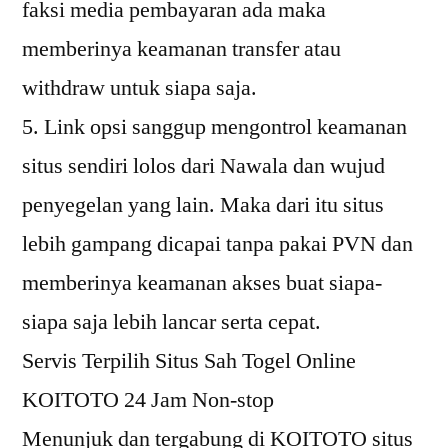
faksi media pembayaran ada maka
memberinya keamanan transfer atau
withdraw untuk siapa saja.
5. Link opsi sanggup mengontrol keamanan
situs sendiri lolos dari Nawala dan wujud
penyegelan yang lain. Maka dari itu situs
lebih gampang dicapai tanpa pakai PVN dan
memberinya keamanan akses buat siapa-
siapa saja lebih lancar serta cepat.
Servis Terpilih Situs Sah Togel Online
KOITOTO 24 Jam Non-stop
Menunjuk dan tergabung di KOITOTO situs