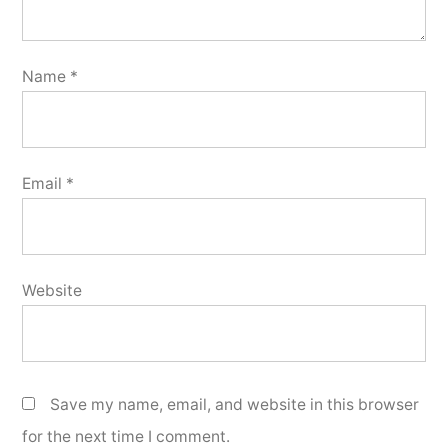
Name
*
Email
*
Website
Save my name, email, and website in this browser
for the next time I comment.