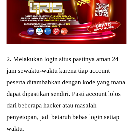
2. Melakukan login situs pastinya aman 24
jam sewaktu-waktu karena tiap account
peserta ditambahkan dengan kode yang mana
dapat dipastikan sendiri. Pasti account lolos
dari beberapa hacker atau masalah
penyetopan, jadi betaruh bebas login setiap
waktu.