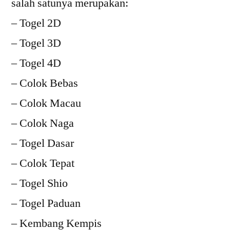
salah satunya merupakan:
– Togel 2D
– Togel 3D
– Togel 4D
– Colok Bebas
– Colok Macau
– Colok Naga
– Togel Dasar
– Colok Tepat
– Togel Shio
– Togel Paduan
– Kembang Kempis