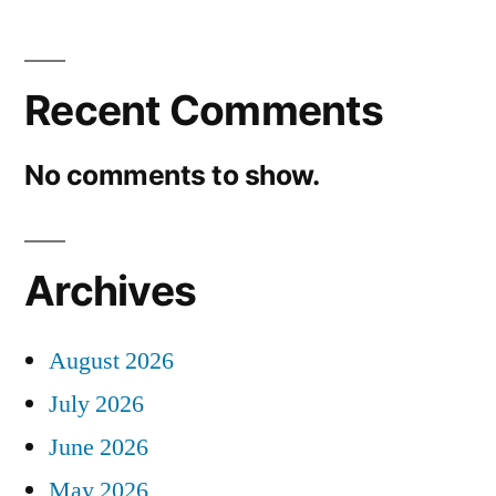
Recent Comments
No comments to show.
Archives
August 2026
July 2026
June 2026
May 2026