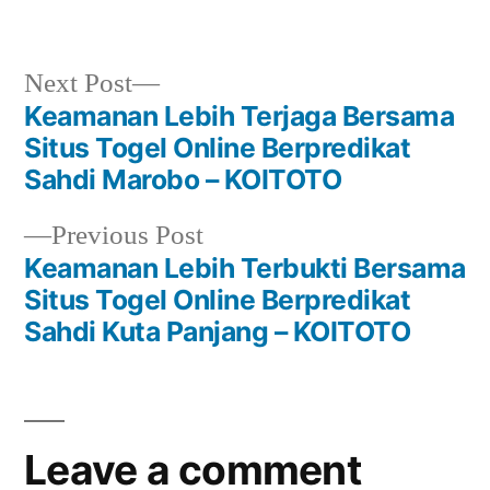
by
in
Next
Next Post
post:
Keamanan Lebih Terjaga Bersama
Post
Situs Togel Online Berpredikat
Sahdi Marobo – KOITOTO
navigation
Previous
Previous Post
post:
Keamanan Lebih Terbukti Bersama
Situs Togel Online Berpredikat
Sahdi Kuta Panjang – KOITOTO
Leave a comment