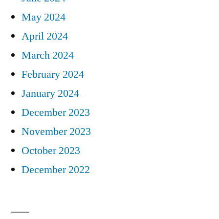
May 2024
April 2024
March 2024
February 2024
January 2024
December 2023
November 2023
October 2023
December 2022