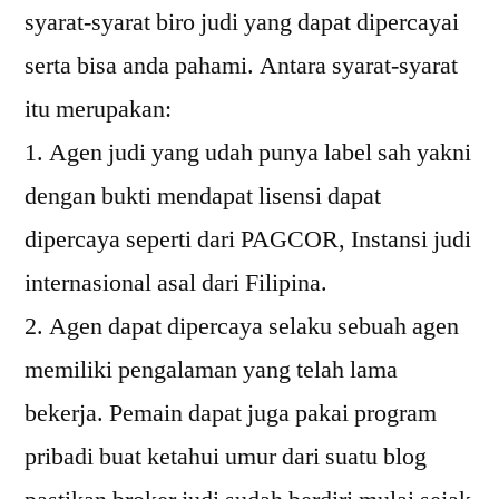
syarat-syarat biro judi yang dapat dipercayai
serta bisa anda pahami. Antara syarat-syarat
itu merupakan:
1. Agen judi yang udah punya label sah yakni
dengan bukti mendapat lisensi dapat
dipercaya seperti dari PAGCOR, Instansi judi
internasional asal dari Filipina.
2. Agen dapat dipercaya selaku sebuah agen
memiliki pengalaman yang telah lama
bekerja. Pemain dapat juga pakai program
pribadi buat ketahui umur dari suatu blog