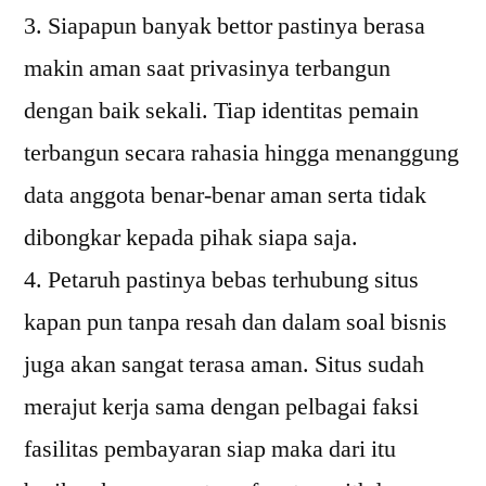
3. Siapapun banyak bettor pastinya berasa
makin aman saat privasinya terbangun
dengan baik sekali. Tiap identitas pemain
terbangun secara rahasia hingga menanggung
data anggota benar-benar aman serta tidak
dibongkar kepada pihak siapa saja.
4. Petaruh pastinya bebas terhubung situs
kapan pun tanpa resah dan dalam soal bisnis
juga akan sangat terasa aman. Situs sudah
merajut kerja sama dengan pelbagai faksi
fasilitas pembayaran siap maka dari itu