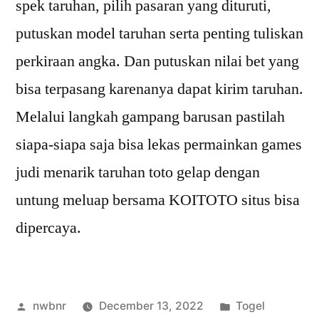
spek taruhan, pilih pasaran yang dituruti,
putuskan model taruhan serta penting tuliskan
perkiraan angka. Dan putuskan nilai bet yang
bisa terpasang karenanya dapat kirim taruhan.
Melalui langkah gampang barusan pastilah
siapa-siapa saja bisa lekas permainkan games
judi menarik taruhan toto gelap dengan
untung meluap bersama KOITOTO situs bisa
dipercaya.
Posted
Posted
nwbnr
December 13, 2022
Togel