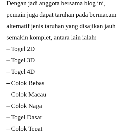
Dengan jadi anggota bersama blog ini,
pemain juga dapat taruhan pada bermacam
alternatif jenis taruhan yang disajikan jauh
semakin komplet, antara lain ialah:
– Togel 2D
– Togel 3D
– Togel 4D
– Colok Bebas
– Colok Macau
– Colok Naga
– Togel Dasar
– Colok Tepat