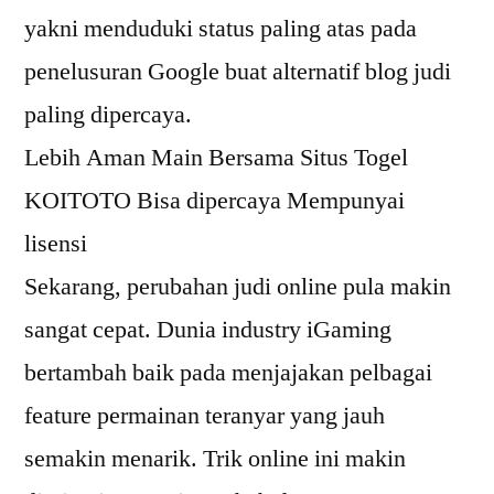
yakni menduduki status paling atas pada
penelusuran Google buat alternatif blog judi
paling dipercaya.
Lebih Aman Main Bersama Situs Togel
KOITOTO Bisa dipercaya Mempunyai
lisensi
Sekarang, perubahan judi online pula makin
sangat cepat. Dunia industry iGaming
bertambah baik pada menjajakan pelbagai
feature permainan teranyar yang jauh
semakin menarik. Trik online ini makin