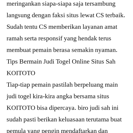
meringankan siapa-siapa saja tersambung
langsung dengan faksi situs lewat CS terbaik.
Sudah tentu CS memberikan layanan amat
ramah serta responsif yang hendak terus
membuat pemain berasa semakin nyaman.
Tips Bermain Judi Togel Online Situs Sah
KOITOTO
Tiap-tiap pemain pastilah berpeluang main
judi togel kira-kira angka bersama situs
KOITOTO bisa dipercaya. biro judi sah ini
sudah pasti berikan keluasaan terutama buat
pemula yang pengin mendaftarkan dan