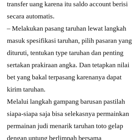
transfer uang karena itu saldo account berisi
secara automatis.
– Melakukan pasang taruhan lewat langkah
masuk spesifikasi taruhan, pilih pasaran yang
dituruti, tentukan type taruhan dan penting
sertakan prakiraan angka. Dan tetapkan nilai
bet yang bakal terpasang karenanya dapat
kirim taruhan.
Melalui langkah gampang barusan pastilah
siapa-siapa saja bisa selekasnya permainkan
permainan judi menarik taruhan toto gelap
dengan untung berlimpah bersama