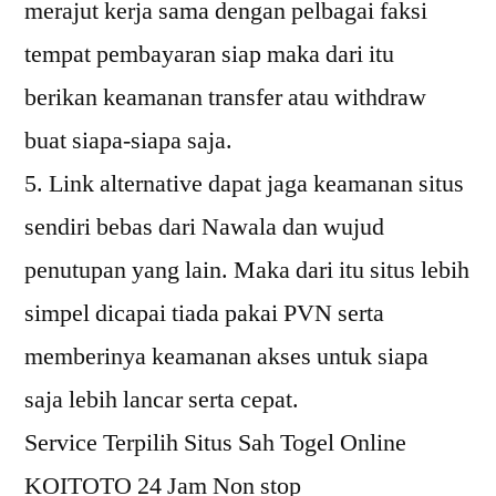
merajut kerja sama dengan pelbagai faksi
tempat pembayaran siap maka dari itu
berikan keamanan transfer atau withdraw
buat siapa-siapa saja.
5. Link alternative dapat jaga keamanan situs
sendiri bebas dari Nawala dan wujud
penutupan yang lain. Maka dari itu situs lebih
simpel dicapai tiada pakai PVN serta
memberinya keamanan akses untuk siapa
saja lebih lancar serta cepat.
Service Terpilih Situs Sah Togel Online
KOITOTO 24 Jam Non stop