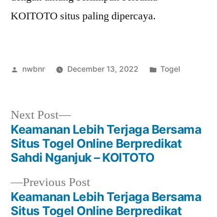
KOITOTO situs paling dipercaya.
Posted
Posted
nwbnr
December 13, 2022
Togel
by
in
Next
Next Post
post:
Keamanan Lebih Terjaga Bersama
Post
Situs Togel Online Berpredikat
Sahdi Nganjuk – KOITOTO
navigation
Previous
Previous Post
post:
Keamanan Lebih Terjaga Bersama
Situs Togel Online Berpredikat