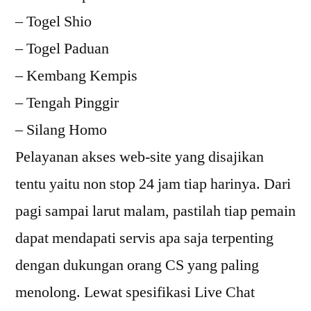
– Togel Shio
– Togel Paduan
– Kembang Kempis
– Tengah Pinggir
– Silang Homo
Pelayanan akses web-site yang disajikan
tentu yaitu non stop 24 jam tiap harinya. Dari
pagi sampai larut malam, pastilah tiap pemain
dapat mendapati servis apa saja terpenting
dengan dukungan orang CS yang paling
menolong. Lewat spesifikasi Live Chat