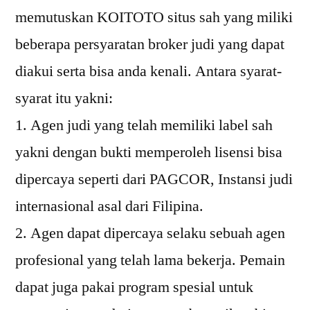
memutuskan KOITOTO situs sah yang miliki
beberapa persyaratan broker judi yang dapat
diakui serta bisa anda kenali. Antara syarat-
syarat itu yakni:
1. Agen judi yang telah memiliki label sah
yakni dengan bukti memperoleh lisensi bisa
dipercaya seperti dari PAGCOR, Instansi judi
internasional asal dari Filipina.
2. Agen dapat dipercaya selaku sebuah agen
profesional yang telah lama bekerja. Pemain
dapat juga pakai program spesial untuk