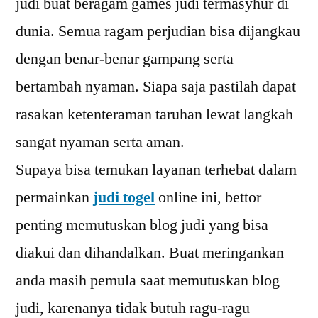
judi buat beragam games judi termasyhur di
dunia. Semua ragam perjudian bisa dijangkau
dengan benar-benar gampang serta
bertambah nyaman. Siapa saja pastilah dapat
rasakan ketenteraman taruhan lewat langkah
sangat nyaman serta aman.
Supaya bisa temukan layanan terhebat dalam
permainkan
judi togel
online ini, bettor
penting memutuskan blog judi yang bisa
diakui dan dihandalkan. Buat meringankan
anda masih pemula saat memutuskan blog
judi, karenanya tidak butuh ragu-ragu