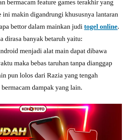
an bermacam feature games terakhir yang
e ini makin digandrungi khususnya lantaran
apa bettor dalam mainkan judi
togel online
.
a dirasa banyak betaruh yaitu:
ndroid menjadi alat main dapat dibawa
waktu maka bebas taruhan tanpa dianggap
in pun lolos dari Razia yang tengah
u bermacam dampak yang lain.