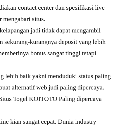
diakan contact center dan spesifikasi live
 mengabari situs.
h kelapangan jadi tidak dapat mengambil
n sekurang-kurangnya deposit yang lebih
memberinya bonus sangat tinggi tetapi
ng lebih baik yakni menduduki status paling
uat alternatif web judi paling dipercaya.
itus Togel KOITOTO Paling dipercaya
ine kian sangat cepat. Dunia industry