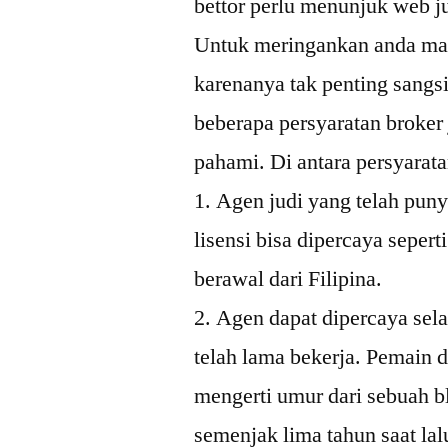
bettor perlu menunjuk web ju
Untuk meringankan anda mas
karenanya tak penting sang
beberapa persyaratan broker 
pahami. Di antara persyaratan
1. Agen judi yang telah pun
lisensi bisa dipercaya seper
berawal dari Filipina.
2. Agen dapat dipercaya se
telah lama bekerja. Pemain 
mengerti umur dari sebuah b
semenjak lima tahun saat lal