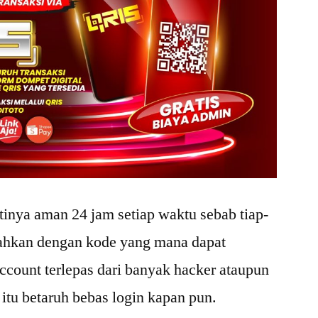
tinya aman 24 jam setiap waktu sebab tiap-
bahkan dengan kode yang mana dapat
 account terlepas dari banyak hacker ataupun
itu betaruh bebas login kapan pun.