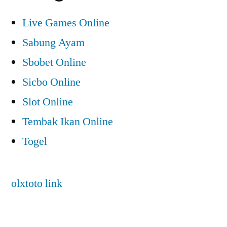
Live Games Online
Sabung Ayam
Sbobet Online
Sicbo Online
Slot Online
Tembak Ikan Online
Togel
olxtoto link