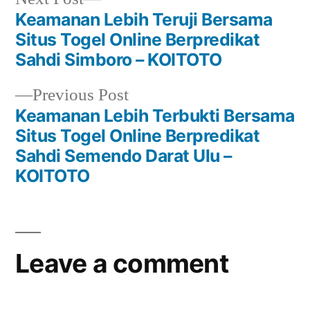
post:
Keamanan Lebih Teruji Bersama
Post
Situs Togel Online Berpredikat
Sahdi Simboro – KOITOTO
navigation
Previous
Previous Post
post:
Keamanan Lebih Terbukti Bersama
Situs Togel Online Berpredikat
Sahdi Semendo Darat Ulu –
KOITOTO
Leave a comment