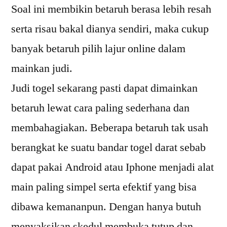
Soal ini membikin betaruh berasa lebih resah
serta risau bakal dianya sendiri, maka cukup
banyak betaruh pilih lajur online dalam
mainkan judi.
Judi togel sekarang pasti dapat dimainkan
betaruh lewat cara paling sederhana dan
membahagiakan. Beberapa betaruh tak usah
berangkat ke suatu bandar togel darat sebab
dapat pakai Android atau Iphone menjadi alat
main paling simpel serta efektif yang bisa
dibawa kemananpun. Dengan hanya butuh
menyaksikan skedul membuka tutup dan