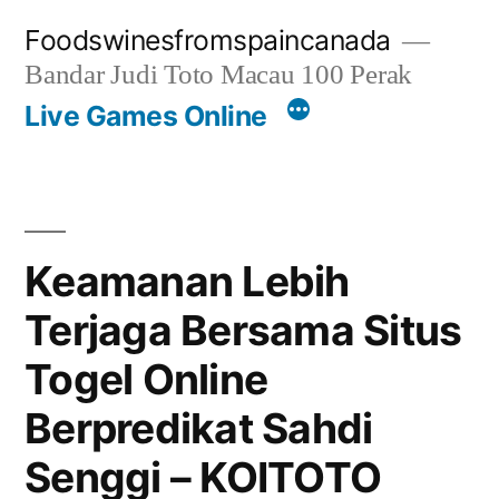
Skip
Foodswinesfromspaincanada
to
Bandar Judi Toto Macau 100 Perak
content
Live Games Online
Keamanan Lebih
Terjaga Bersama Situs
Togel Online
Berpredikat Sahdi
Senggi – KOITOTO