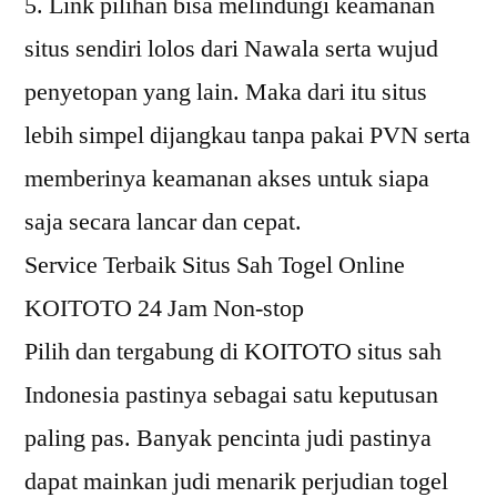
5. Link pilihan bisa melindungi keamanan
situs sendiri lolos dari Nawala serta wujud
penyetopan yang lain. Maka dari itu situs
lebih simpel dijangkau tanpa pakai PVN serta
memberinya keamanan akses untuk siapa
saja secara lancar dan cepat.
Service Terbaik Situs Sah Togel Online
KOITOTO 24 Jam Non-stop
Pilih dan tergabung di KOITOTO situs sah
Indonesia pastinya sebagai satu keputusan
paling pas. Banyak pencinta judi pastinya
dapat mainkan judi menarik perjudian togel