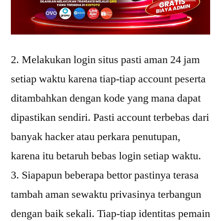
2. Melakukan login situs pasti aman 24 jam
setiap waktu karena tiap-tiap account peserta
ditambahkan dengan kode yang mana dapat
dipastikan sendiri. Pasti account terbebas dari
banyak hacker atau perkara penutupan,
karena itu betaruh bebas login setiap waktu.
3. Siapapun beberapa bettor pastinya terasa
tambah aman sewaktu privasinya terbangun
dengan baik sekali. Tiap-tiap identitas pemain