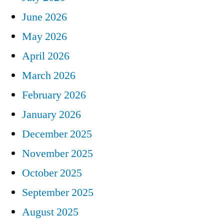
June 2026
May 2026
April 2026
March 2026
February 2026
January 2026
December 2025
November 2025
October 2025
September 2025
August 2025