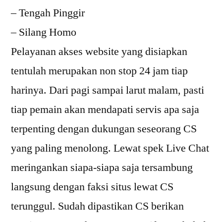
– Tengah Pinggir
– Silang Homo
Pelayanan akses website yang disiapkan
tentulah merupakan non stop 24 jam tiap
harinya. Dari pagi sampai larut malam, pasti
tiap pemain akan mendapati servis apa saja
terpenting dengan dukungan seseorang CS
yang paling menolong. Lewat spek Live Chat
meringankan siapa-siapa saja tersambung
langsung dengan faksi situs lewat CS
terunggul. Sudah dipastikan CS berikan