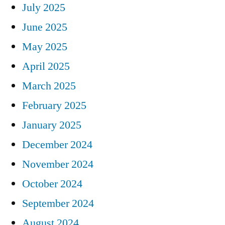
July 2025
June 2025
May 2025
April 2025
March 2025
February 2025
January 2025
December 2024
November 2024
October 2024
September 2024
August 2024