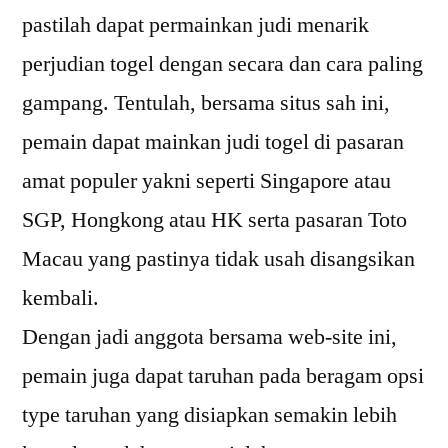
pastilah dapat permainkan judi menarik
perjudian togel dengan secara dan cara paling
gampang. Tentulah, bersama situs sah ini,
pemain dapat mainkan judi togel di pasaran
amat populer yakni seperti Singapore atau
SGP, Hongkong atau HK serta pasaran Toto
Macau yang pastinya tidak usah disangsikan
kembali.
Dengan jadi anggota bersama web-site ini,
pemain juga dapat taruhan pada beragam opsi
type taruhan yang disiapkan semakin lebih