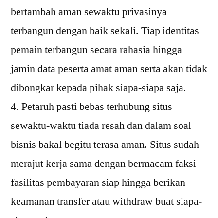
bertambah aman sewaktu privasinya
terbangun dengan baik sekali. Tiap identitas
pemain terbangun secara rahasia hingga
jamin data peserta amat aman serta akan tidak
dibongkar kepada pihak siapa-siapa saja.
4. Petaruh pasti bebas terhubung situs
sewaktu-waktu tiada resah dan dalam soal
bisnis bakal begitu terasa aman. Situs sudah
merajut kerja sama dengan bermacam faksi
fasilitas pembayaran siap hingga berikan
keamanan transfer atau withdraw buat siapa-