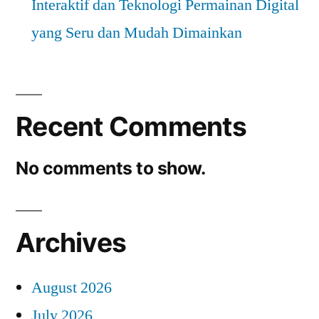
Interaktif dan Teknologi Permainan Digital
yang Seru dan Mudah Dimainkan
Recent Comments
No comments to show.
Archives
August 2026
July 2026