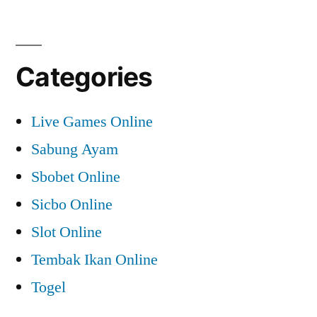
Categories
Live Games Online
Sabung Ayam
Sbobet Online
Sicbo Online
Slot Online
Tembak Ikan Online
Togel