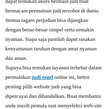
dapat temukan akses bermain judi buat
bermacam permainan judi tersohor di dunia.
Semua ragam perjudian bisa dijangkau
dengan benar-benar simpel serta semakin
nyaman. Siapa saja pastilah dapat rasakan
kenyamanan taruhan dengan amat nyaman
dan aman.
Supaya bisa temukan layanan terhebat dalam
permainkan
judi togel
online ini, bettor
penting pilih website judi yang bisa
dipercayai dan dihandalkan. Buat membantu
anda masih pemula saat menyeleksi web-site