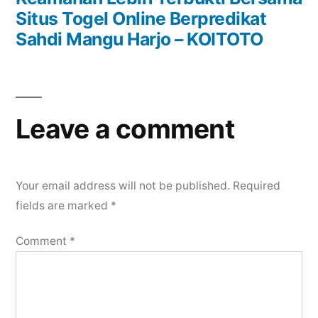
Situs Togel Online Berpredikat
Sahdi Mangu Harjo – KOITOTO
Leave a comment
Your email address will not be published.
Required
fields are marked
*
Comment
*