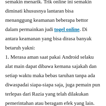
semakin menarik. Trik online ini semakin
diminati khususnya lantaran bisa
menanggung keamanan beberapa bettor
dalam permainkan judi
togel online
. Di
antara keamanan yang bisa dirasa banyak
betaruh yakni:
1. Merasa aman saat pakai Android selaku
alat main dapat dibawa kemana sajakah dan
setiap waktu maka bebas taruhan tanpa ada
diwaspadai siapa-siapa saja, juga pemain pun
terlepas dari Razia yang telah dilakukan
pemerintahan atau beragam efek yang lain.