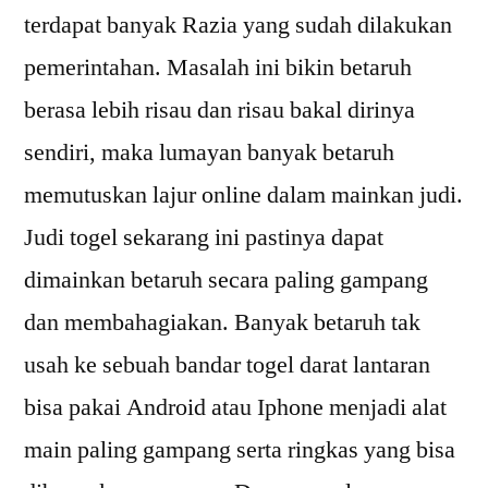
terdapat banyak Razia yang sudah dilakukan
–
KOITOTO
pemerintahan. Masalah ini bikin betaruh
berasa lebih risau dan risau bakal dirinya
sendiri, maka lumayan banyak betaruh
memutuskan lajur online dalam mainkan judi.
Judi togel sekarang ini pastinya dapat
dimainkan betaruh secara paling gampang
dan membahagiakan. Banyak betaruh tak
usah ke sebuah bandar togel darat lantaran
bisa pakai Android atau Iphone menjadi alat
main paling gampang serta ringkas yang bisa