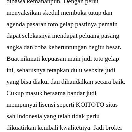
dibawa kemananpun. Dengan perlu
menyaksikan skedul membuka tutup dan
agenda pasaran toto gelap pastinya pemain
dapat selekasnya mendapat peluang pasang
angka dan coba keberuntungan begitu besar.
Buat nikmati kepuasan main judi toto gelap
ini, seharusnya tetapkan dulu website judi
yang bisa diakui dan dihandalkan secara baik.
Cukup masuk bersama bandar judi
mempunyai lisensi seperti KOITOTO situs
sah Indonesia yang telah tidak perlu
dikuatirkan kembali kwalitetnya. Jadi broker