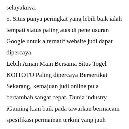
selayaknya.
5. Situs punya peringkat yang lebih baik ialah
tempati status paling atas di penelusuran
Google untuk alternatif website judi dapat
dipercaya.
Lebih Aman Main Bersama Situs Togel
KOITOTO Paling dipercaya Bersertikat
Sekarang, kemajuan judi online pula
bertambah sangat cepat. Dunia industry
iGaming kian baik pada tawarkan bermacam
spesifikasi permainan terkini yang jauh