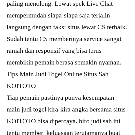
paling menolong. Lewat spek Live Chat
mempermudah siapa-siapa saja terjalin
langsung dengan faksi situs lewat CS terbaik.
Sudah tentu CS memberinya service sangat
ramah dan responsif yang bisa terus
membikin pemain berasa semakin nyaman.
Tips Main Judi Togel Online Situs Sah
KOITOTO
Tiap pemain pastinya punya kesempatan
main judi togel kira-kira angka bersama situs
KOITOTO bisa dipercaya. biro judi sah ini
tentu memberi keluasaan terutamanya buat