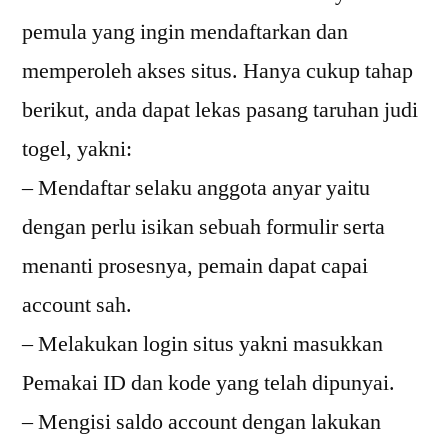
pemula yang ingin mendaftarkan dan
memperoleh akses situs. Hanya cukup tahap
berikut, anda dapat lekas pasang taruhan judi
togel, yakni:
– Mendaftar selaku anggota anyar yaitu
dengan perlu isikan sebuah formulir serta
menanti prosesnya, pemain dapat capai
account sah.
– Melakukan login situs yakni masukkan
Pemakai ID dan kode yang telah dipunyai.
– Mengisi saldo account dengan lakukan