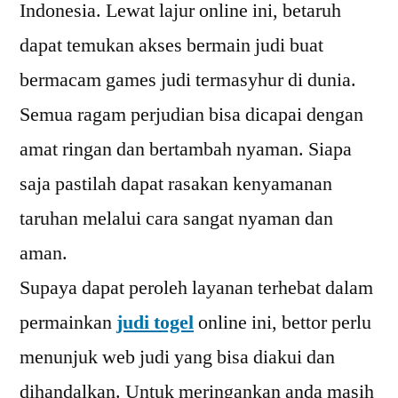
Indonesia. Lewat lajur online ini, betaruh
dapat temukan akses bermain judi buat
bermacam games judi termasyhur di dunia.
Semua ragam perjudian bisa dicapai dengan
amat ringan dan bertambah nyaman. Siapa
saja pastilah dapat rasakan kenyamanan
taruhan melalui cara sangat nyaman dan
aman.
Supaya dapat peroleh layanan terhebat dalam
permainkan
judi togel
online ini, bettor perlu
menunjuk web judi yang bisa diakui dan
dihandalkan. Untuk meringankan anda masih