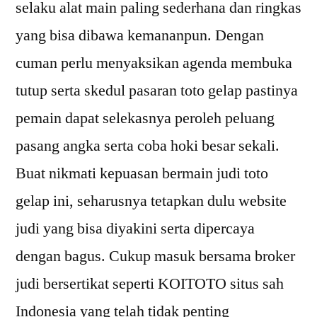
selaku alat main paling sederhana dan ringkas
yang bisa dibawa kemananpun. Dengan
cuman perlu menyaksikan agenda membuka
tutup serta skedul pasaran toto gelap pastinya
pemain dapat selekasnya peroleh peluang
pasang angka serta coba hoki besar sekali.
Buat nikmati kepuasan bermain judi toto
gelap ini, seharusnya tetapkan dulu website
judi yang bisa diyakini serta dipercaya
dengan bagus. Cukup masuk bersama broker
judi bersertikat seperti KOITOTO situs sah
Indonesia yang telah tidak penting