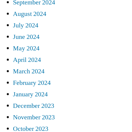
September 2024
August 2024
July 2024
June 2024
May 2024
April 2024
March 2024
February 2024
January 2024
December 2023
November 2023
October 2023