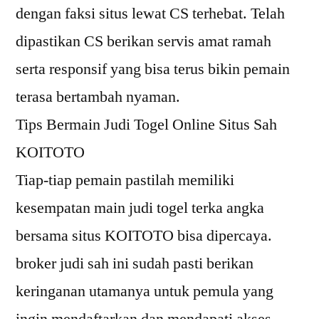
dengan faksi situs lewat CS terhebat. Telah
dipastikan CS berikan servis amat ramah
serta responsif yang bisa terus bikin pemain
terasa bertambah nyaman.
Tips Bermain Judi Togel Online Situs Sah
KOITOTO
Tiap-tiap pemain pastilah memiliki
kesempatan main judi togel terka angka
bersama situs KOITOTO bisa dipercaya.
broker judi sah ini sudah pasti berikan
keringanan utamanya untuk pemula yang