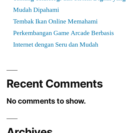
Mudah Dipahami
Tembak Ikan Online Memahami
Perkembangan Game Arcade Berbasis
Internet dengan Seru dan Mudah
Recent Comments
No comments to show.
Archives