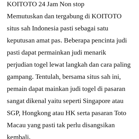
KOITOTO 24 Jam Non stop
Memutuskan dan tergabung di KOITOTO
situs sah Indonesia pasti sebagai satu
keputusan amat pas. Beberapa pencinta judi
pasti dapat permainkan judi menarik
perjudian togel lewat langkah dan cara paling
gampang. Tentulah, bersama situs sah ini,
pemain dapat mainkan judi togel di pasaran
sangat dikenal yaitu seperti Singapore atau
SGP, Hongkong atau HK serta pasaran Toto
Macau yang pasti tak perlu disangsikan
kembali.