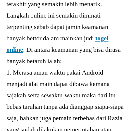
terakhir yang semakin lebih menarik.
Langkah online ini semakin diminati
terpenting sebab dapat jamin keamanan
banyak bettor dalam mainkan judi
togel
online
. Di antara keamanan yang bisa dirasa
banyak betaruh ialah:
1. Merasa aman waktu pakai Android
menjadi alat main dapat dibawa kemana
sajakah serta sewaktu-waktu maka dari itu
bebas taruhan tanpa ada dianggap siapa-siapa
saja, bahkan juga pemain terbebas dari Razia
yang sudah dilakukan pemerintahan atau