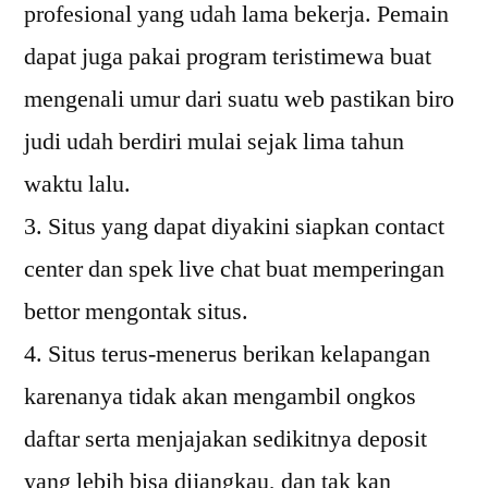
profesional yang udah lama bekerja. Pemain
dapat juga pakai program teristimewa buat
mengenali umur dari suatu web pastikan biro
judi udah berdiri mulai sejak lima tahun
waktu lalu.
3. Situs yang dapat diyakini siapkan contact
center dan spek live chat buat memperingan
bettor mengontak situs.
4. Situs terus-menerus berikan kelapangan
karenanya tidak akan mengambil ongkos
daftar serta menjajakan sedikitnya deposit
yang lebih bisa dijangkau, dan tak kan