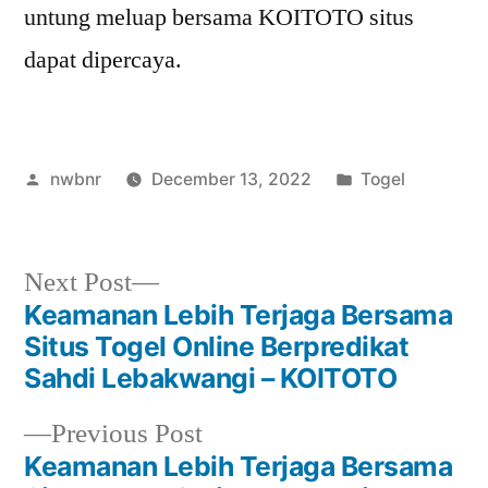
untung meluap bersama KOITOTO situs
dapat dipercaya.
Posted
Posted
nwbnr
December 13, 2022
Togel
by
in
Next
Next Post
post:
Keamanan Lebih Terjaga Bersama
Post
Situs Togel Online Berpredikat
Sahdi Lebakwangi – KOITOTO
navigation
Previous
Previous Post
post:
Keamanan Lebih Terjaga Bersama