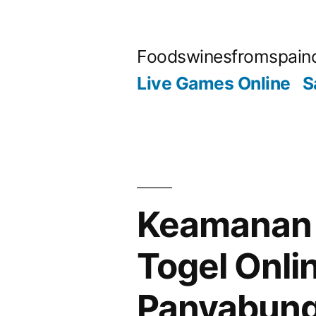
Skip
to
Foodswinesfromspain
content
Live Games Online
S
Keamanan 
Togel Onli
Panyabung