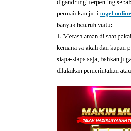
digandrungi terpenting seba
permainkan judi
togel onlin
banyak betaruh yaitu:
1. Merasa aman di saat paka
kemana sajakah dan kapan p
siapa-siapa saja, bahkan jug
dilakukan pemerintahan ata