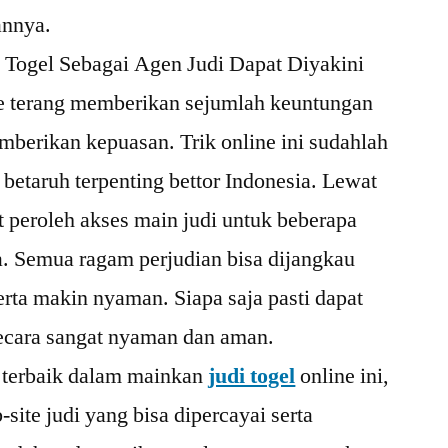
annya.
Togel Sebagai Agen Judi Dapat Diyakini
ne terang memberikan sejumlah keuntungan
mberikan kepuasan. Trik online ini sudahlah
betaruh terpenting bettor Indonesia. Lewat
at peroleh akses main judi untuk beberapa
ia. Semua ragam perjudian bisa dijangkau
erta makin nyaman. Siapa saja pasti dapat
ecara sangat nyaman dan aman.
n terbaik dalam mainkan
judi togel
online ini,
site judi yang bisa dipercayai serta