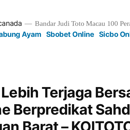
canada
Bandar Judi Toto Macau 100 Per
abung Ayam
Sbobet Online
Sicbo On
Lebih Terjaga Bers
ne Berpredikat Sahd
an Barat – KOITOT