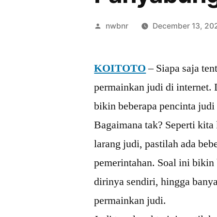
Posted
nwbnr
December 13, 20
by
KOITOTO
– Siapa saja te
permainkan judi di internet.
bikin beberapa pencinta judi
Bagaimana tak? Seperti kita k
larang judi, pastilah ada be
pemerintahan. Soal ini bikin 
dirinya sendiri, hingga ban
permainkan judi.