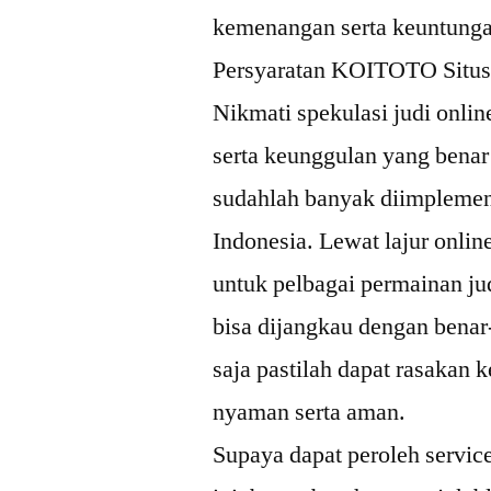
kemenangan serta keuntung
Persyaratan KOITOTO Situs 
Nikmati spekulasi judi onli
serta keunggulan yang benar
sudahlah banyak diimplement
Indonesia. Lewat lajur onlin
untuk pelbagai permainan ju
bisa dijangkau dengan bena
saja pastilah dapat rasakan
nyaman serta aman.
Supaya dapat peroleh servic