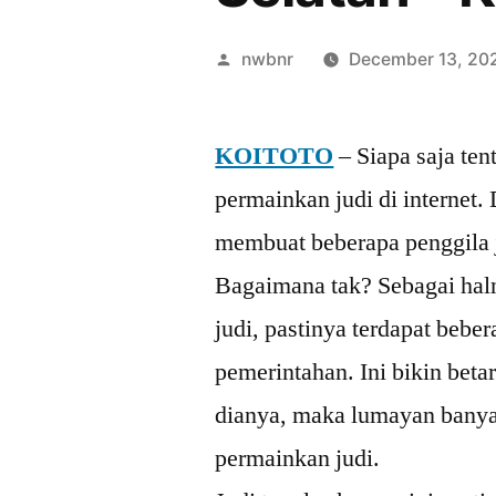
Posted
nwbnr
December 13, 20
by
KOITOTO
– Siapa saja ten
permainkan judi di internet.
membuat beberapa penggila j
Bagaimana tak? Sebagai halnya
judi, pastinya terdapat bebe
pemerintahan. Ini bikin beta
dianya, maka lumayan banya
permainkan judi.