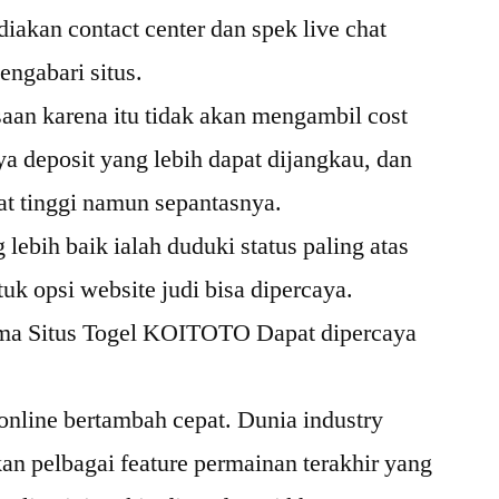
diakan contact center dan spek live chat
ngabari situs.
asaan karena itu tidak akan mengambil cost
ya deposit yang lebih dapat dijangkau, dan
t tinggi namun sepantasnya.
g lebih baik ialah duduki status paling atas
uk opsi website judi bisa dipercaya.
a Situs Togel KOITOTO Dapat dipercaya
 online bertambah cepat. Dunia industry
an pelbagai feature permainan terakhir yang