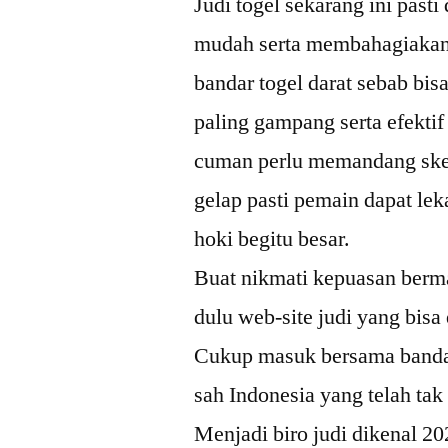
Judi togel sekarang ini past
mudah serta membahagiakan.
bandar togel darat sebab bis
paling gampang serta efekt
cuman perlu memandang ske
gelap pasti pemain dapat lek
hoki begitu besar.
Buat nikmati kepuasan bermai
dulu web-site judi yang bisa
Cukup masuk bersama bandar 
sah Indonesia yang telah ta
Menjadi biro judi dikenal 20