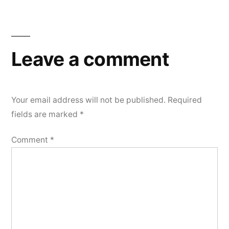
Leave a comment
Your email address will not be published.
Required
fields are marked
*
Comment
*