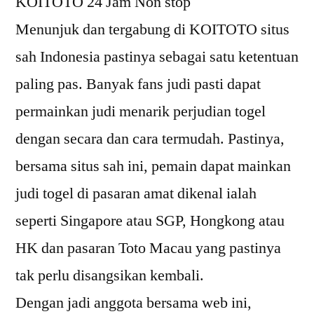
KOITOTO 24 Jam Non stop
Menunjuk dan tergabung di KOITOTO situs
sah Indonesia pastinya sebagai satu ketentuan
paling pas. Banyak fans judi pasti dapat
permainkan judi menarik perjudian togel
dengan secara dan cara termudah. Pastinya,
bersama situs sah ini, pemain dapat mainkan
judi togel di pasaran amat dikenal ialah
seperti Singapore atau SGP, Hongkong atau
HK dan pasaran Toto Macau yang pastinya
tak perlu disangsikan kembali.
Dengan jadi anggota bersama web ini,