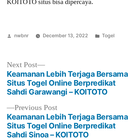
KOITOTO situs bisa dipercaya.
Posted
Posted
nwbnr
December 13, 2022
Togel
by
in
Next
Next Post
post:
Keamanan Lebih Terjaga Bersama
Post
Situs Togel Online Berpredikat
Sahdi Garawangi – KOITOTO
navigation
Previous
Previous Post
post:
Keamanan Lebih Terjaga Bersama
Situs Togel Online Berpredikat
Sahdi Sinoa – KOITOTO