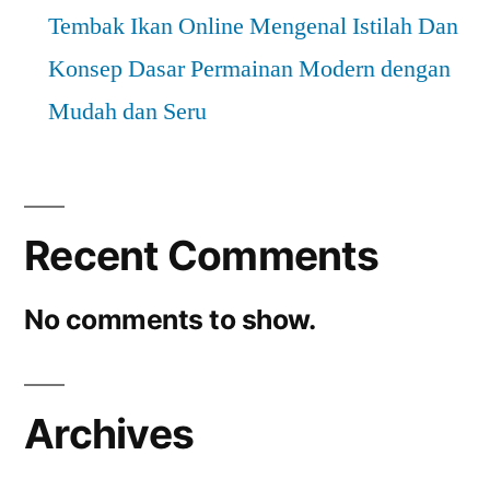
Tembak Ikan Online Mengenal Istilah Dan
Konsep Dasar Permainan Modern dengan
Mudah dan Seru
Recent Comments
No comments to show.
Archives