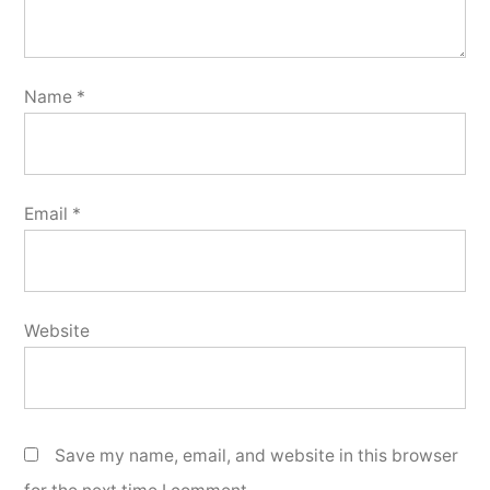
Name
*
Email
*
Website
Save my name, email, and website in this browser