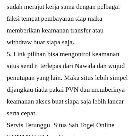
sudah merajut kerja sama dengan pelbagai
faksi tempat pembayaran siap maka
memberikan keamanan transfer atau
withdraw buat siapa saja.
5. Link pilihan bisa mengontrol keamanan
situs sendiri terlepas dari Nawala dan wujud
penutupan yang lain. Maka situs lebih simpel
dijangkau tiada pakai PVN dan memberinya
keamanan akses buat siapa saja lebih lancar
serta cepat.
Servis Terunggul Situs Sah Togel Online