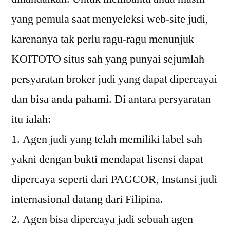
yang pemula saat menyeleksi web-site judi,
karenanya tak perlu ragu-ragu menunjuk
KOITOTO situs sah yang punyai sejumlah
persyaratan broker judi yang dapat dipercayai
dan bisa anda pahami. Di antara persyaratan
itu ialah:
1. Agen judi yang telah memiliki label sah
yakni dengan bukti mendapat lisensi dapat
dipercaya seperti dari PAGCOR, Instansi judi
internasional datang dari Filipina.
2. Agen bisa dipercaya jadi sebuah agen