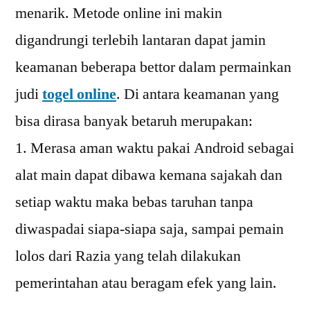
menarik. Metode online ini makin
digandrungi terlebih lantaran dapat jamin
keamanan beberapa bettor dalam permainkan
judi
togel online
. Di antara keamanan yang
bisa dirasa banyak betaruh merupakan:
1. Merasa aman waktu pakai Android sebagai
alat main dapat dibawa kemana sajakah dan
setiap waktu maka bebas taruhan tanpa
diwaspadai siapa-siapa saja, sampai pemain
lolos dari Razia yang telah dilakukan
pemerintahan atau beragam efek yang lain.