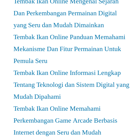
Tembak Ikan Online Mengenal Sejarah
Dan Perkembangan Permainan Digital
yang Seru dan Mudah Dimainkan
Tembak Ikan Online Panduan Memahami
Mekanisme Dan Fitur Permainan Untuk
Pemula Seru
Tembak Ikan Online Informasi Lengkap
Tentang Teknologi dan Sistem Digital yang
Mudah Dipahami
Tembak Ikan Online Memahami
Perkembangan Game Arcade Berbasis
Internet dengan Seru dan Mudah