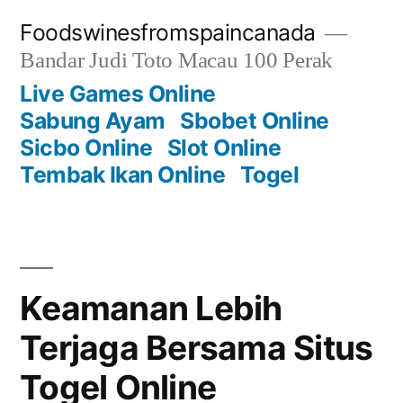
Skip
Foodswinesfromspaincanada
to
Bandar Judi Toto Macau 100 Perak
content
Live Games Online
Sabung Ayam
Sbobet Online
Sicbo Online
Slot Online
Tembak Ikan Online
Togel
Keamanan Lebih
Terjaga Bersama Situs
Togel Online