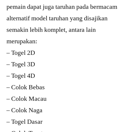
pemain dapat juga taruhan pada bermacam
alternatif model taruhan yang disajikan
semakin lebih komplet, antara lain
merupakan:
– Togel 2D
– Togel 3D
– Togel 4D
– Colok Bebas
– Colok Macau
– Colok Naga
– Togel Dasar