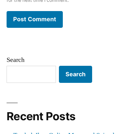
for the next time I comment.
Search
Search
Recent Posts