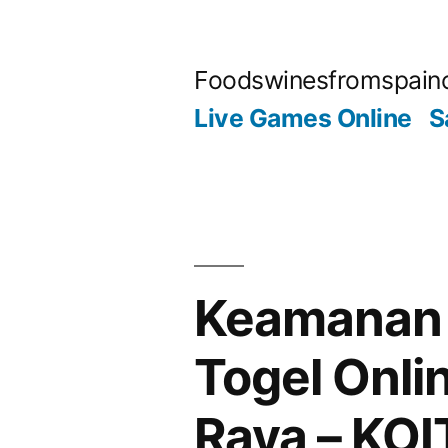
Skip
to
Foodswinesfromspain
content
Live Games Online
S
Keamanan 
Togel Onli
Raya – KO