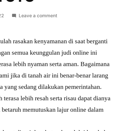
on
22
Leave a comment
Keamanan
Lebih
tulah rasakan kenyamanan di saat berganti
Terjaga
Bersama
ngan semua keunggulan judi online ini
Situs
erasa lebih nyaman serta aman. Bagaimana
Togel
Online
mi jika di tanah air ini benar-benar larang
Berpredikat
zia yang sedang dilakukan pemerintahan.
Sahdi
terasa lebih resah serta risau dapat dianya
Menthobi
Raya
ak betaruh memutuskan lajur online dalam
–
KOITOTO