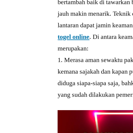
bertambah baik di tawarkan
jauh makin menarik. Teknik 
lantaran dapat jamin keaman
togel online
. Di antara keam
merupakan:
1. Merasa aman sewaktu pak
kemana sajakah dan kapan pu
diduga siapa-siapa saja, bah
yang sudah dilakukan pemeri