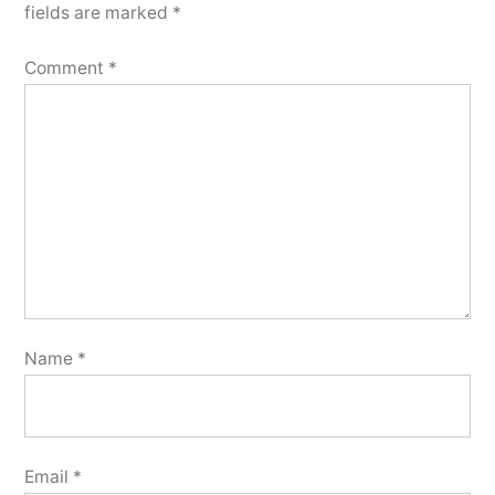
fields are marked
*
Comment
*
Name
*
Email
*