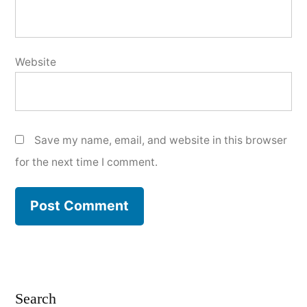
Website
Save my name, email, and website in this browser
for the next time I comment.
Search