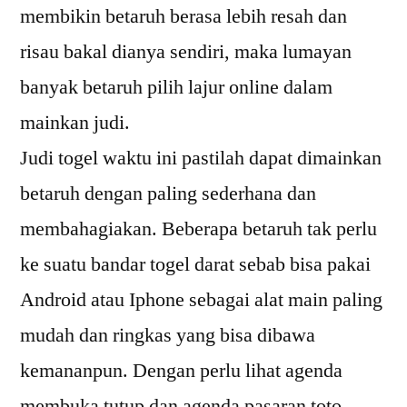
membikin betaruh berasa lebih resah dan
risau bakal dianya sendiri, maka lumayan
banyak betaruh pilih lajur online dalam
mainkan judi.
Judi togel waktu ini pastilah dapat dimainkan
betaruh dengan paling sederhana dan
membahagiakan. Beberapa betaruh tak perlu
ke suatu bandar togel darat sebab bisa pakai
Android atau Iphone sebagai alat main paling
mudah dan ringkas yang bisa dibawa
kemananpun. Dengan perlu lihat agenda
membuka tutup dan agenda pasaran toto