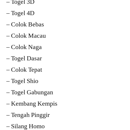
– Togel 3D
– Togel 4D
– Colok Bebas
– Colok Macau
– Colok Naga
– Togel Dasar
– Colok Tepat
– Togel Shio
– Togel Gabungan
– Kembang Kempis
– Tengah Pinggir
– Silang Homo