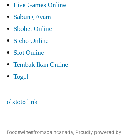
Live Games Online
Sabung Ayam
Sbobet Online
Sicbo Online
Slot Online
Tembak Ikan Online
Togel
olxtoto link
Foodswinesfromspaincanada
,
Proudly powered by