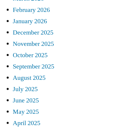
February 2026
January 2026
December 2025
November 2025
October 2025
September 2025
August 2025
July 2025
June 2025
May 2025
April 2025