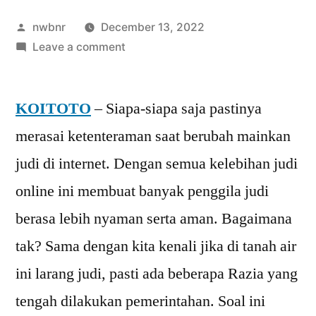
Posted
nwbnr
December 13, 2022
by
on
Leave a comment
Keamanan
Lebih
KOITOTO
– Siapa-siapa saja pastinya
Terjaga
Bersama
merasai ketenteraman saat berubah mainkan
Situs
judi di internet. Dengan semua kelebihan judi
Togel
Online
online ini membuat banyak penggila judi
Berpredikat
berasa lebih nyaman serta aman. Bagaimana
Sahdi
tak? Sama dengan kita kenali jika di tanah air
Mandah
–
ini larang judi, pasti ada beberapa Razia yang
KOITOTO
tengah dilakukan pemerintahan. Soal ini