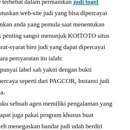
e terhebat dalam permainkan
judi togel
utuskan web-site judi yang bisa dipercayai
ankan anda yang pemula saat menentukan
dak penting sangsi menunjuk KOITOTO situs
at-syarat biro judi yang dapat dipercayai
ara persyaratan itu ialah:
punyai label sah yakni dengan bukti
percaya seperti dari PAGCOR, Instansi judi
na.
elaku sebuah agen memiliki pengalaman yang
apat juga pakai program khusus buat
eb menegaskan bandar judi udah berdiri