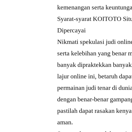
kemenangan serta keuntung
Syarat-syarat KOITOTO Situ
Dipercayai
Nikmati spekulasi judi onli
serta kelebihan yang benar 
banyak dipraktekkan banyak 
lajur online ini, betaruh da
permainan judi tenar di dun
dengan benar-benar gampang
pastilah dapat rasakan ken
aman.