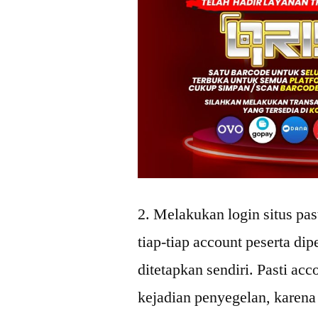
2. Melakukan login situs pa
tiap-tiap account peserta d
ditetapkan sendiri. Pasti acc
kejadian penyegelan, karena