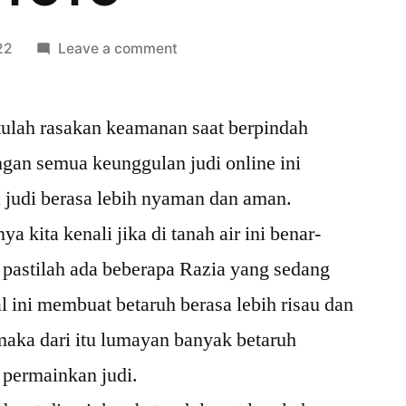
on
22
Leave a comment
Keamanan
Lebih
ntulah rasakan keamanan saat berpindah
Terjaga
Bersama
ngan semua keunggulan judi online ini
Situs
 judi berasa lebih nyaman dan aman.
Togel
Online
 kita kenali jika di tanah air ini benar-
Berpredikat
, pastilah ada beberapa Razia yang sedang
Sahdi
l ini membuat betaruh berasa lebih risau dan
Lembeh
Utara
 maka dari itu lumayan banyak betaruh
–
 permainkan judi.
KOITOTO