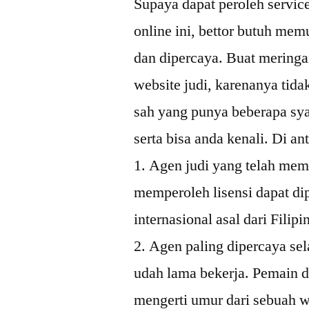
Supaya dapat peroleh servic
online ini, bettor butuh mem
dan dipercaya. Buat mering
website judi, karenanya ti
sah yang punya beberapa syar
serta bisa anda kenali. Di ant
1. Agen judi yang telah mem
memperoleh lisensi dapat di
internasional asal dari Filipi
2. Agen paling dipercaya s
udah lama bekerja. Pemain d
mengerti umur dari sebuah w