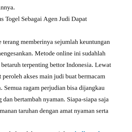
annya.
s Togel Sebagai Agen Judi Dapat
ne terang memberinya sejumlah keuntungan
mengesankan. Metode online ini sudahlah
betaruh terpenting bettor Indonesia. Lewat
pat peroleh akses main judi buat bermacam
ia. Semua ragam perjudian bisa dijangkau
 dan bertambah nyaman. Siapa-siapa saja
yamanan taruhan dengan amat nyaman serta