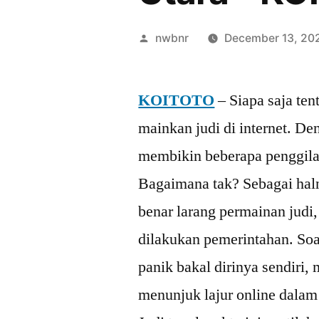
Posted
nwbnr
December 13, 20
by
KOITOTO
– Siapa saja te
mainkan judi di internet. De
membikin beberapa penggila
Bagaimana tak? Sebagai halnya
benar larang permainan judi
dilakukan pemerintahan. Soa
panik bakal dirinya sendiri,
menunjuk lajur online dalam