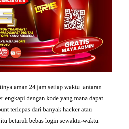
stinya aman 24 jam setiap waktu lantaran
iperlengkapi dengan kode yang mana dapat
ount terlepas dari banyak hacker atau
 itu betaruh bebas login sewaktu-waktu.