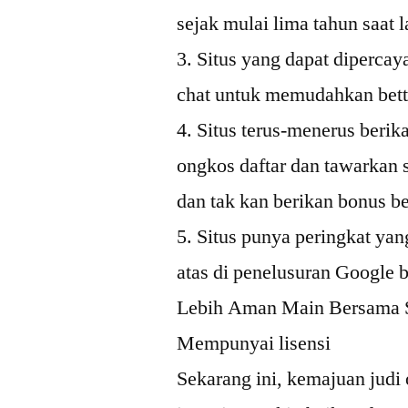
sejak mulai lima tahun saat l
3. Situs yang dapat dipercay
chat untuk memudahkan bett
4. Situs terus-menerus beri
ongkos daftar dan tawarkan s
dan tak kan berikan bonus b
5. Situs punya peringkat yan
atas di penelusuran Google bu
Lebih Aman Main Bersama S
Mempunyai lisensi
Sekarang ini, kemajuan judi 