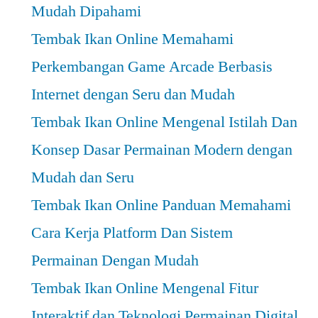
Mudah Dipahami
Tembak Ikan Online Memahami
Perkembangan Game Arcade Berbasis
Internet dengan Seru dan Mudah
Tembak Ikan Online Mengenal Istilah Dan
Konsep Dasar Permainan Modern dengan
Mudah dan Seru
Tembak Ikan Online Panduan Memahami
Cara Kerja Platform Dan Sistem
Permainan Dengan Mudah
Tembak Ikan Online Mengenal Fitur
Interaktif dan Teknologi Permainan Digital