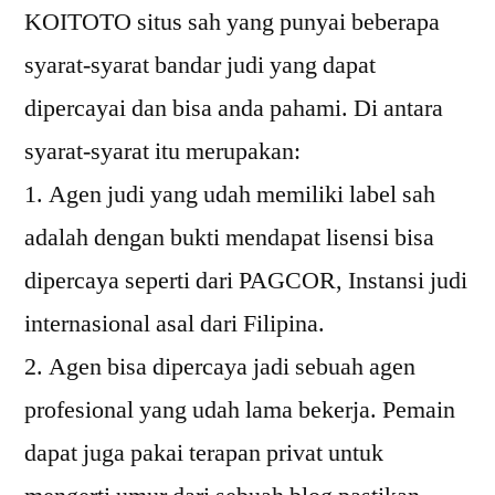
KOITOTO situs sah yang punyai beberapa
syarat-syarat bandar judi yang dapat
dipercayai dan bisa anda pahami. Di antara
syarat-syarat itu merupakan:
1. Agen judi yang udah memiliki label sah
adalah dengan bukti mendapat lisensi bisa
dipercaya seperti dari PAGCOR, Instansi judi
internasional asal dari Filipina.
2. Agen bisa dipercaya jadi sebuah agen
profesional yang udah lama bekerja. Pemain
dapat juga pakai terapan privat untuk