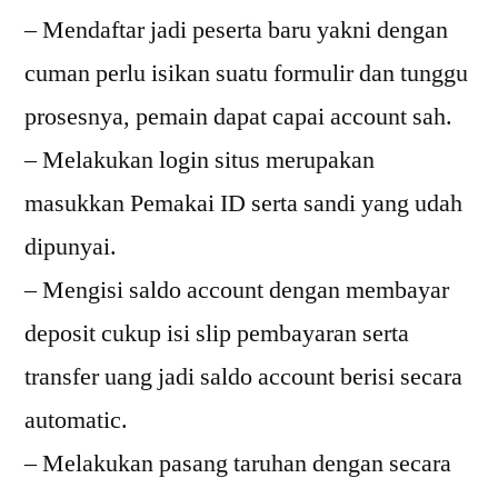
– Mendaftar jadi peserta baru yakni dengan
cuman perlu isikan suatu formulir dan tunggu
prosesnya, pemain dapat capai account sah.
– Melakukan login situs merupakan
masukkan Pemakai ID serta sandi yang udah
dipunyai.
– Mengisi saldo account dengan membayar
deposit cukup isi slip pembayaran serta
transfer uang jadi saldo account berisi secara
automatic.
– Melakukan pasang taruhan dengan secara