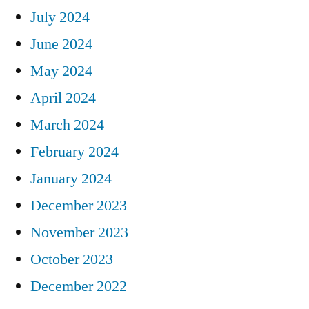
July 2024
June 2024
May 2024
April 2024
March 2024
February 2024
January 2024
December 2023
November 2023
October 2023
December 2022