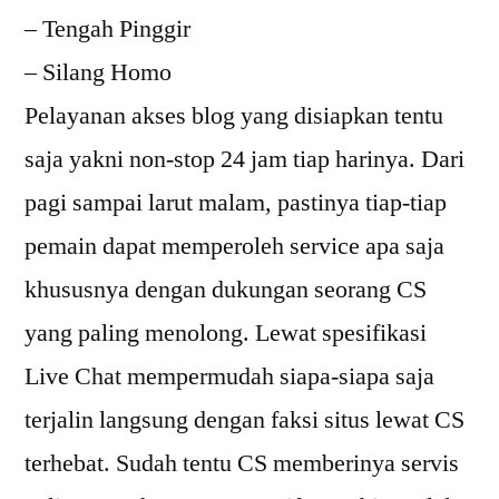
– Tengah Pinggir
– Silang Homo
Pelayanan akses blog yang disiapkan tentu
saja yakni non-stop 24 jam tiap harinya. Dari
pagi sampai larut malam, pastinya tiap-tiap
pemain dapat memperoleh service apa saja
khususnya dengan dukungan seorang CS
yang paling menolong. Lewat spesifikasi
Live Chat mempermudah siapa-siapa saja
terjalin langsung dengan faksi situs lewat CS
terhebat. Sudah tentu CS memberinya servis