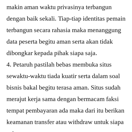
makin aman waktu privasinya terbangun
dengan baik sekali. Tiap-tiap identitas pemain
terbangun secara rahasia maka menanggung
data peserta begitu aman serta akan tidak
dibongkar kepada pihak siapa saja.
4. Petaruh pastilah bebas membuka situs
sewaktu-waktu tiada kuatir serta dalam soal
bisnis bakal begitu terasa aman. Situs sudah
merajut kerja sama dengan bermacam faksi
tempat pembayaran ada maka dari itu berikan
keamanan transfer atau withdraw untuk siapa