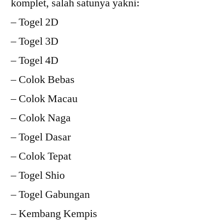
komplet, salah satunya yakni:
– Togel 2D
– Togel 3D
– Togel 4D
– Colok Bebas
– Colok Macau
– Colok Naga
– Togel Dasar
– Colok Tepat
– Togel Shio
– Togel Gabungan
– Kembang Kempis