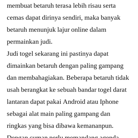
membuat betaruh terasa lebih risau serta
cemas dapat dirinya sendiri, maka banyak
betaruh menunjuk lajur online dalam
permainkan judi.
Judi togel sekarang ini pastinya dapat
dimainkan betaruh dengan paling gampang
dan membahagiakan. Beberapa betaruh tidak
usah berangkat ke sebuah bandar togel darat
lantaran dapat pakai Android atau Iphone
sebagai alat main paling gampang dan
ringkas yang bisa dibawa kemananpun.
Dengan cuman perlu memandang agenda