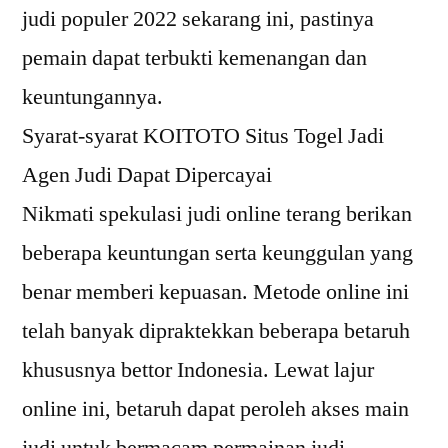
judi populer 2022 sekarang ini, pastinya
pemain dapat terbukti kemenangan dan
keuntungannya.
Syarat-syarat KOITOTO Situs Togel Jadi
Agen Judi Dapat Dipercayai
Nikmati spekulasi judi online terang berikan
beberapa keuntungan serta keunggulan yang
benar memberi kepuasan. Metode online ini
telah banyak dipraktekkan beberapa betaruh
khususnya bettor Indonesia. Lewat lajur
online ini, betaruh dapat peroleh akses main
judi untuk bermacam permainan judi