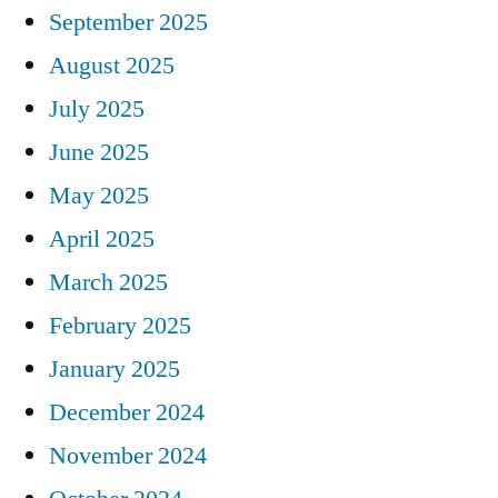
September 2025
August 2025
July 2025
June 2025
May 2025
April 2025
March 2025
February 2025
January 2025
December 2024
November 2024