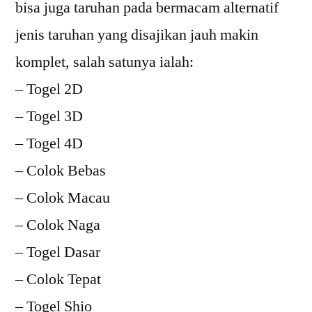
bisa juga taruhan pada bermacam alternatif
jenis taruhan yang disajikan jauh makin
komplet, salah satunya ialah:
– Togel 2D
– Togel 3D
– Togel 4D
– Colok Bebas
– Colok Macau
– Colok Naga
– Togel Dasar
– Colok Tepat
– Togel Shio