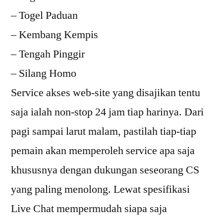
– Togel Paduan
– Kembang Kempis
– Tengah Pinggir
– Silang Homo
Service akses web-site yang disajikan tentu
saja ialah non-stop 24 jam tiap harinya. Dari
pagi sampai larut malam, pastilah tiap-tiap
pemain akan memperoleh service apa saja
khususnya dengan dukungan seseorang CS
yang paling menolong. Lewat spesifikasi
Live Chat mempermudah siapa saja