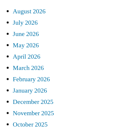
August 2026
July 2026
June 2026
May 2026
April 2026
March 2026
February 2026
January 2026
December 2025
November 2025
October 2025