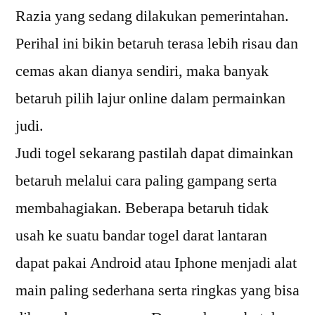
Razia yang sedang dilakukan pemerintahan.
Perihal ini bikin betaruh terasa lebih risau dan
cemas akan dianya sendiri, maka banyak
betaruh pilih lajur online dalam permainkan
judi.
Judi togel sekarang pastilah dapat dimainkan
betaruh melalui cara paling gampang serta
membahagiakan. Beberapa betaruh tidak
usah ke suatu bandar togel darat lantaran
dapat pakai Android atau Iphone menjadi alat
main paling sederhana serta ringkas yang bisa