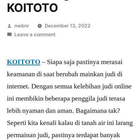
KOITOTO
Posted
nwbnr
December 13, 2022
by
on
Leave a comment
Keamanan
Lebih
KOITOTO
– Siapa saja pastinya merasai
Terjaga
Bersama
keamanan di saat berubah mainkan judi di
Situs
internet. Dengan semua kelebihan judi online
Togel
Online
ini membikin beberapa penggila judi terasa
Berpredikat
lebih nyaman dan aman. Bagaimana tak?
Sahdi
Seperti kita kenali kalau di tanah air ini larang
Kutawaringin
–
permainan judi, pastinya terdapat banyak
KOITOTO