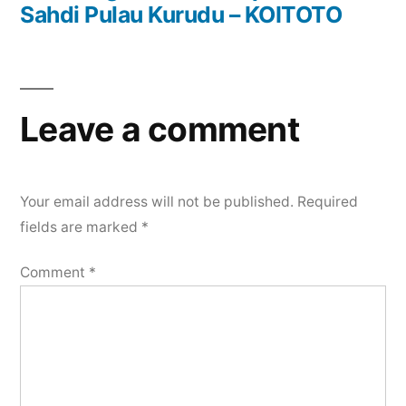
Sahdi Pulau Kurudu – KOITOTO
Leave a comment
Your email address will not be published.
Required
fields are marked
*
Comment
*