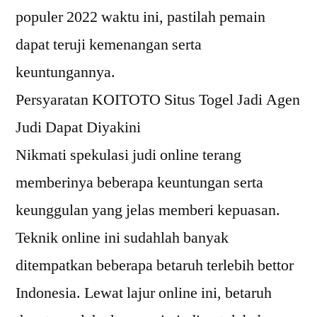
populer 2022 waktu ini, pastilah pemain
dapat teruji kemenangan serta
keuntungannya.
Persyaratan KOITOTO Situs Togel Jadi Agen
Judi Dapat Diyakini
Nikmati spekulasi judi online terang
memberinya beberapa keuntungan serta
keunggulan yang jelas memberi kepuasan.
Teknik online ini sudahlah banyak
ditempatkan beberapa betaruh terlebih bettor
Indonesia. Lewat lajur online ini, betaruh