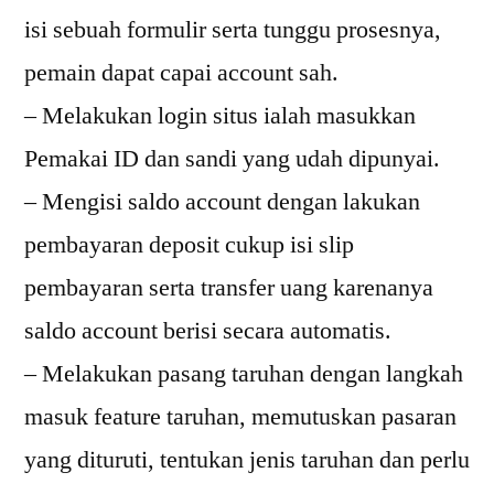
isi sebuah formulir serta tunggu prosesnya,
pemain dapat capai account sah.
– Melakukan login situs ialah masukkan
Pemakai ID dan sandi yang udah dipunyai.
– Mengisi saldo account dengan lakukan
pembayaran deposit cukup isi slip
pembayaran serta transfer uang karenanya
saldo account berisi secara automatis.
– Melakukan pasang taruhan dengan langkah
masuk feature taruhan, memutuskan pasaran
yang dituruti, tentukan jenis taruhan dan perlu