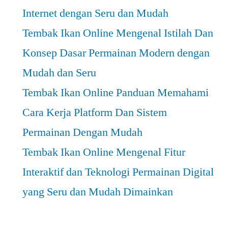
Internet dengan Seru dan Mudah
Tembak Ikan Online Mengenal Istilah Dan
Konsep Dasar Permainan Modern dengan
Mudah dan Seru
Tembak Ikan Online Panduan Memahami
Cara Kerja Platform Dan Sistem
Permainan Dengan Mudah
Tembak Ikan Online Mengenal Fitur
Interaktif dan Teknologi Permainan Digital
yang Seru dan Mudah Dimainkan