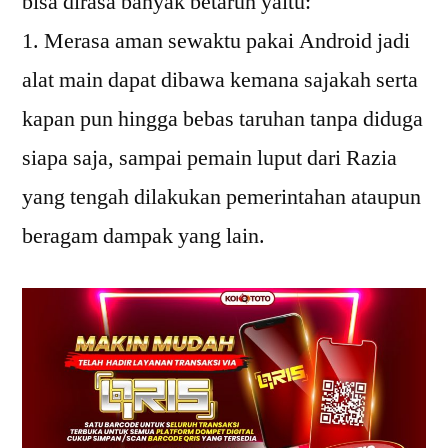
bisa dirasa banyak betaruh yaitu:
1. Merasa aman sewaktu pakai Android jadi
alat main dapat dibawa kemana sajakah serta
kapan pun hingga bebas taruhan tanpa diduga
siapa saja, sampai pemain luput dari Razia
yang tengah dilakukan pemerintahan ataupun
beragam dampak yang lain.