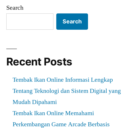
Search
Search
Recent Posts
Tembak Ikan Online Informasi Lengkap
Tentang Teknologi dan Sistem Digital yang
Mudah Dipahami
Tembak Ikan Online Memahami
Perkembangan Game Arcade Berbasis