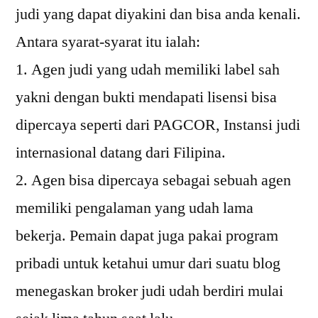
judi yang dapat diyakini dan bisa anda kenali.
Antara syarat-syarat itu ialah:
1. Agen judi yang udah memiliki label sah
yakni dengan bukti mendapati lisensi bisa
dipercaya seperti dari PAGCOR, Instansi judi
internasional datang dari Filipina.
2. Agen bisa dipercaya sebagai sebuah agen
memiliki pengalaman yang udah lama
bekerja. Pemain dapat juga pakai program
pribadi untuk ketahui umur dari suatu blog
menegaskan broker judi udah berdiri mulai