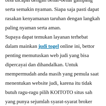
serta semakin nyaman. Siapa saja pasti dapat
rasakan kenyamanan taruhan dengan langkah
paling nyaman serta aman.
Supaya dapat temukan layanan terhebat
dalam mainkan
judi togel
online ini, bettor
penting memutuskan web judi yang bisa
dipercayai dan dihandalkan. Untuk
mempermudah anda masih yang pemula saat
menentukan website judi, karena itu tidak
butuh ragu-ragu pilih KOITOTO situs sah
yang punya sejumlah syarat-syarat broker