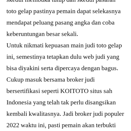
toto gelap pastinya pemain dapat selekasnya
mendapat peluang pasang angka dan coba
keberuntungan besar sekali.
Untuk nikmati kepuasan main judi toto gelap
ini, semestinya tetapkan dulu web judi yang
bisa diyakini serta dipercaya dengan bagus.
Cukup masuk bersama broker judi
bersertifikasi seperti KOITOTO situs sah
Indonesia yang telah tak perlu disangsikan
kembali kwalitasnya. Jadi broker judi populer
2022 waktu ini, pasti pemain akan terbukti