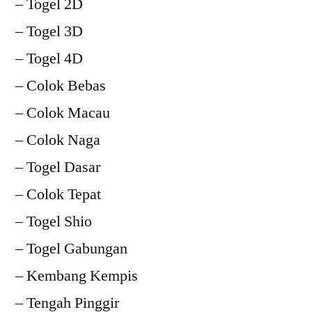
– Togel 2D
– Togel 3D
– Togel 4D
– Colok Bebas
– Colok Macau
– Colok Naga
– Togel Dasar
– Colok Tepat
– Togel Shio
– Togel Gabungan
– Kembang Kempis
– Tengah Pinggir