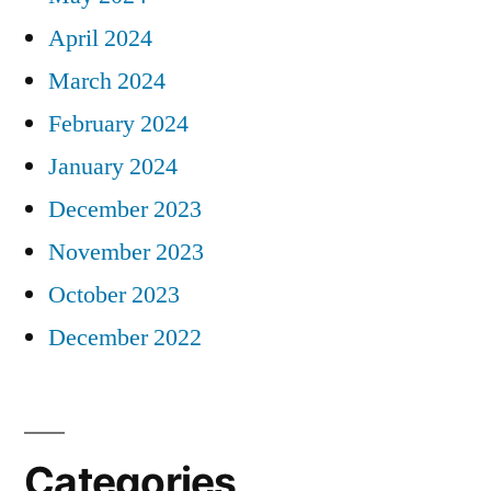
April 2024
March 2024
February 2024
January 2024
December 2023
November 2023
October 2023
December 2022
Categories