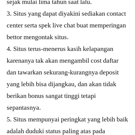
sejak mulai lima tahun saat lalu.
3. Situs yang dapat diyakini sediakan contact
center serta spek live chat buat memperingan
bettor mengontak situs.
4. Situs terus-menerus kasih kelapangan
karenanya tak akan mengambil cost daftar
dan tawarkan sekurang-kurangnya deposit
yang lebih bisa dijangkau, dan akan tidak
berikan bonus sangat tinggi tetapi
sepantasnya.
5. Situs mempunyai peringkat yang lebih baik
adalah duduki status paling atas pada