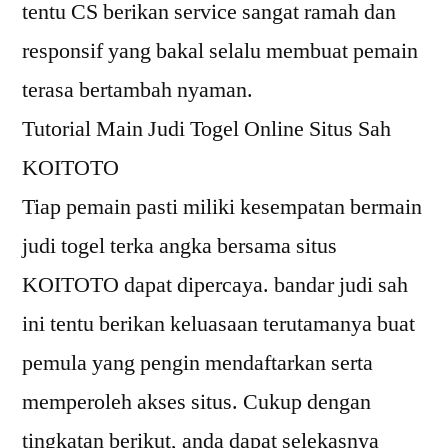
tentu CS berikan service sangat ramah dan
responsif yang bakal selalu membuat pemain
terasa bertambah nyaman.
Tutorial Main Judi Togel Online Situs Sah
KOITOTO
Tiap pemain pasti miliki kesempatan bermain
judi togel terka angka bersama situs
KOITOTO dapat dipercaya. bandar judi sah
ini tentu berikan keluasaan terutamanya buat
pemula yang pengin mendaftarkan serta
memperoleh akses situs. Cukup dengan
tingkatan berikut, anda dapat selekasnya