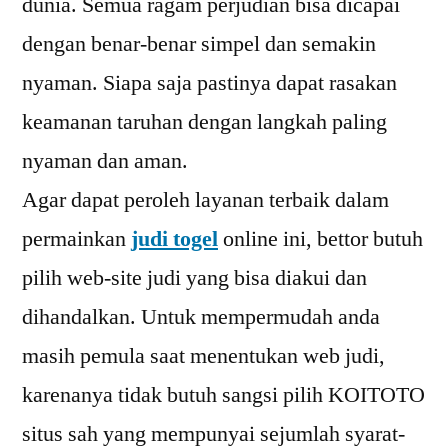
dunia. Semua ragam perjudian bisa dicapai
dengan benar-benar simpel dan semakin
nyaman. Siapa saja pastinya dapat rasakan
keamanan taruhan dengan langkah paling
nyaman dan aman.
Agar dapat peroleh layanan terbaik dalam
permainkan
judi togel
online ini, bettor butuh
pilih web-site judi yang bisa diakui dan
dihandalkan. Untuk mempermudah anda
masih pemula saat menentukan web judi,
karenanya tidak butuh sangsi pilih KOITOTO
situs sah yang mempunyai sejumlah syarat-