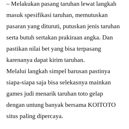
– Melakukan pasang taruhan lewat langkah
masuk spesifikasi taruhan, memutuskan
pasaran yang dituruti, putuskan jenis taruhan
serta butuh sertakan prakiraan angka. Dan
pastikan nilai bet yang bisa terpasang
karenanya dapat kirim taruhan.
Melalui langkah simpel barusan pastinya
siapa-siapa saja bisa selekasnya mainkan
games judi menarik taruhan toto gelap
dengan untung banyak bersama KOITOTO
situs paling dipercaya.