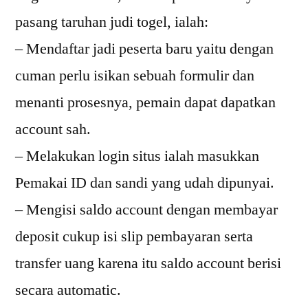
pasang taruhan judi togel, ialah:
– Mendaftar jadi peserta baru yaitu dengan
cuman perlu isikan sebuah formulir dan
menanti prosesnya, pemain dapat dapatkan
account sah.
– Melakukan login situs ialah masukkan
Pemakai ID dan sandi yang udah dipunyai.
– Mengisi saldo account dengan membayar
deposit cukup isi slip pembayaran serta
transfer uang karena itu saldo account berisi
secara automatic.