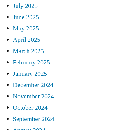
July 2025
June 2025
May 2025
April 2025
March 2025
February 2025
January 2025
December 2024
November 2024
October 2024
September 2024