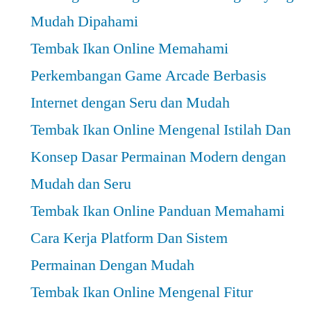
Mudah Dipahami
Tembak Ikan Online Memahami
Perkembangan Game Arcade Berbasis
Internet dengan Seru dan Mudah
Tembak Ikan Online Mengenal Istilah Dan
Konsep Dasar Permainan Modern dengan
Mudah dan Seru
Tembak Ikan Online Panduan Memahami
Cara Kerja Platform Dan Sistem
Permainan Dengan Mudah
Tembak Ikan Online Mengenal Fitur