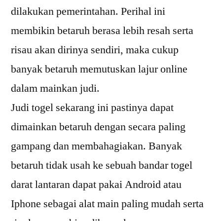
dilakukan pemerintahan. Perihal ini
KOITOTO
membikin betaruh berasa lebih resah serta
risau akan dirinya sendiri, maka cukup
banyak betaruh memutuskan lajur online
dalam mainkan judi.
Judi togel sekarang ini pastinya dapat
dimainkan betaruh dengan secara paling
gampang dan membahagiakan. Banyak
betaruh tidak usah ke sebuah bandar togel
darat lantaran dapat pakai Android atau
Iphone sebagai alat main paling mudah serta