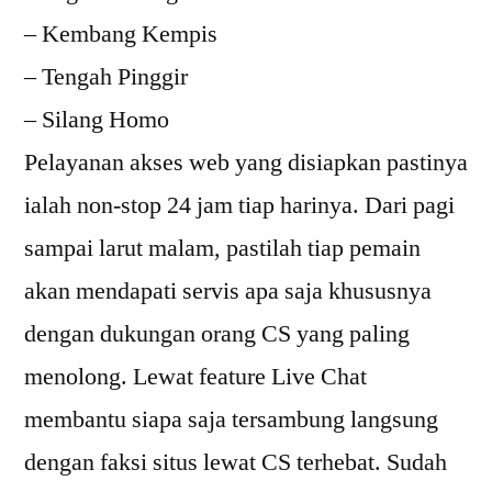
– Kembang Kempis
– Tengah Pinggir
– Silang Homo
Pelayanan akses web yang disiapkan pastinya
ialah non-stop 24 jam tiap harinya. Dari pagi
sampai larut malam, pastilah tiap pemain
akan mendapati servis apa saja khususnya
dengan dukungan orang CS yang paling
menolong. Lewat feature Live Chat
membantu siapa saja tersambung langsung
dengan faksi situs lewat CS terhebat. Sudah