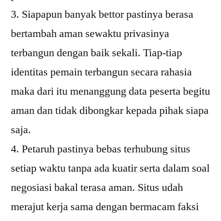
3. Siapapun banyak bettor pastinya berasa
bertambah aman sewaktu privasinya
terbangun dengan baik sekali. Tiap-tiap
identitas pemain terbangun secara rahasia
maka dari itu menanggung data peserta begitu
aman dan tidak dibongkar kepada pihak siapa
saja.
4. Petaruh pastinya bebas terhubung situs
setiap waktu tanpa ada kuatir serta dalam soal
negosiasi bakal terasa aman. Situs udah
merajut kerja sama dengan bermacam faksi