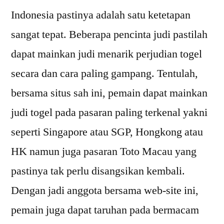
Indonesia pastinya adalah satu ketetapan
sangat tepat. Beberapa pencinta judi pastilah
dapat mainkan judi menarik perjudian togel
secara dan cara paling gampang. Tentulah,
bersama situs sah ini, pemain dapat mainkan
judi togel pada pasaran paling terkenal yakni
seperti Singapore atau SGP, Hongkong atau
HK namun juga pasaran Toto Macau yang
pastinya tak perlu disangsikan kembali.
Dengan jadi anggota bersama web-site ini,
pemain juga dapat taruhan pada bermacam