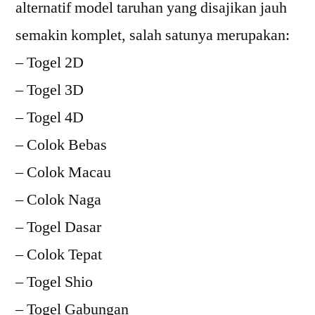
alternatif model taruhan yang disajikan jauh
semakin komplet, salah satunya merupakan:
– Togel 2D
– Togel 3D
– Togel 4D
– Colok Bebas
– Colok Macau
– Colok Naga
– Togel Dasar
– Colok Tepat
– Togel Shio
– Togel Gabungan