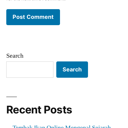
Search
Search
Recent Posts
Tembak Ikan Online Mengenal Sejarah