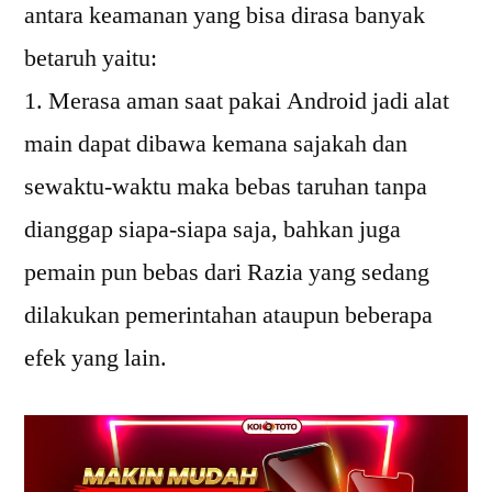
antara keamanan yang bisa dirasa banyak
betaruh yaitu:
1. Merasa aman saat pakai Android jadi alat
main dapat dibawa kemana sajakah dan
sewaktu-waktu maka bebas taruhan tanpa
dianggap siapa-siapa saja, bahkan juga
pemain pun bebas dari Razia yang sedang
dilakukan pemerintahan ataupun beberapa
efek yang lain.