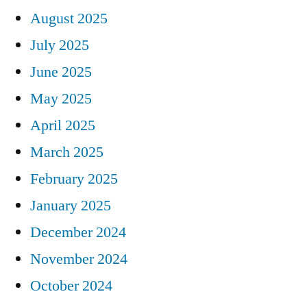
August 2025
July 2025
June 2025
May 2025
April 2025
March 2025
February 2025
January 2025
December 2024
November 2024
October 2024