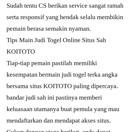
Sudah tentu CS berikan service sangat ramah
serta responsif yang hendak selalu membikin
pemain berasa semakin nyaman.
Tips Main Judi Togel Online Situs Sah
KOITOTO
Tiap-tiap pemain pastilah memiliki
kesempatan bermain judi togel terka angka
bersama situs KOITOTO paling dipercaya.
bandar judi sah ini pastinya memberi
keluasaan utamanya buat pemula yang mau
mendaftarkan dan mendapat akses situs.