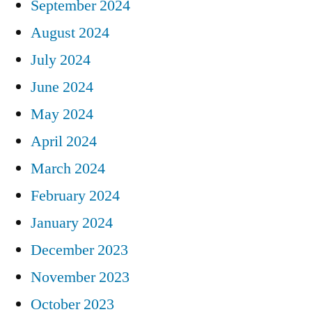
September 2024
August 2024
July 2024
June 2024
May 2024
April 2024
March 2024
February 2024
January 2024
December 2023
November 2023
October 2023