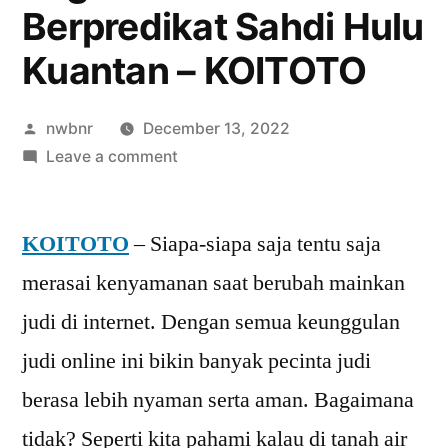
Berpredikat Sahdi Hulu
Kuantan – KOITOTO
Posted
nwbnr
December 13, 2022
by
on
Leave a comment
Keamanan
Lebih
KOITOTO
– Siapa-siapa saja tentu saja
Terjaga
Bersama
merasai kenyamanan saat berubah mainkan
Situs
judi di internet. Dengan semua keunggulan
Togel
Online
judi online ini bikin banyak pecinta judi
Berpredikat
berasa lebih nyaman serta aman. Bagaimana
Sahdi
tidak? Seperti kita pahami kalau di tanah air
Hulu