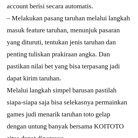
account berisi secara automatis.
– Melakukan pasang taruhan melalui langkah
masuk feature taruhan, menunjuk pasaran
yang dituruti, tentukan jenis taruhan dan
penting tuliskan prakiraan angka. Dan
pastikan nilai bet yang bisa terpasang jadi
dapat kirim taruhan.
Melalui langkah simpel barusan pastilah
siapa-siapa saja bisa selekasnya permainkan
games judi menarik taruhan toto gelap
dengan untung banyak bersama KOITOTO