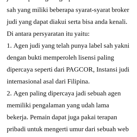
sah yang miliki beberapa syarat-syarat broker
judi yang dapat diakui serta bisa anda kenali.
Di antara persyaratan itu yaitu:
1. Agen judi yang telah punya label sah yakni
dengan bukti memperoleh lisensi paling
dipercaya seperti dari PAGCOR, Instansi judi
internasional asal dari Filipina.
2. Agen paling dipercaya jadi sebuah agen
memiliki pengalaman yang udah lama
bekerja. Pemain dapat juga pakai terapan
pribadi untuk mengerti umur dari sebuah web