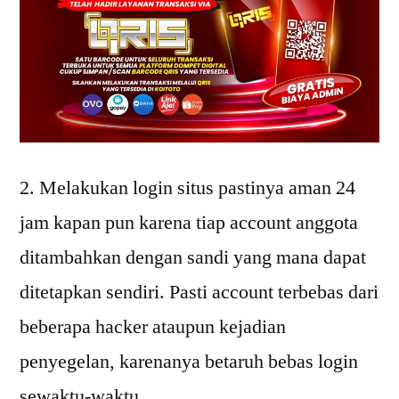
2. Melakukan login situs pastinya aman 24
jam kapan pun karena tiap account anggota
ditambahkan dengan sandi yang mana dapat
ditetapkan sendiri. Pasti account terbebas dari
beberapa hacker ataupun kejadian
penyegelan, karenanya betaruh bebas login
sewaktu-waktu.