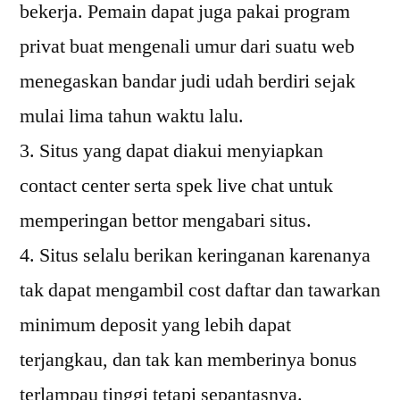
bekerja. Pemain dapat juga pakai program
privat buat mengenali umur dari suatu web
menegaskan bandar judi udah berdiri sejak
mulai lima tahun waktu lalu.
3. Situs yang dapat diakui menyiapkan
contact center serta spek live chat untuk
memperingan bettor mengabari situs.
4. Situs selalu berikan keringanan karenanya
tak dapat mengambil cost daftar dan tawarkan
minimum deposit yang lebih dapat
terjangkau, dan tak kan memberinya bonus
terlampau tinggi tetapi sepantasnya.