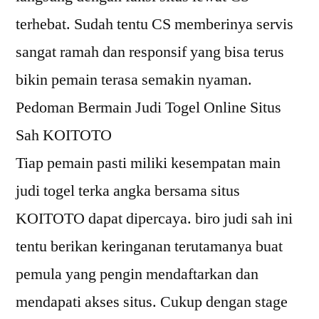
terhebat. Sudah tentu CS memberinya servis
sangat ramah dan responsif yang bisa terus
bikin pemain terasa semakin nyaman.
Pedoman Bermain Judi Togel Online Situs
Sah KOITOTO
Tiap pemain pasti miliki kesempatan main
judi togel terka angka bersama situs
KOITOTO dapat dipercaya. biro judi sah ini
tentu berikan keringanan terutamanya buat
pemula yang pengin mendaftarkan dan
mendapati akses situs. Cukup dengan stage