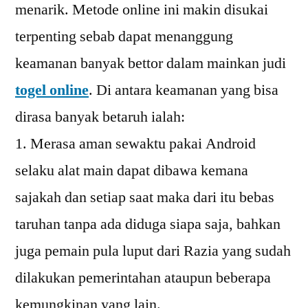
menarik. Metode online ini makin disukai
terpenting sebab dapat menanggung
keamanan banyak bettor dalam mainkan judi
togel online
. Di antara keamanan yang bisa
dirasa banyak betaruh ialah:
1. Merasa aman sewaktu pakai Android
selaku alat main dapat dibawa kemana
sajakah dan setiap saat maka dari itu bebas
taruhan tanpa ada diduga siapa saja, bahkan
juga pemain pula luput dari Razia yang sudah
dilakukan pemerintahan ataupun beberapa
kemungkinan yang lain.