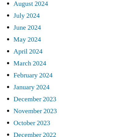
August 2024
July 2024
June 2024
May 2024
April 2024
March 2024
February 2024
January 2024
December 2023
November 2023
October 2023
December 2022