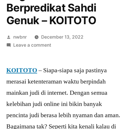
Berpredikat Sahdi
Genuk – KOITOTO
Posted
nwbnr
December 13, 2022
by
on
Leave a comment
Keamanan
Lebih
KOITOTO
– Siapa-siapa saja pastinya
Terjaga
Bersama
merasai ketenteraman waktu berpindah
Situs
mainkan judi di internet. Dengan semua
Togel
Online
kelebihan judi online ini bikin banyak
Berpredikat
pencinta judi berasa lebih nyaman dan aman.
Sahdi
Bagaimana tak? Seperti kita kenali kalau di
Genuk