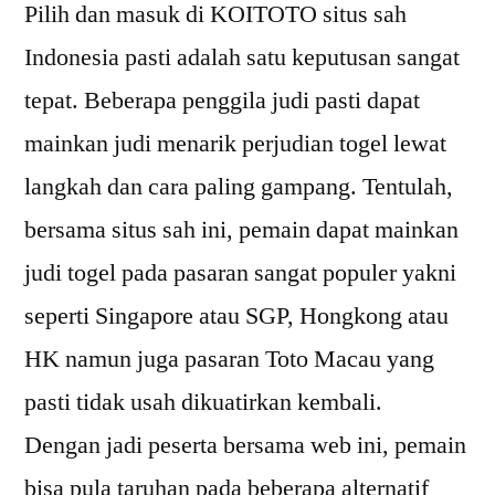
Pilih dan masuk di KOITOTO situs sah
Indonesia pasti adalah satu keputusan sangat
tepat. Beberapa penggila judi pasti dapat
mainkan judi menarik perjudian togel lewat
langkah dan cara paling gampang. Tentulah,
bersama situs sah ini, pemain dapat mainkan
judi togel pada pasaran sangat populer yakni
seperti Singapore atau SGP, Hongkong atau
HK namun juga pasaran Toto Macau yang
pasti tidak usah dikuatirkan kembali.
Dengan jadi peserta bersama web ini, pemain
bisa pula taruhan pada beberapa alternatif