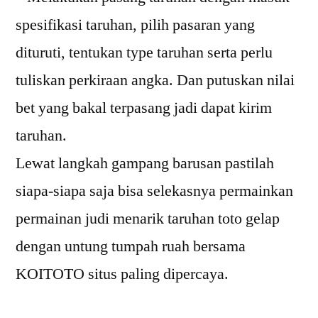
spesifikasi taruhan, pilih pasaran yang
dituruti, tentukan type taruhan serta perlu
tuliskan perkiraan angka. Dan putuskan nilai
bet yang bakal terpasang jadi dapat kirim
taruhan.
Lewat langkah gampang barusan pastilah
siapa-siapa saja bisa selekasnya permainkan
permainan judi menarik taruhan toto gelap
dengan untung tumpah ruah bersama
KOITOTO situs paling dipercaya.