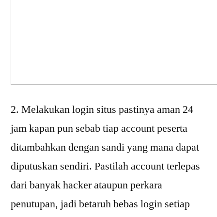
2. Melakukan login situs pastinya aman 24
jam kapan pun sebab tiap account peserta
ditambahkan dengan sandi yang mana dapat
diputuskan sendiri. Pastilah account terlepas
dari banyak hacker ataupun perkara
penutupan, jadi betaruh bebas login setiap