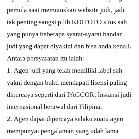
pemula saat memutuskan website judi, jadi
tak penting sangsi pilih KOITOTO situs sah
yang punya beberapa syarat-syarat bandar
judi yang dapat diyakini dan bisa anda kenali.
Antara persyaratan itu ialah:
1. Agen judi yang telah memiliki label sah
yakni dengan bukti mendapati lisensi paling
dipercaya seperti dari PAGCOR, Instansi judi
internasional berawal dari Filipina.
2. Agen dapat dipercaya selaku suatu agen
mempunyai pengalaman yang udah lama