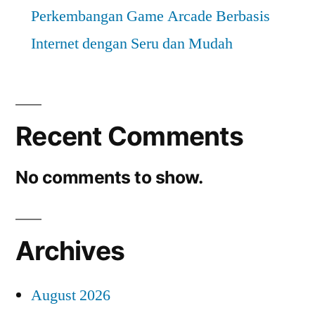
Perkembangan Game Arcade Berbasis
Internet dengan Seru dan Mudah
Recent Comments
No comments to show.
Archives
August 2026