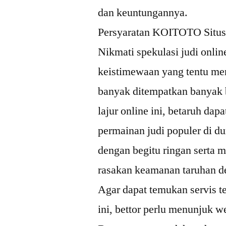
dan keuntungannya.
Persyaratan KOITOTO Situs 
Nikmati spekulasi judi onli
keistimewaan yang tentu mem
banyak ditempatkan banyak b
lajur online ini, betaruh da
permainan judi populer di du
dengan begitu ringan serta 
rasakan keamanan taruhan d
Agar dapat temukan servis 
ini, bettor perlu menunjuk w