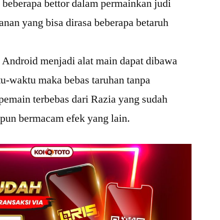
 beberapa bettor dalam permainkan judi
anan yang bisa dirasa beberapa betaruh
 Android menjadi alat main dapat dibawa
tu-waktu maka bebas taruhan tanpa
 pemain terbebas dari Razia yang sudah
upun bermacam efek yang lain.