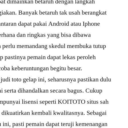
apat dimainkan betaruh dengan langkah
akan. Banyak betaruh tak usah berangkat
lantaran dapat pakai Android atau Iphone
derhana dan ringkas yang bisa dibawa
 perlu memandang skedul membuka tutup
ap pastinya pemain dapat lekas peroleh
coba keberuntungan begitu besar.
udi toto gelap ini, seharusnya pastikan dulu
ai serta dihandalkan secara bagus. Cukup
mpunyai lisensi seperti KOITOTO situs sah
g dikuatirkan kembali kwalitasnya. Sebagai
u ini, pasti pemain dapat teruji kemenangan