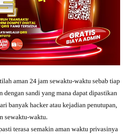
stilah aman 24 jam sewaktu-waktu sebab tiap
n dengan sandi yang mana dapat dipastikan
 dari banyak hacker atau kejadian penutupan,
gin sewaktu-waktu.
 pasti terasa semakin aman waktu privasinya