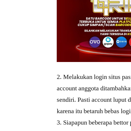
2. Melakukan login situs pa
account anggota ditambahka
sendiri. Pasti account luput
karena itu betaruh bebas lo
3. Siapapun beberapa bettor