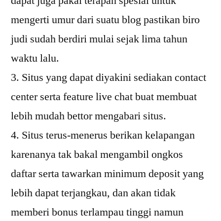
dapat juga pakai terapan spesial untuk
mengerti umur dari suatu blog pastikan biro
judi sudah berdiri mulai sejak lima tahun
waktu lalu.
3. Situs yang dapat diyakini sediakan contact
center serta feature live chat buat membuat
lebih mudah bettor mengabari situs.
4. Situs terus-menerus berikan kelapangan
karenanya tak bakal mengambil ongkos
daftar serta tawarkan minimum deposit yang
lebih dapat terjangkau, dan akan tidak
memberi bonus terlampau tinggi namun