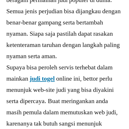
Semua jenis perjudian bisa dijangkau dengan
benar-benar gampang serta bertambah
nyaman. Siapa saja pastilah dapat rasakan
ketenteraman taruhan dengan langkah paling
nyaman serta aman.
Supaya bisa peroleh servis terhebat dalam
mainkan
judi togel
online ini, bettor perlu
menunjuk web-site judi yang bisa diyakini
serta dipercaya. Buat meringankan anda
masih pemula dalam memutuskan web judi,
karenanya tak butuh sangsi menunjuk