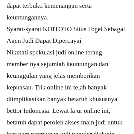
dapat terbukti kemenangan serta
keuntungannya.
Syarat-syarat KOITOTO Situs Togel Sebagai
Agen Judi Dapat Dipercayai
Nikmati spekulasi judi online terang
memberinya sejumlah keuntungan dan
keunggulan yang jelas memberikan
kepuasan. Trik online ini telah banyak
diimplikasikan banyak betaruh khususnya
bettor Indonesia. Lewat lajur online ini,
betaruh dapat peroleh akses main judi untuk
beragam permainan judi populer di dunia.