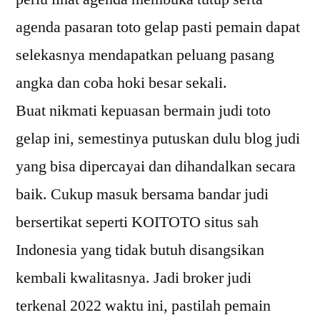
agenda pasaran toto gelap pasti pemain dapat
selekasnya mendapatkan peluang pasang
angka dan coba hoki besar sekali.
Buat nikmati kepuasan bermain judi toto
gelap ini, semestinya putuskan dulu blog judi
yang bisa dipercayai dan dihandalkan secara
baik. Cukup masuk bersama bandar judi
bersertikat seperti KOITOTO situs sah
Indonesia yang tidak butuh disangsikan
kembali kwalitasnya. Jadi broker judi
terkenal 2022 waktu ini, pastilah pemain