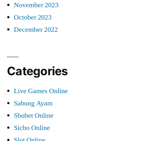
November 2023
October 2023
December 2022
Categories
Live Games Online
Sabung Ayam
Sbobet Online
Sicbo Online
Slot Online