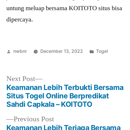
untung meluap bersama KOITOTO situs bisa
dipercaya.
Posted
Posted
nwbnr
December 13, 2022
Togel
by
in
Next
Next Post
post:
Keamanan Lebih Terbukti Bersama
Post
Situs Togel Online Berpredikat
Sahdi Capkala – KOITOTO
navigation
Previous
Previous Post
post:
Keamanan Lebih Terjaga Bersama