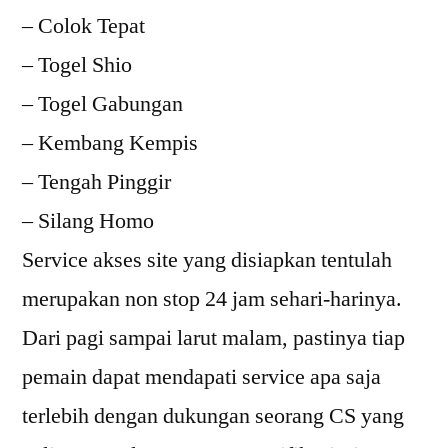
– Colok Tepat
– Togel Shio
– Togel Gabungan
– Kembang Kempis
– Tengah Pinggir
– Silang Homo
Service akses site yang disiapkan tentulah
merupakan non stop 24 jam sehari-harinya.
Dari pagi sampai larut malam, pastinya tiap
pemain dapat mendapati service apa saja
terlebih dengan dukungan seorang CS yang