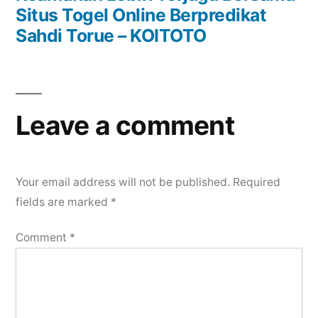
Situs Togel Online Berpredikat
Sahdi Torue – KOITOTO
Leave a comment
Your email address will not be published.
Required
fields are marked
*
Comment
*