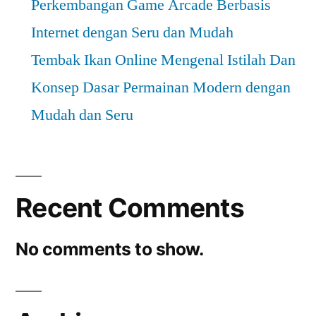
Perkembangan Game Arcade Berbasis
Internet dengan Seru dan Mudah
Tembak Ikan Online Mengenal Istilah Dan
Konsep Dasar Permainan Modern dengan
Mudah dan Seru
Recent Comments
No comments to show.