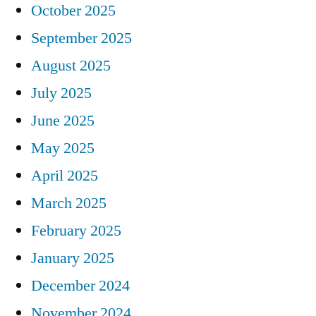
October 2025
September 2025
August 2025
July 2025
June 2025
May 2025
April 2025
March 2025
February 2025
January 2025
December 2024
November 2024