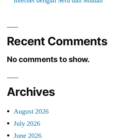
Internet dengan Seru dan Mudah
Recent Comments
No comments to show.
Archives
August 2026
July 2026
June 2026