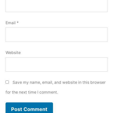
Email
*
Website
Save my name, email, and website in this browser
for the next time I comment.