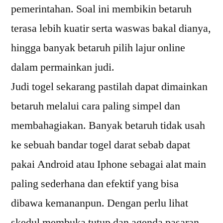
pemerintahan. Soal ini membikin betaruh
terasa lebih kuatir serta waswas bakal dianya,
hingga banyak betaruh pilih lajur online
dalam permainkan judi.
Judi togel sekarang pastilah dapat dimainkan
betaruh melalui cara paling simpel dan
membahagiakan. Banyak betaruh tidak usah
ke sebuah bandar togel darat sebab dapat
pakai Android atau Iphone sebagai alat main
paling sederhana dan efektif yang bisa
dibawa kemananpun. Dengan perlu lihat
skedul membuka tutup dan agenda pasaran