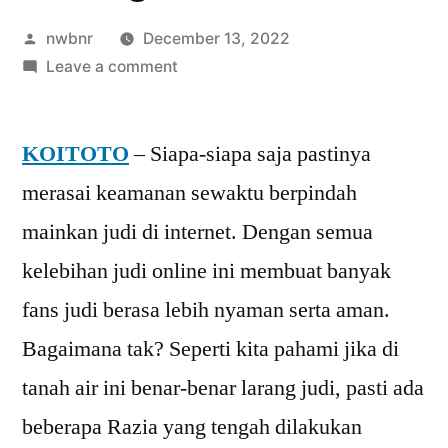
Posted
nwbnr
December 13, 2022
by
on
Leave a comment
Keamanan
Lebih
KOITOTO
– Siapa-siapa saja pastinya
Terjaga
Bersama
merasai keamanan sewaktu berpindah
Situs
mainkan judi di internet. Dengan semua
Togel
Online
kelebihan judi online ini membuat banyak
Berpredikat
fans judi berasa lebih nyaman serta aman.
Sahdi
Bagaimana tak? Seperti kita pahami jika di
Cimarga
–
tanah air ini benar-benar larang judi, pasti ada
KOITOTO
beberapa Razia yang tengah dilakukan