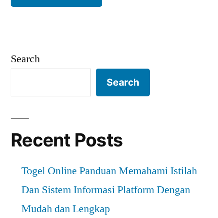
Search
Search
Recent Posts
Togel Online Panduan Memahami Istilah
Dan Sistem Informasi Platform Dengan
Mudah dan Lengkap