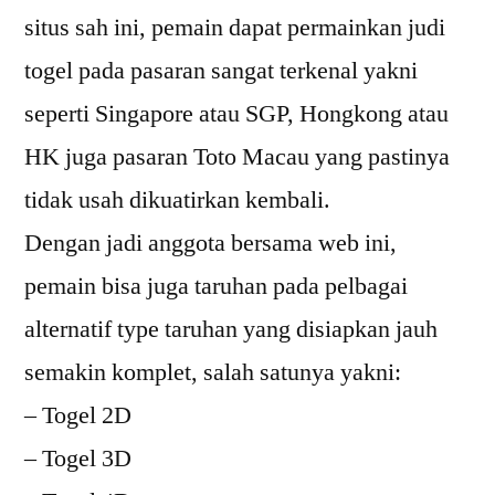
situs sah ini, pemain dapat permainkan judi
togel pada pasaran sangat terkenal yakni
seperti Singapore atau SGP, Hongkong atau
HK juga pasaran Toto Macau yang pastinya
tidak usah dikuatirkan kembali.
Dengan jadi anggota bersama web ini,
pemain bisa juga taruhan pada pelbagai
alternatif type taruhan yang disiapkan jauh
semakin komplet, salah satunya yakni:
– Togel 2D
– Togel 3D