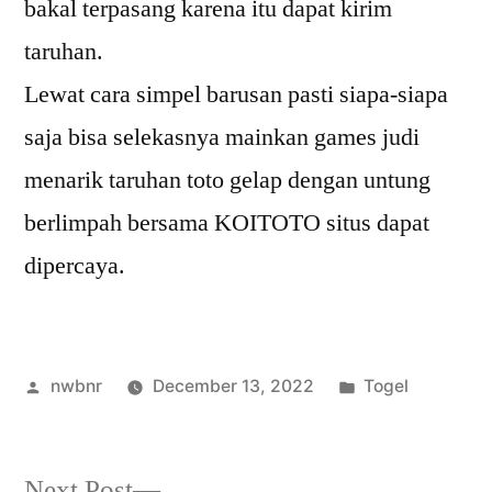
bakal terpasang karena itu dapat kirim
taruhan.
Lewat cara simpel barusan pasti siapa-siapa
saja bisa selekasnya mainkan games judi
menarik taruhan toto gelap dengan untung
berlimpah bersama KOITOTO situs dapat
dipercaya.
Posted
Posted
nwbnr
December 13, 2022
Togel
by
in
Next
Next Post