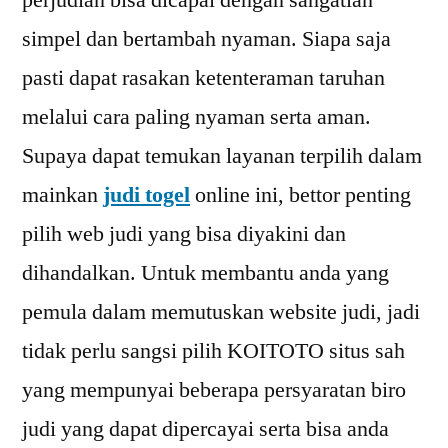
simpel dan bertambah nyaman. Siapa saja
pasti dapat rasakan ketenteraman taruhan
melalui cara paling nyaman serta aman.
Supaya dapat temukan layanan terpilih dalam
mainkan
judi togel
online ini, bettor penting
pilih web judi yang bisa diyakini dan
dihandalkan. Untuk membantu anda yang
pemula dalam memutuskan website judi, jadi
tidak perlu sangsi pilih KOITOTO situs sah
yang mempunyai beberapa persyaratan biro
judi yang dapat dipercayai serta bisa anda