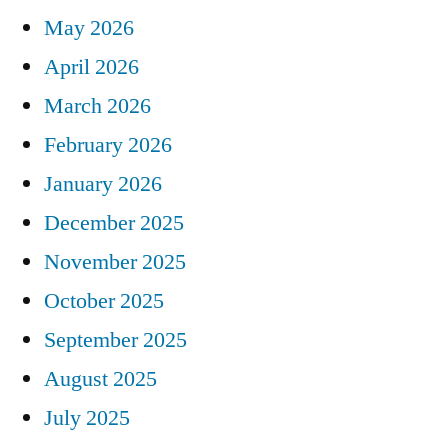
May 2026
April 2026
March 2026
February 2026
January 2026
December 2025
November 2025
October 2025
September 2025
August 2025
July 2025