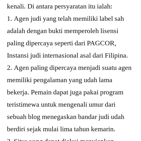
kenali. Di antara persyaratan itu ialah:
1. Agen judi yang telah memiliki label sah
adalah dengan bukti memperoleh lisensi
paling dipercaya seperti dari PAGCOR,
Instansi judi internasional asal dari Filipina.
2. Agen paling dipercaya menjadi suatu agen
memiliki pengalaman yang udah lama
bekerja. Pemain dapat juga pakai program
teristimewa untuk mengenali umur dari
sebuah blog menegaskan bandar judi udah
berdiri sejak mulai lima tahun kemarin.