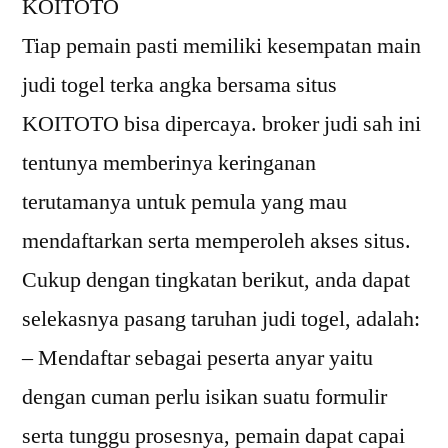
KOITOTO
Tiap pemain pasti memiliki kesempatan main
judi togel terka angka bersama situs
KOITOTO bisa dipercaya. broker judi sah ini
tentunya memberinya keringanan
terutamanya untuk pemula yang mau
mendaftarkan serta memperoleh akses situs.
Cukup dengan tingkatan berikut, anda dapat
selekasnya pasang taruhan judi togel, adalah:
– Mendaftar sebagai peserta anyar yaitu
dengan cuman perlu isikan suatu formulir
serta tunggu prosesnya, pemain dapat capai