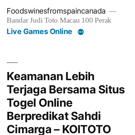
Skip
Foodswinesfromspaincanada
to
Bandar Judi Toto Macau 100 Perak
content
Live Games Online
Keamanan Lebih
Terjaga Bersama Situs
Togel Online
Berpredikat Sahdi
Cimarga – KOITOTO