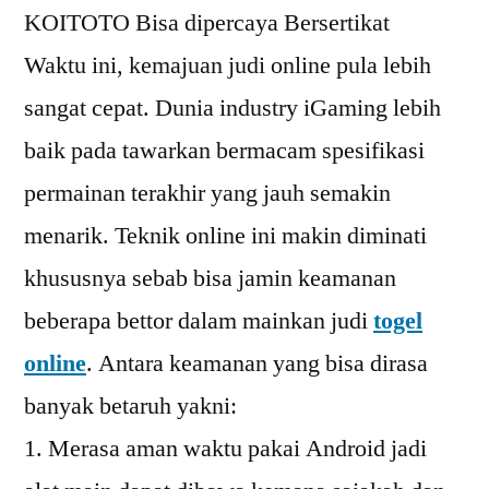
KOITOTO Bisa dipercaya Bersertikat
Waktu ini, kemajuan judi online pula lebih
sangat cepat. Dunia industry iGaming lebih
baik pada tawarkan bermacam spesifikasi
permainan terakhir yang jauh semakin
menarik. Teknik online ini makin diminati
khususnya sebab bisa jamin keamanan
beberapa bettor dalam mainkan judi
togel
online
. Antara keamanan yang bisa dirasa
banyak betaruh yakni:
1. Merasa aman waktu pakai Android jadi