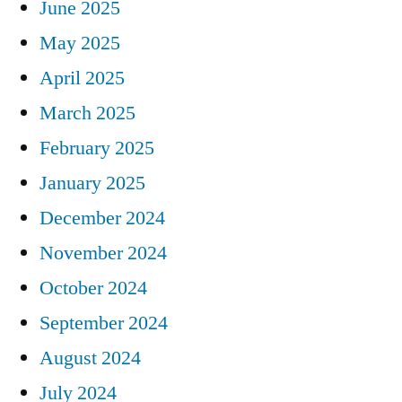
June 2025
May 2025
April 2025
March 2025
February 2025
January 2025
December 2024
November 2024
October 2024
September 2024
August 2024
July 2024