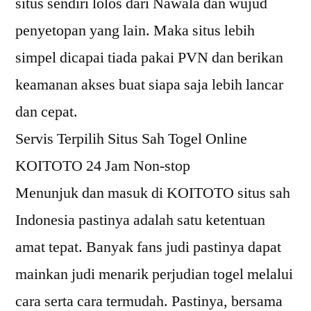
situs sendiri lolos dari Nawala dan wujud
penyetopan yang lain. Maka situs lebih
simpel dicapai tiada pakai PVN dan berikan
keamanan akses buat siapa saja lebih lancar
dan cepat.
Servis Terpilih Situs Sah Togel Online
KOITOTO 24 Jam Non-stop
Menunjuk dan masuk di KOITOTO situs sah
Indonesia pastinya adalah satu ketentuan
amat tepat. Banyak fans judi pastinya dapat
mainkan judi menarik perjudian togel melalui
cara serta cara termudah. Pastinya, bersama