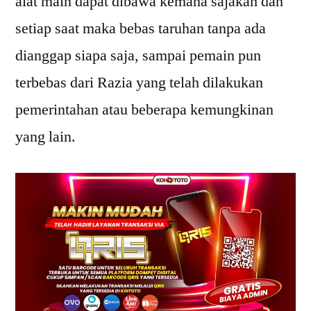
alat main dapat dibawa kemana sajakah dan
setiap saat maka bebas taruhan tanpa ada
dianggap siapa saja, sampai pemain pun
terbebas dari Razia yang telah dilakukan
pemerintahan atau beberapa kemungkinan
yang lain.