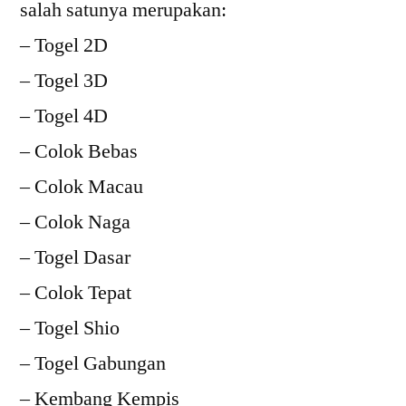
salah satunya merupakan:
– Togel 2D
– Togel 3D
– Togel 4D
– Colok Bebas
– Colok Macau
– Colok Naga
– Togel Dasar
– Colok Tepat
– Togel Shio
– Togel Gabungan
– Kembang Kempis