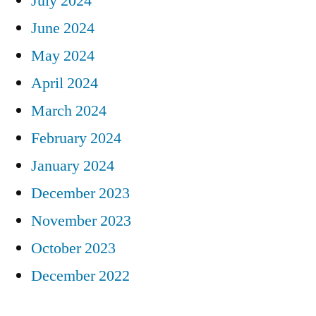
July 2024
June 2024
May 2024
April 2024
March 2024
February 2024
January 2024
December 2023
November 2023
October 2023
December 2022