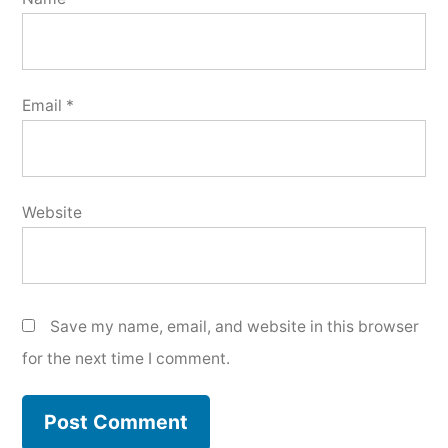
Email
*
Website
Save my name, email, and website in this browser
for the next time I comment.