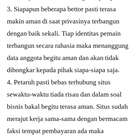
3. Siapapun beberapa bettor pasti terasa
makin aman di saat privasinya terbangun
dengan baik sekali. Tiap identitas pemain
terbangun secara rahasia maka menanggung
data anggota begitu aman dan akan tidak
dibongkar kepada pihak siapa-siapa saja.
4. Petaruh pasti bebas terhubung situs
sewaktu-waktu tiada risau dan dalam soal
bisnis bakal begitu terasa aman. Situs sudah
merajut kerja sama-sama dengan bermacam
faksi tempat pembayaran ada maka