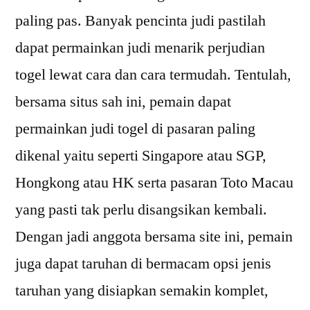
paling pas. Banyak pencinta judi pastilah
dapat permainkan judi menarik perjudian
togel lewat cara dan cara termudah. Tentulah,
bersama situs sah ini, pemain dapat
permainkan judi togel di pasaran paling
dikenal yaitu seperti Singapore atau SGP,
Hongkong atau HK serta pasaran Toto Macau
yang pasti tak perlu disangsikan kembali.
Dengan jadi anggota bersama site ini, pemain
juga dapat taruhan di bermacam opsi jenis
taruhan yang disiapkan semakin komplet,