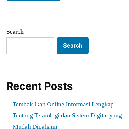
Search
Search
Recent Posts
Tembak Ikan Online Informasi Lengkap
Tentang Teknologi dan Sistem Digital yang
Mudah Dipahami