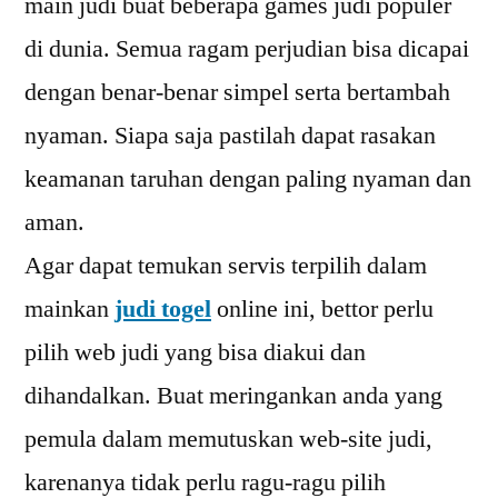
main judi buat beberapa games judi populer
di dunia. Semua ragam perjudian bisa dicapai
dengan benar-benar simpel serta bertambah
nyaman. Siapa saja pastilah dapat rasakan
keamanan taruhan dengan paling nyaman dan
aman.
Agar dapat temukan servis terpilih dalam
mainkan
judi togel
online ini, bettor perlu
pilih web judi yang bisa diakui dan
dihandalkan. Buat meringankan anda yang
pemula dalam memutuskan web-site judi,
karenanya tidak perlu ragu-ragu pilih