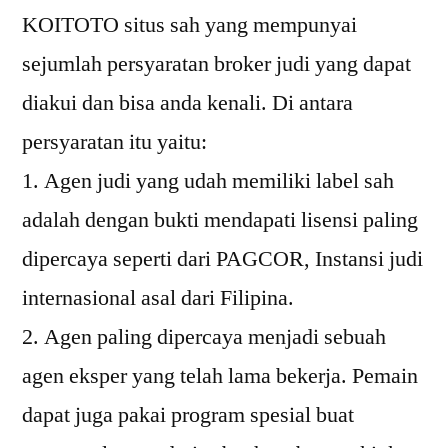
KOITOTO situs sah yang mempunyai
sejumlah persyaratan broker judi yang dapat
diakui dan bisa anda kenali. Di antara
persyaratan itu yaitu:
1. Agen judi yang udah memiliki label sah
adalah dengan bukti mendapati lisensi paling
dipercaya seperti dari PAGCOR, Instansi judi
internasional asal dari Filipina.
2. Agen paling dipercaya menjadi sebuah
agen eksper yang telah lama bekerja. Pemain
dapat juga pakai program spesial buat