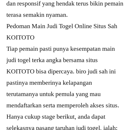
dan responsif yang hendak terus bikin pemain
terasa semakin nyaman.
Pedoman Main Judi Togel Online Situs Sah
KOITOTO
Tiap pemain pasti punya kesempatan main
judi togel terka angka bersama situs
KOITOTO bisa dipercaya. biro judi sah ini
pastinya memberinya kelapangan
terutamanya untuk pemula yang mau
mendaftarkan serta memperoleh akses situs.
Hanya cukup stage berikut, anda dapat
selekasnya pasang taruhan judi togel, ialah: