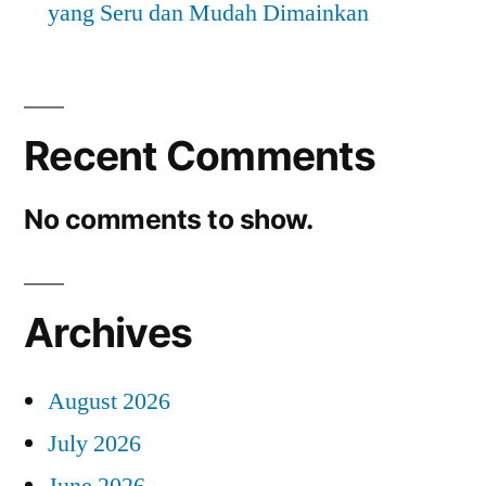
yang Seru dan Mudah Dimainkan
Recent Comments
No comments to show.
Archives
August 2026
July 2026
June 2026